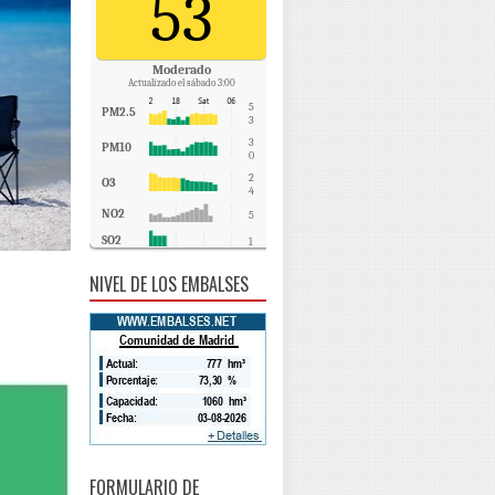
53
Moderado
Actualizado el sábado 3:00
5
PM2.5
3
3
PM10
0
2
O3
4
NO2
5
SO2
1
CO
0
NIVEL DE LOS EMBALSES
FORMULARIO DE