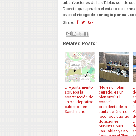
urbanizaciones de Las Tablas son de uso p
Decreto que aprueba el estado de alarma 
pues
el riesgo de contagio por su uso
Share:
Related Posts:
El Ayuntamiento
"No es un plan
E
aprueba la
cerrado, es un
d
construcción de
plan vivo": El
e
un polideportivo
concejal
p
cubierto... en
presidente de la
j
Sanchinarro
Junta de Distrito
P
reconoce que las
d
dotaciones
Li
previstas para
d
Las Tablas ya no
e
figuran en el Plan
a