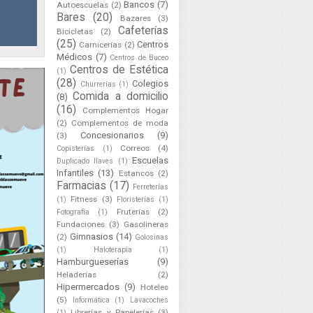
Bancos
(7)
Autoescuelas
(2)
Bares
(20)
Bazares
(3)
Cafeterías
Bicicletas
(2)
(25)
Centros
Carnicerías
(2)
Médicos
(7)
Centros de Buceo
Centros de Estética
(1)
(28)
Colegios
Churrerías
(1)
Comida a domicilio
(8)
(16)
Complementos Hogar
(2)
Complementos de moda
Concesionarios
(9)
(3)
Correos
(4)
Copisterías
(1)
Escuelas
Duplicado llaves
(1)
Infantiles
(13)
Estancos
(2)
Farmacias
(17)
Ferreterías
Fitness
(3)
(1)
Floristerías
(1)
Fruterías
(2)
Fotografía
(1)
Fundaciones
(3)
Gasolineras
Gimnasios
(14)
(2)
Golosinas
(1)
Haloterapia
(1)
Hamburgueserías
(9)
Heladerías
(2)
Hipermercados
(9)
Hoteles
(5)
Informática
(1)
Lavacoches
Librerías y Papelerías
(3)
(1)