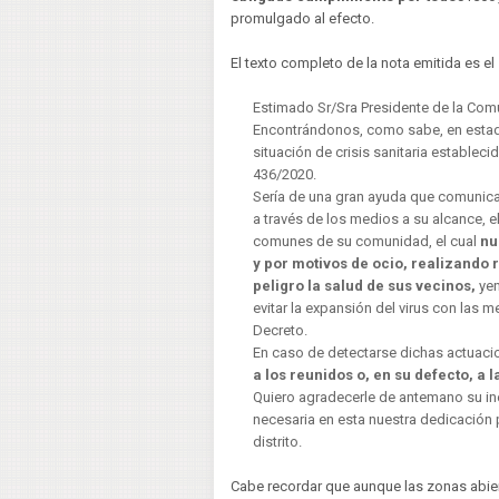
promulgado al efecto.
El texto completo de la nota emitida es el 
Estimado Sr/Sra Presidente de la Com
Encontrándonos, como sabe, en estado
situación de crisis sanitaria establec
436/2020.
Sería de una gran ayuda que comunica
a través de los medios a su alcance, e
comunes de su comunidad, el cual
nu
y por motivos de ocio, realizando
peligro la salud de sus vecinos,
ye
evitar la expansión del virus con las
Decreto.
En caso de detectarse dichas actuaci
a los reunidos o, en su defecto, a
Quiero agradecerle de antemano su in
necesaria en esta nuestra dedicación 
distrito.
Cabe recordar que aunque las zonas abiert