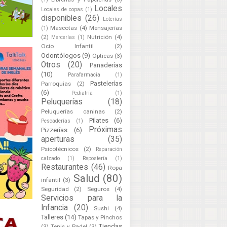
Locales
Locales de copas
(1)
disponibles
(26)
Loterías
Mascotas
(4)
Mensajerías
(1)
(2)
Nutrición
(4)
Mercerías
(1)
Ocio Infantil
(2)
Odontólogos
(9)
Opticas
(3)
Otros
(20)
Panaderías
(10)
Parafarmacia
(1)
Pastelerías
Parroquias
(2)
(6)
Pediatría
(1)
Peluquerías
(18)
Peluquerías caninas
(2)
Pilates
(6)
Pescaderías
(1)
Próximas
Pizzerías
(6)
aperturas
(35)
Psicotécnicos
(2)
Reparación
calzado
(1)
Repostería
(1)
Restaurantes
(46)
Ropa
Salud
(80)
infantil
(3)
Seguridad
(2)
Seguros
(4)
Servicios para la
Infancia
(20)
Sushi
(4)
Talleres
(14)
Tapas y Pinchos
Tiendas
(3)
Tenis y Padel
(3)