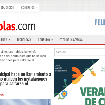
»
EDUCACIÓN
COMERCIOS
»
»
LTURA
TECNOLOGÍA
CONSUMO
FOTO DE LA SEMANA
sí no, Las Tablas: la Policía
nos del barrio para que no utilicen
zaciones para saltarse el
unicipal hace un llamamiento a
o utilicen las instalaciones
para saltarse el
ios: