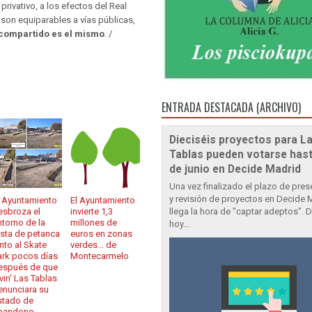
rivativo, a los efectos del Real
son equiparables a vías públicas,
 compartido es el mismo
. /
ENTRADA DESTACADA (ARCHIVO)
Dieciséis proyectos para L
Tablas pueden votarse hast
de junio en Decide Madrid
Una vez finalizado el plazo de pre
y revisión de proyectos en Decide 
l Ayuntamiento
El Ayuntamiento
esbroza el
invierte 1,3
llega la hora de "captar adeptos". 
ntorno de la
millones de
hoy...
ista de petanca
euros en zonas
unto al Skate
verdes... de
ark pocos días
Montecarmelo
espués de que
vin' Las Tablas
enunciara su
stado de
bandono