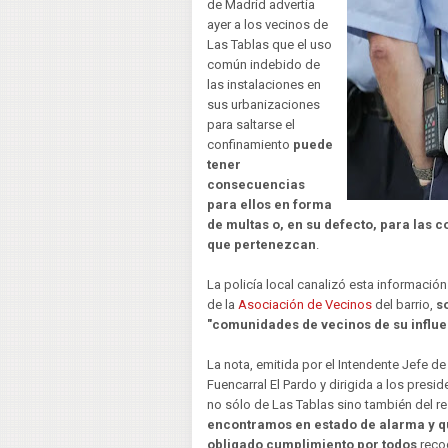
de Madrid advertía
ayer a los vecinos de
Las Tablas que el uso
común indebido de
las instalaciones en
sus urbanizaciones
para saltarse el
confinamiento
puede
tener
consecuencias
para ellos en forma
de multas o, en su defecto, para las 
que pertenezcan
.
La policía local canalizó esta informació
de la
Asociación de Vecinos
del barrio,
s
"comunidades de vecinos de su influe
La nota, emitida por el Intendente Jefe de 
Fuencarral El Pardo y dirigida a los pres
no sólo de Las Tablas sino también del re
encontramos en estado de alarma y q
obligado cumplimiento por todos
recog