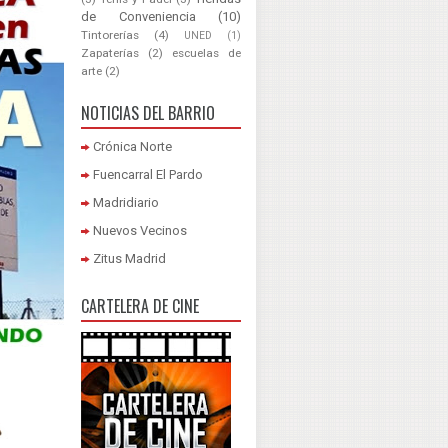
de Conveniencia
(10)
Tintorerías
(4)
UNED
(1)
Zapaterías
(2)
escuelas de
arte
(2)
NOTICIAS DEL BARRIO
Crónica Norte
Fuencarral El Pardo
Madridiario
Nuevos Vecinos
Zitus Madrid
CARTELERA DE CINE