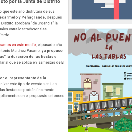
to por la Junta de Distrito
ito que este año disfrutará de sus
tecarmelo y Peñagrande,
después
Distrito aprobara "de urgencia" la
ales entre los tradicionales
 Pardo.
rmamos en este medio
, el pasado año
 Antonio Martínez Páramo,
ya propuso
ías" la duración de las fiestas
e
r al que se aplica en las fiestas de El
r el representante de la
anizar este tipo de eventos en Las
las fiestas se podrán finalmente
mpliamente con el propuesto entonces