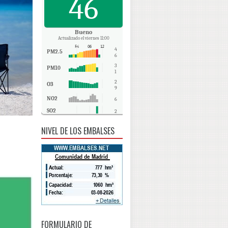
46
Bueno
Actualizado el viernes 11:00
4
PM2.5
6
3
PM10
1
2
O3
9
NO2
6
SO2
2
CO
0
NIVEL DE LOS EMBALSES
FORMULARIO DE