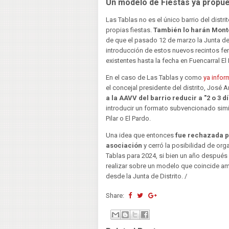
Un modelo de Fiestas ya propues
Las Tablas no es el único barrio del distr
propias fiestas.
También lo harán Mon
de que el pasado 12 de marzo la Junta de 
introducción de estos nuevos recintos feri
existentes hasta la fecha en Fuencarral El
En el caso de Las Tablas y como
ya info
el concejal presidente del distrito, José
a la AAVV del barrio reducir a "2 o 3 d
introducir un formato subvencionado simila
Pilar o El Pardo.
Una idea que entonces
fue rechazada po
asociación
y cerró la posibilidad de org
Tablas para 2024, si bien un año después 
realizar sobre un modelo que coincide a
desde la Junta de Distrito. /
Share: