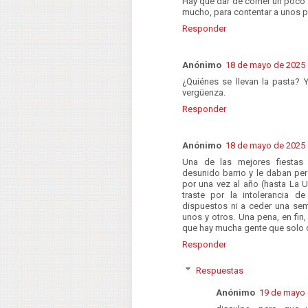
Hay que dar de comer un poco a
mucho, para contentar a unos 
Responder
Anónimo
18 de mayo de 2025 a
¿Quiénes se llevan la pasta? 
vergüenza.
Responder
Anónimo
18 de mayo de 2025 a
Una de las mejores fiestas
desunido barrio y le daban pe
por una vez al año (hasta La U
traste por la intolerancia 
dispuestos ni a ceder una sema
unos y otros. Una pena, en fin
que hay mucha gente que solo qu
Responder
Respuestas
Anónimo
19 de mayo 