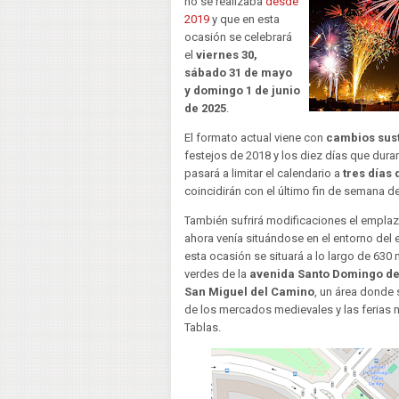
no se realizaba
desde
2019
y que en esta
ocasión se celebrará
el
viernes 30,
sábado 31 de mayo
y domingo 1 de junio
de 2025
.
El formato actual viene con
cambios sus
festejos de 2018 y los diez días que dura
pasará a limitar el calendario a
tres días 
coincidirán con el último fin de semana d
También sufrirá modificaciones el emplaza
ahora venía situándose en el entorno del e
esta ocasión se situará a lo largo de 63
verdes de la
avenida Santo Domingo de l
San Miguel del Camino
, un área donde 
de los mercados medievales y las ferias 
Tablas.