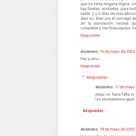
que no tenía ninguna lógica. U
hay fiestas, acotadas, para to
nadie. 2 o 3 días de más albor
días no. Bien por el concejal de
de la asociación vecinal q
coherente y con financiacion. F
Responder
Anónimo
16 de mayo de 2025 a
Pan y circo....
Responder
Respuestas
Anónimo
17 de mayo 
¡Aquí no hace falta ni
los vitorearemos igual
Responder
Anónimo
18 de mayo de 2025 a