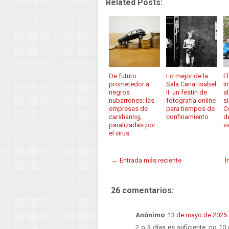
Related Posts:
De futuro
Lo mejor de la
E
prometedor a
Sala Canal Isabel
I
negros
II: un festín de
a
nubarrones: las
fotografía online
s
empresas de
para tiempos de
C
carsharing,
confinamiento
d
paralizadas por
v
el virus
← Entrada más reciente
I
26 comentarios:
Anónimo
13 de mayo de 2025 a
2 o 3 días es suficiente, no 1