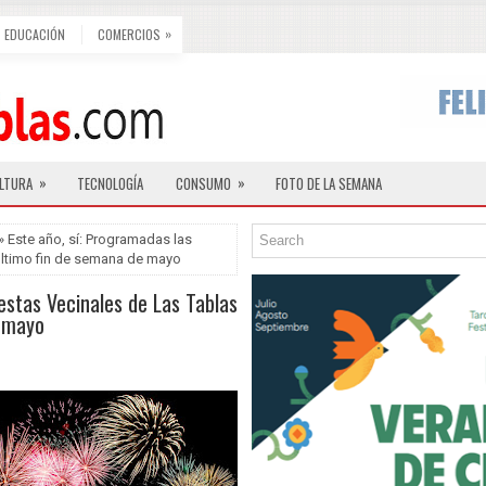
»
EDUCACIÓN
COMERCIOS
»
»
LTURA
TECNOLOGÍA
CONSUMO
FOTO DE LA SEMANA
» Este año, sí: Programadas las
 último fin de semana de mayo
iestas Vecinales de Las Tablas
e mayo