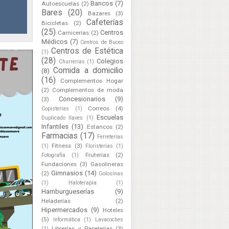
Bancos
(7)
Autoescuelas
(2)
Bares
(20)
Bazares
(3)
Cafeterías
Bicicletas
(2)
(25)
Centros
Carnicerías
(2)
Médicos
(7)
Centros de Buceo
Centros de Estética
(1)
(28)
Colegios
Churrerías
(1)
Comida a domicilio
(8)
(16)
Complementos Hogar
(2)
Complementos de moda
Concesionarios
(9)
(3)
Correos
(4)
Copisterías
(1)
Escuelas
Duplicado llaves
(1)
Infantiles
(13)
Estancos
(2)
Farmacias
(17)
Ferreterías
Fitness
(3)
(1)
Floristerías
(1)
Fruterías
(2)
Fotografía
(1)
Fundaciones
(3)
Gasolineras
Gimnasios
(14)
(2)
Golosinas
(1)
Haloterapia
(1)
Hamburgueserías
(9)
Heladerías
(2)
Hipermercados
(9)
Hoteles
(5)
Informática
(1)
Lavacoches
Librerías y Papelerías
(3)
(1)