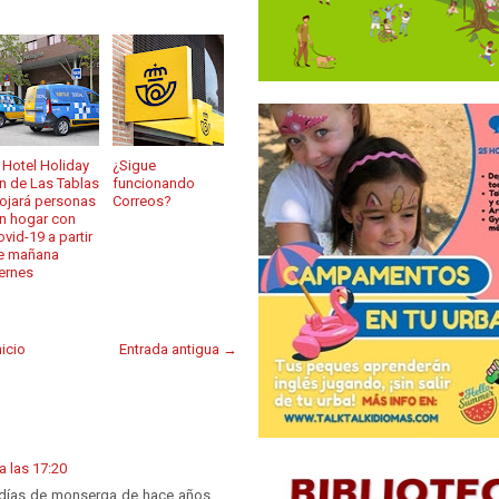
l Hotel Holiday
¿Sigue
nn de Las Tablas
funcionando
lojará personas
Correos?
in hogar con
ovid-19 a partir
e mañana
iernes
nicio
Entrada antigua →
 las 17:20
0 días de monserga de hace años