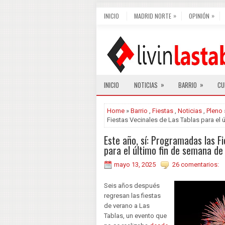
»
»
INICIO
MADRID NORTE
OPINIÓN
»
»
INICIO
NOTICIAS
BARRIO
CU
Home
»
Barrio
,
Fiestas
,
Noticias
,
Pleno
Fiestas Vecinales de Las Tablas para el
Este año, sí: Programadas las F
para el último fin de semana d
mayo 13, 2025
26 comentarios:
Seis años después
regresan las fiestas
de verano a Las
Tablas, un evento que