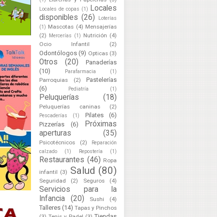
Locales
Locales de copas
(1)
disponibles
(26)
Loterías
Mascotas
(4)
Mensajerías
(1)
(2)
Nutrición
(4)
Mercerías
(1)
Ocio Infantil
(2)
Odontólogos
(9)
Opticas
(3)
Otros
(20)
Panaderías
(10)
Parafarmacia
(1)
Pastelerías
Parroquias
(2)
(6)
Pediatría
(1)
Peluquerías
(18)
Peluquerías caninas
(2)
Pilates
(6)
Pescaderías
(1)
Próximas
Pizzerías
(6)
aperturas
(35)
Psicotécnicos
(2)
Reparación
calzado
(1)
Repostería
(1)
Restaurantes
(46)
Ropa
Salud
(80)
infantil
(3)
Seguridad
(2)
Seguros
(4)
Servicios para la
Infancia
(20)
Sushi
(4)
Talleres
(14)
Tapas y Pinchos
Tiendas
(3)
Tenis y Padel
(3)