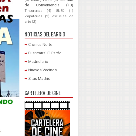
de Conveniencia
(10)
Tintorerías
(4)
UNED
(1)
Zapaterías
(2)
escuelas de
arte
(2)
NOTICIAS DEL BARRIO
Crónica Norte
Fuencarral El Pardo
Madridiario
Nuevos Vecinos
Zitus Madrid
CARTELERA DE CINE