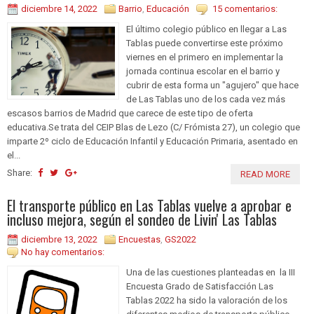
diciembre 14, 2022
Barrio
,
Educación
15 comentarios:
El último colegio público en llegar a Las
Tablas puede convertirse este próximo
viernes en el primero en implementar la
jornada continua escolar en el barrio y
cubrir de esta forma un "agujero" que hace
de Las Tablas uno de los cada vez más
escasos barrios de Madrid que carece de este tipo de oferta
educativa.Se trata del CEIP Blas de Lezo (C/ Frómista 27), un colegio que
imparte 2º ciclo de Educación Infantil y Educación Primaria, asentado en
el...
Share:
READ MORE
El transporte público en Las Tablas vuelve a aprobar e
incluso mejora, según el sondeo de Livin' Las Tablas
diciembre 13, 2022
Encuestas
,
GS2022
No hay comentarios:
Una de las cuestiones planteadas en la III
Encuesta Grado de Satisfacción Las
Tablas 2022 ha sido la valoración de los