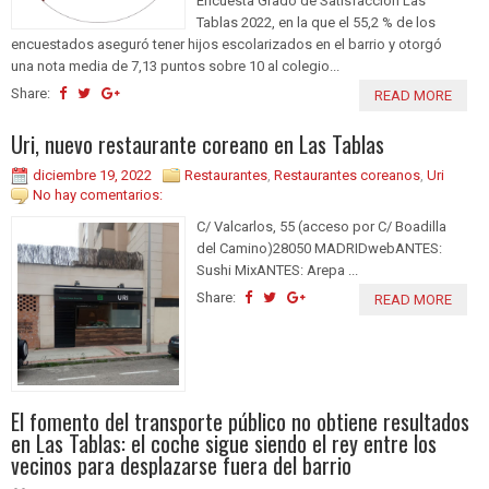
Encuesta Grado de Satisfacción Las
Tablas 2022, en la que el 55,2 % de los
encuestados aseguró tener hijos escolarizados en el barrio y otorgó
una nota media de 7,13 puntos sobre 10 al colegio...
Share:
READ MORE
Uri, nuevo restaurante coreano en Las Tablas
diciembre 19, 2022
Restaurantes
,
Restaurantes coreanos
,
Uri
No hay comentarios:
C/ Valcarlos, 55 (acceso por C/ Boadilla
del Camino)28050 MADRIDwebANTES:
Sushi MixANTES: Arepa ...
Share:
READ MORE
El fomento del transporte público no obtiene resultados
en Las Tablas: el coche sigue siendo el rey entre los
vecinos para desplazarse fuera del barrio