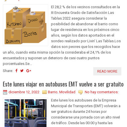
El 28,2 % de los vecinos consultados en la
III Encuesta Grado de Satisfacción Las
Tablas 2022 asegura considerar la
posibilidad de abandonar el barrio como
lugar de residencia en los próximos cinco
años, según los datos aportados en el
sondeo realizado por Livin' Las Tablas.Los
datos son peores que los recogidos hace
un año, cuando esta misma opción la consideraba el 24,1% de los
encuestados y suponen un deterioro de casi cuatro puntos
porcentuales.Se...
Share:
READ MORE
Este lunes viajar en autobuses EMT vuelve a ser gratuito
diciembre 12, 2022
Barrio
,
Movilidad
No hay comentarios:
Este lunes los autobuses de la Empresa
Municipal de Transportes (EMT) volverán a
ser gratuitos durante 24 horas por
considerarse una jornada con un alto nivel
de tráfico. Desde las 00:00 y hasta las