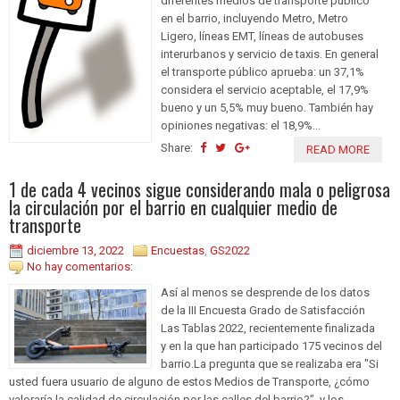
diferentes medios de transporte público
en el barrio, incluyendo Metro, Metro
Ligero, líneas EMT, líneas de autobuses
interurbanos y servicio de taxis. En general
el transporte público aprueba: un 37,1%
considera el servicio aceptable, el 17,9%
bueno y un 5,5% muy bueno. También hay
opiniones negativas: el 18,9%...
Share:
READ MORE
1 de cada 4 vecinos sigue considerando mala o peligrosa
la circulación por el barrio en cualquier medio de
transporte
diciembre 13, 2022
Encuestas
,
GS2022
No hay comentarios:
Así al menos se desprende de los datos
de la III Encuesta Grado de Satisfacción
Las Tablas 2022, recientemente finalizada
y en la que han participado 175 vecinos del
barrio.La pregunta que se realizaba era "Si
usted fuera usuario de alguno de estos Medios de Transporte, ¿cómo
valoraría la calidad de circulación por las calles del barrio?", y los