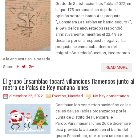
Grado de Satisfacción Las Tablas 2022, en
la que 175 personas han dejado su
opinión sobre el barrio.A la pregunta
"¿Considera Las Tablas un barrio seguro?",
el 69% de los encuestados respondió
afirmativamente, mientras el 22,4% se
decantó por una respuesta negativa. La
pregunta se enmarcaba dentro del
epígrafe Sociedad/Sucesos, incorporado
a la encuesta en la pasada...
Share:
READ MORE
El grupo Ensamblao tocará villancicos flamencos junto al
metro de Palas de Rey mañana lunes
diciembre 25, 2022
Eventos
,
Navidad
No hay comentarios:
Continúan los conciertos navideños en las
calles de Las Tablas organizados por la
Junta de Distrito de Fuencarral el
Pardo. Para mañana lunes 26 de diciembre
está prevista la actuación en el barrio del
grupo Ensamblao, que tocará un repertorio