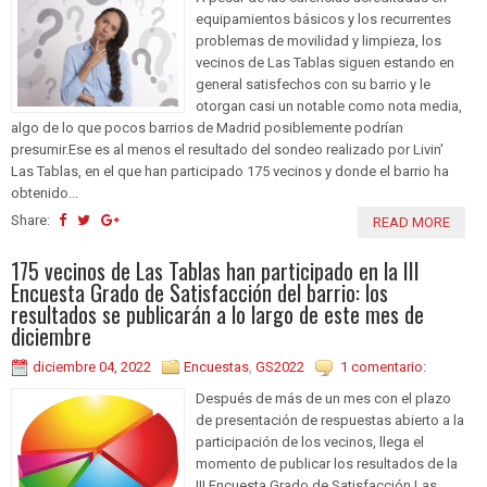
equipamientos básicos y los recurrentes
problemas de movilidad y limpieza, los
vecinos de Las Tablas siguen estando en
general satisfechos con su barrio y le
otorgan casi un notable como nota media,
algo de lo que pocos barrios de Madrid posiblemente podrían
presumir.Ese es al menos el resultado del sondeo realizado por Livin'
Las Tablas, en el que han participado 175 vecinos y donde el barrio ha
obtenido...
Share:
READ MORE
175 vecinos de Las Tablas han participado en la III
Encuesta Grado de Satisfacción del barrio: los
resultados se publicarán a lo largo de este mes de
diciembre
diciembre 04, 2022
Encuestas
,
GS2022
1 comentario:
Después de más de un mes con el plazo
de presentación de respuestas abierto a la
participación de los vecinos, llega el
momento de publicar los resultados de la
III Encuesta Grado de Satisfacción Las