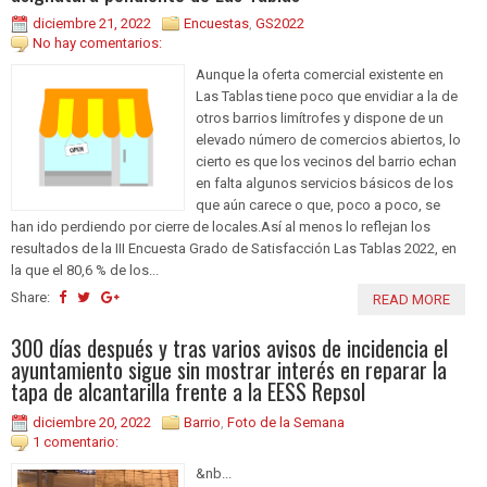
diciembre 21, 2022
Encuestas
,
GS2022
No hay comentarios:
Aunque la oferta comercial existente en
Las Tablas tiene poco que envidiar a la de
otros barrios limítrofes y dispone de un
elevado número de comercios abiertos, lo
cierto es que los vecinos del barrio echan
en falta algunos servicios básicos de los
que aún carece o que, poco a poco, se
han ido perdiendo por cierre de locales.Así al menos lo reflejan los
resultados de la III Encuesta Grado de Satisfacción Las Tablas 2022, en
la que el 80,6 % de los...
Share:
READ MORE
300 días después y tras varios avisos de incidencia el
ayuntamiento sigue sin mostrar interés en reparar la
tapa de alcantarilla frente a la EESS Repsol
diciembre 20, 2022
Barrio
,
Foto de la Semana
1 comentario:
&nb...