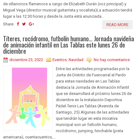
de villancicos flamencos a cargo de Elizabeth Durán (voz principal) y
Miguel Vega (director musical guitarrista y vocalista)La actuación tendrá
lugar a las 12:30 horas y desde la Junta está anunciada...
Share:
READ MORE
Títeres, rocódromo, futbolín humano... Jornada navideña
de animación infantil en Las Tablas este lunes 26 de
diciembre
diciembre 23, 2022
Eventos
,
Navidad
No hay comentarios:
Entre las actividades programadas por la
Junta de Distrito de Fuencarral el Pardo
para estas navidades en Las Tablas
destaca la Jornada de Animación Infantil
que se desarrollará el próximo lunes 26 de
diciembre en la Instalación Deportiva
Pádel-Tenis Las Tablas (Avenida de
Santiago, 25).Algunas de las actividades
que tendrán lugar en esta iniciativa
municipal son un futbolín humano,
rocódromo, jumping, hinchable (pista
americana), cuentacuentos,...