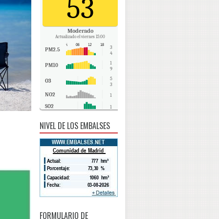
53
Moderado
Actualizado el viernes 15:00
3
PM2.5
4
1
PM10
9
5
O3
3
NO2
1
SO2
1
CO
0
NIVEL DE LOS EMBALSES
FORMULARIO DE