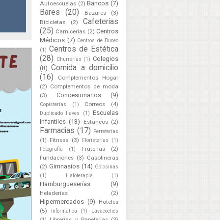
Bancos
(7)
Autoescuelas
(2)
Bares
(20)
Bazares
(3)
Cafeterías
Bicicletas
(2)
(25)
Centros
Carnicerías
(2)
Médicos
(7)
Centros de Buceo
Centros de Estética
(1)
(28)
Colegios
Churrerías
(1)
Comida a domicilio
(8)
(16)
Complementos Hogar
(2)
Complementos de moda
Concesionarios
(9)
(3)
Correos
(4)
Copisterías
(1)
Escuelas
Duplicado llaves
(1)
Infantiles
(13)
Estancos
(2)
Farmacias
(17)
Ferreterías
Fitness
(3)
(1)
Floristerías
(1)
Fruterías
(2)
Fotografía
(1)
Fundaciones
(3)
Gasolineras
Gimnasios
(14)
(2)
Golosinas
(1)
Haloterapia
(1)
Hamburgueserías
(9)
Heladerías
(2)
Hipermercados
(9)
Hoteles
(5)
Informática
(1)
Lavacoches
Librerías y Papelerías
(3)
(1)