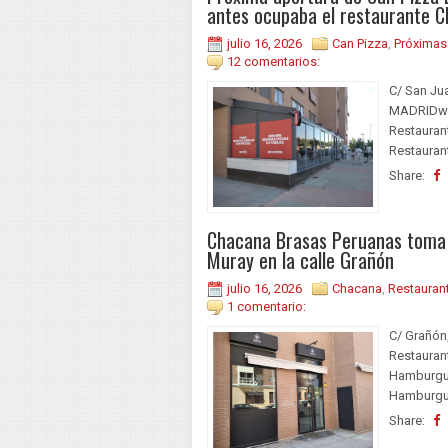
antes ocupaba el restaurante C
julio 16, 2026
Can Pizza
,
Próximas
12 comentarios:
C/ San Ju
MADRIDwe
Restauran
Restaurant
Share:
Chacana Brasas Peruanas toma e
Muray en la calle Grañón
julio 16, 2026
Chacana
,
Restauran
1 comentario:
C/ Grañó
Restauran
Hamburgue
Hamburgues
Share: