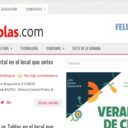
»
EDUCACIÓN
COMERCIOS
»
»
LTURA
TECNOLOGÍA
CONSUMO
FOTO DE LA SEMANA
tal en el local que antes
ntólogos
No hay comentarios:
 de Atapuerca 3128050
ANTES: Clínica Dental Prieto &
READ MORE
as Tablas en el local que