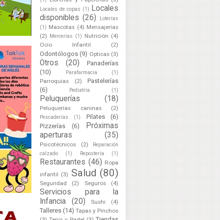
Locales
Locales de copas
(1)
disponibles
(26)
Loterías
Mascotas
(4)
Mensajerías
(1)
(2)
Nutrición
(4)
Mercerías
(1)
Ocio Infantil
(2)
Odontólogos
(9)
Opticas
(3)
Otros
(20)
Panaderías
(10)
Parafarmacia
(1)
Pastelerías
Parroquias
(2)
(6)
Pediatría
(1)
Peluquerías
(18)
Peluquerías caninas
(2)
Pilates
(6)
Pescaderías
(1)
Próximas
Pizzerías
(6)
aperturas
(35)
Psicotécnicos
(2)
Reparación
calzado
(1)
Repostería
(1)
Restaurantes
(46)
Ropa
Salud
(80)
infantil
(3)
Seguridad
(2)
Seguros
(4)
Servicios para la
Infancia
(20)
Sushi
(4)
Talleres
(14)
Tapas y Pinchos
Tiendas
(3)
Tenis y Padel
(3)