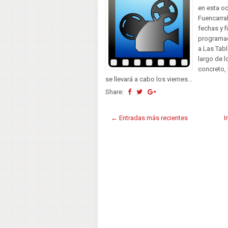
en esta oc
Fuencarral
fechas y 
programaci
a Las Tabl
largo de l
concreto, 
se llevará a cabo los viernes...
Share:
← Entradas más recientes
I