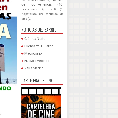
de Conveniencia
(10)
Tintorerías
(4)
UNED
(1)
Zapaterías
(2)
escuelas de
arte
(2)
NOTICIAS DEL BARRIO
Crónica Norte
Fuencarral El Pardo
Madridiario
Nuevos Vecinos
Zitus Madrid
CARTELERA DE CINE