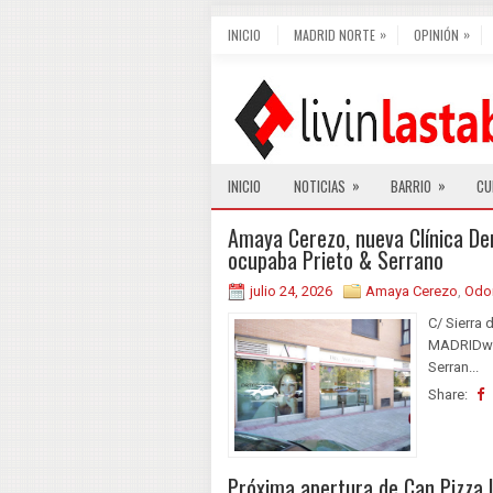
»
»
INICIO
MADRID NORTE
OPINIÓN
»
»
INICIO
NOTICIAS
BARRIO
CU
Amaya Cerezo, nueva Clínica Den
ocupaba Prieto & Serrano
julio 24, 2026
Amaya Cerezo
,
Odo
C/ Sierra
MADRIDweb
Serran...
Share:
Próxima apertura de Can Pizza L