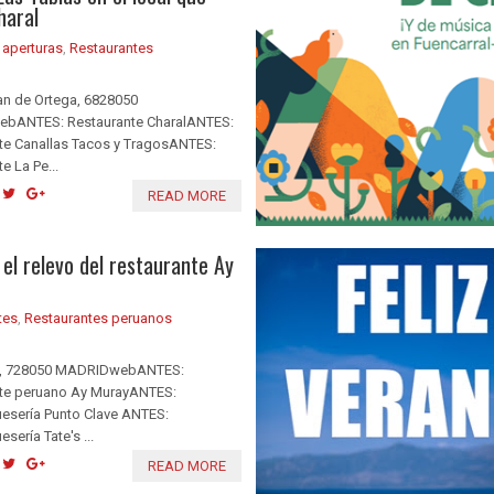
haral
 aperturas
,
Restaurantes
an de Ortega, 6828050
bANTES: Restaurante CharalANTES:
te Canallas Tacos y TragosANTES:
e La Pe...
READ MORE
l relevo del restaurante Ay
tes
,
Restaurantes peruanos
n, 728050 MADRIDwebANTES:
te peruano Ay MurayANTES:
sería Punto Clave ANTES:
ería Tate's ...
READ MORE