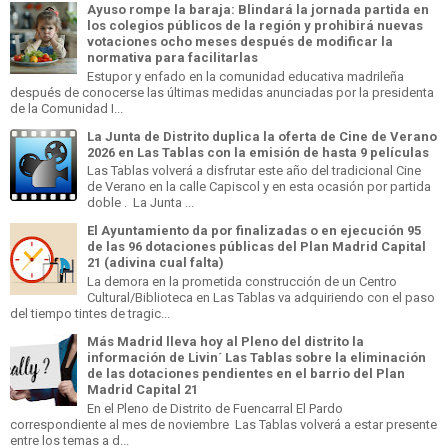
Ayuso rompe la baraja: Blindará la jornada partida en
los colegios públicos de la región y prohibirá nuevas
votaciones ocho meses después de modificar la
normativa para facilitarlas
Estupor y enfado en la comunidad educativa madrileña
después de conocerse las últimas medidas anunciadas por la presidenta
de la Comunidad I...
La Junta de Distrito duplica la oferta de Cine de Verano
2026 en Las Tablas con la emisión de hasta 9 películas
Las Tablas volverá a disfrutar este año del tradicional Cine
de Verano en la calle Capiscol y en esta ocasión por partida
doble . La Junta ...
El Ayuntamiento da por finalizadas o en ejecución 95
de las 96 dotaciones públicas del Plan Madrid Capital
21 (adivina cual falta)
La demora en la prometida construcción de un Centro
Cultural/Biblioteca en Las Tablas va adquiriendo con el paso
del tiempo tintes de tragic...
Más Madrid lleva hoy al Pleno del distrito la
información de Livin´ Las Tablas sobre la eliminación
de las dotaciones pendientes en el barrio del Plan
Madrid Capital 21
En el Pleno de Distrito de Fuencarral El Pardo
correspondiente al mes de noviembre Las Tablas volverá a estar presente
entre los temas a d...