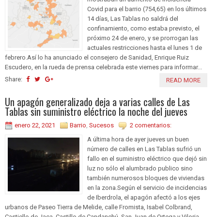
Covid para el barrio (754,65) en los últimos
14 días, Las Tablas no saldrá del
confinamiento, como estaba previsto, el
próximo 24 de enero, y se prorrogan las
actuales restricciones hasta el lunes 1 de
febrero.Así lo ha anunciado el consejero de Sanidad, Enrique Ruiz
Escudero, en la rueda de prensa celebrada este viernes para informar...
Share:
READ MORE
Un apagón generalizado deja a varias calles de Las
Tablas sin suministro eléctrico la noche del jueves
enero 22, 2021
Barrio
,
Sucesos
2 comentarios:
A última hora de ayer jueves un buen
número de calles en Las Tablas sufrió un
fallo en el suministro eléctrico que dejó sin
luz no sólo el alumbrado publico sino
también numerosos bloques de viviendas
en la zona.Según el servicio de incidencias
de Iberdrola, el apagón afectó a los ejes
urbanos de Paseo Tierra de Melide, calle Fromista, Isabel Colbrand,
Castiello de Jaca, Castillo de Candanchú, San Juan de Ortega y Viloria