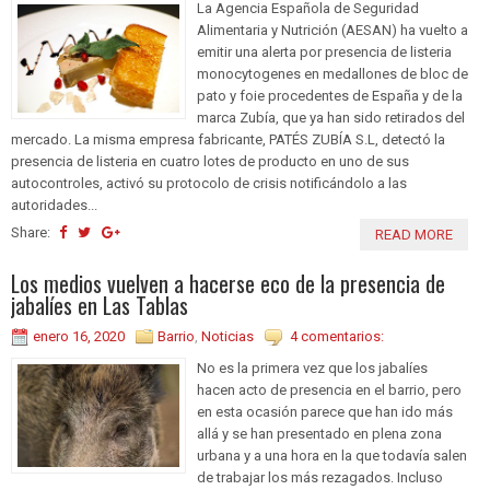
La Agencia Española de Seguridad
Alimentaria y Nutrición (AESAN) ha vuelto a
emitir una alerta por presencia de listeria
monocytogenes en medallones de bloc de
pato y foie procedentes de España y de la
marca Zubía, que ya han sido retirados del
mercado. La misma empresa fabricante, PATÉS ZUBÍA S.L, detectó la
presencia de listeria en cuatro lotes de producto en uno de sus
autocontroles, activó su protocolo de crisis notificándolo a las
autoridades...
Share:
READ MORE
Los medios vuelven a hacerse eco de la presencia de
jabalíes en Las Tablas
enero 16, 2020
Barrio
,
Noticias
4 comentarios:
No es la primera vez que los jabalíes
hacen acto de presencia en el barrio, pero
en esta ocasión parece que han ido más
allá y se han presentado en plena zona
urbana y a una hora en la que todavía salen
de trabajar los más rezagados. Incluso