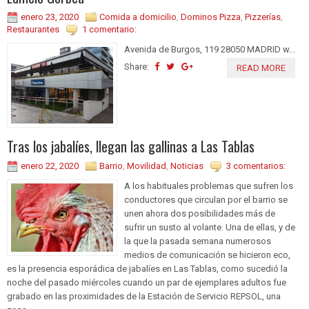
enero 23, 2020
Comida a domicilio
,
Dominos Pizza
,
Pizzerías
,
Restaurantes
1 comentario:
Avenida de Burgos, 119 28050 MADRID w...
Share:
READ MORE
Tras los jabalíes, llegan las gallinas a Las Tablas
enero 22, 2020
Barrio
,
Movilidad
,
Noticias
3 comentarios:
A los habituales problemas que sufren los
conductores que circulan por el barrio se
unen ahora dos posibilidades más de
sufrir un susto al volante. Una de ellas, y de
la que la pasada semana numerosos
medios de comunicación se hicieron eco,
es la presencia esporádica de jabalíes en Las Tablas, como sucedió la
noche del pasado miércoles cuando un par de ejemplares adultos fue
grabado en las proximidades de la Estación de Servicio REPSOL, una