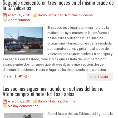
Segundo accidente en tres meses en el mismo cruce de
la C/ Valcarlos
enero 08, 2020
Barrio
,
Movilidad
,
Noticias
,
Sucesos
2 comentarios:
El suceso tuvo lugar a primera hora de la
mañana de ayer martes en la confluencia
de las calles Valcarlos y San Juan de
Ortega, una intersección en parte regulada
por semáforos, muy próxima al cruce de
Valcarlos con Quintanavides. En principio y
a la espera del atestado, todo indica que se trata de un impacto por
alcance entre dos turismos que atravesaban la intersección desde
distintas direcciones. Hasta el lugar se ha desplazado una dotación...
Share:
READ MORE
Las socimis siguen invirtiendo en activos del barrio:
Atom compra el hotel NH Las Tablas
enero 07, 2020
Barrio
,
Noticias
,
Socimis
No hay comentarios:
Que el futuro de Las Tablas está ligado a la