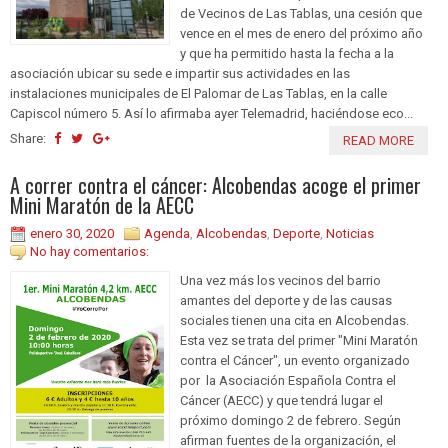
de Vecinos de Las Tablas, una cesión que
vence en el mes de enero del próximo año
y que ha permitido hasta la fecha a la
asociación ubicar su sede e impartir sus actividades en las
instalaciones municipales de El Palomar de Las Tablas, en la calle
Capiscol número 5. Así lo afirmaba ayer Telemadrid, haciéndose eco...
Share:
READ MORE
A correr contra el cáncer: Alcobendas acoge el primer
Mini Maratón de la AECC
enero 30, 2020
Agenda
,
Alcobendas
,
Deporte
,
Noticias
No hay comentarios:
Una vez más los vecinos del barrio
amantes del deporte y de las causas
sociales tienen una cita en Alcobendas.
Esta vez se trata del primer "Mini Maratón
contra el Cáncer", un evento organizado
por la Asociación Española Contra el
Cáncer (AECC) y que tendrá lugar el
próximo domingo 2 de febrero. Según
afirman fuentes de la organización, el