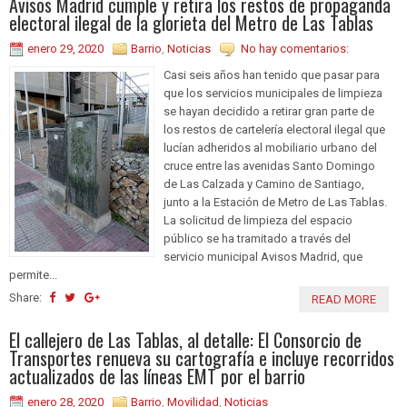
Avisos Madrid cumple y retira los restos de propaganda
electoral ilegal de la glorieta del Metro de Las Tablas
enero 29, 2020
Barrio
,
Noticias
No hay comentarios:
Casi seis años han tenido que pasar para
que los servicios municipales de limpieza
se hayan decidido a retirar gran parte de
los restos de cartelería electoral ilegal que
lucían adheridos al mobiliario urbano del
cruce entre las avenidas Santo Domingo
de Las Calzada y Camino de Santiago,
junto a la Estación de Metro de Las Tablas.
La solicitud de limpieza del espacio
público se ha tramitado a través del
servicio municipal Avisos Madrid, que
permite...
Share:
READ MORE
El callejero de Las Tablas, al detalle: El Consorcio de
Transportes renueva su cartografía e incluye recorridos
actualizados de las líneas EMT por el barrio
enero 28, 2020
Barrio
,
Movilidad
,
Noticias