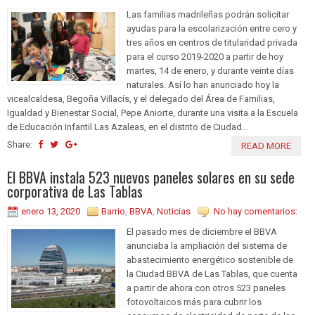
Las familias madrileñas podrán solicitar
ayudas para la escolarización entre cero y
tres años en centros de titularidad privada
para el curso 2019-2020 a partir de hoy
martes, 14 de enero, y durante veinte días
naturales. Así lo han anunciado hoy la
vicealcaldesa, Begoña Villacís, y el delegado del Área de Familias,
Igualdad y Bienestar Social, Pepe Aniorte, durante una visita a la Escuela
de Educación Infantil Las Azaleas, en el distrito de Ciudad...
Share:
READ MORE
El BBVA instala 523 nuevos paneles solares en su sede
corporativa de Las Tablas
enero 13, 2020
Barrio
,
BBVA
,
Noticias
No hay comentarios:
El pasado mes de diciembre el BBVA
anunciaba la ampliación del sistema de
abastecimiento energético sostenible de
la Ciudad BBVA de Las Tablas, que cuenta
a partir de ahora con otros 523 paneles
fotovoltaicos más para cubrir los