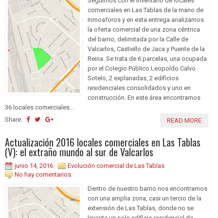
Seguimos con el inventario de locales
comerciales en Las Tablas de la mano de
Inmoaforos y en esta entrega analizamos
la oferta comercial de una zona céntrica
del barrio, delimitada por la Calle de
Valcarlos, Castiello de Jaca y Puente de la
Reina. Se trata de 6 parcelas, una ocupada
por el Colegio Público Leopoldo Calvo
Sotelo, 2 explanadas, 2 edificios
residenciales consolidados y uno en
construcción. En este área encontramos
36 locales comerciales...
Share:
READ MORE
Actualización 2016 locales comerciales en Las Tablas
(V): el extraño mundo al sur de Valcarlos
junio 14, 2016
Evolución comercial de Las Tablas
No hay comentarios:
Dentro de nuestro barrio nos encontramos
con una amplia zona, casi un tercio de la
extensión de Las Tablas, donde no se
levanta un solo edificio residencial de