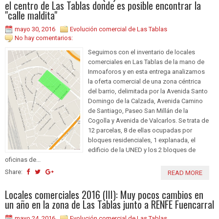
el centro de Las Tablas donde es posible encontrar la
"calle maldita"
mayo 30, 2016
Evolución comercial de Las Tablas
No hay comentarios:
Seguimos con el inventario de locales
comerciales en Las Tablas de la mano de
Inmoaforos y en esta entrega analizamos
la oferta comercial de una zona céntrica
del barrio, delimitada por la Avenida Santo
Domingo de la Calzada, Avenida Camino
de Santiago, Paseo San Millán de la
Cogolla y Avenida de Valcarlos. Se trata de
12 parcelas, 8 de ellas ocupadas por
bloques residenciales, 1 explanada, el
edificio de la UNED y los 2 bloques de
oficinas de...
Share:
READ MORE
Locales comerciales 2016 (III): Muy pocos cambios en
un año en la zona de Las Tablas junto a RENFE Fuencarral
mayo 24, 2016
Evolución comercial de Las Tablas