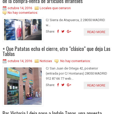
de la compra-venta de artículos infantiles
octubre 14, 2016
Locales que cerraron
No hay comentarios:
C/ Sierra de Atapuerca, 2 28050 MADRID
w...
Share:
READ MORE
+ Que Patatas echa el cierre, otro "clásico" que deja Las
Tablas
octubre 14, 2016
Noticias
No hay comentarios:
C/ San Juan de Ortega 42, posterior
(entrada por C/ Hontanas) 28050 MADRID
912 87 66 77 web...
Share:
READ MORE
Bar Victoria I deja paso a Indalo Tapas, una apuesta