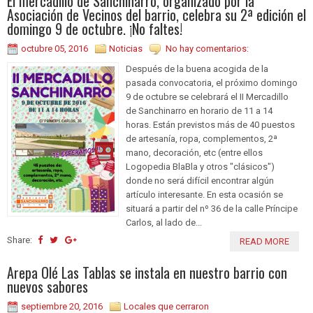
El mercadillo de Sanchinarro, organizado por la
Asociación de Vecinos del barrio, celebra su 2ª edición el
domingo 9 de octubre. ¡No faltes!
octubre 05, 2016
Noticias
No hay comentarios:
Después de la buena acogida de la
pasada convocatoria, el próximo domingo
9 de octubre se celebrará el II Mercadillo
de Sanchinarro en horario de 11 a 14
horas. Están previstos más de 40 puestos
de artesanía, ropa, complementos, 2ª
mano, decoración, etc (entre ellos
Logopedia BlaBla y otros "clásicos")
donde no será difícil encontrar algún
artículo interesante. En esta ocasión se
situará a partir del nº 36 de la calle Príncipe
Carlos, al lado de...
Share:
READ MORE
Arepa Olé Las Tablas se instala en nuestro barrio con
nuevos sabores
septiembre 20, 2016
Locales que cerraron