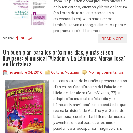
zona. Se pueden donar juguetes nuevos o
en buen estado, cuentos y libros de lectura
(no libros de texto, enciclopedias o
coleccionables). Al mismo tiempo
también se van a recoger alimentos para el
programa social ‘Llenamos...
Share:
READ MORE
Un buen plan para los próximos días, y más si son
lluviosos: el musical "Aladdin y La Lámpara Maravillosa"
en Hortaleza
noviembre 04, 2016
Cultura
,
Noticias
No hay comentarios:
El Teatro Circo de los Niños presenta estos
días en los Cines Dreams del Palacio de
Hielo de Hortaleza (Calle Silvano, 77) su
adaptación musical de "Aladdin y La
Lámpara Maravillosa", un espectáculo que
recrea la historia de Aladino y el Genio de
la lámpara, cuento infantil lleno de música
y aventuras, ideal para que los niños
puedan dejar escapar su imaginación. El