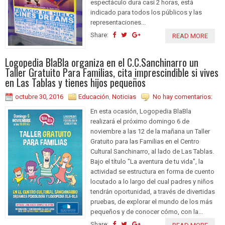
espectáculo dura casi 2 horas, está
indicado para todos los públicos y las
representaciones...
Share:
READ MORE
Logopedia BlaBla organiza en el C.C.Sanchinarro un
Taller Gratuito Para Familias, cita imprescindible si vives
en Las Tablas y tienes hijos pequeños
octubre 30, 2016
Educación
,
Noticias
No hay comentarios:
En esta ocasión, Logopedia BlaBla
realizará el próximo domingo 6 de
noviembre a las 12 de la mañana un Taller
Gratuito para las Familias en el Centro
Cultural Sanchinarro, al lado de Las Tablas.
Bajo el título "La aventura de tu vida", la
actividad se estructura en forma de cuento
locutado a lo largo del cual padres y niños
tendrán oportunidad, a través de divertidas
pruebas, de explorar el mundo de los más
pequeños y de conocer cómo, con la...
Share: