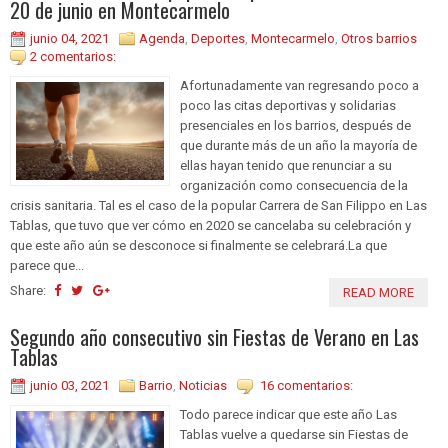
20 de junio en Montecarmelo
junio 04, 2021
Agenda
,
Deportes
,
Montecarmelo
,
Otros barrios
2 comentarios:
Afortunadamente van regresando poco a
poco las citas deportivas y solidarias
presenciales en los barrios, después de
que durante más de un año la mayoría de
ellas hayan tenido que renunciar a su
organización como consecuencia de la
crisis sanitaria. Tal es el caso de la popular Carrera de San Filippo en Las
Tablas, que tuvo que ver cómo en 2020 se cancelaba su celebración y
que este año aún se desconoce si finalmente se celebrará.La que
parece que...
Share:
READ MORE
Segundo año consecutivo sin Fiestas de Verano en Las
Tablas
junio 03, 2021
Barrio
,
Noticias
16 comentarios:
Todo parece indicar que este año Las
Tablas vuelve a quedarse sin Fiestas de