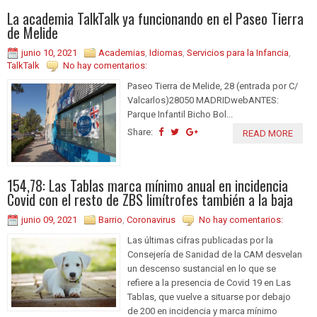
La academia TalkTalk ya funcionando en el Paseo Tierra
de Melide
junio 10, 2021
Academias
,
Idiomas
,
Servicios para la Infancia
,
TalkTalk
No hay comentarios:
Paseo Tierra de Melide, 28 (entrada por C/
Valcarlos)28050 MADRIDwebANTES:
Parque Infantil Bicho Bol...
Share:
READ MORE
154,78: Las Tablas marca mínimo anual en incidencia
Covid con el resto de ZBS limítrofes también a la baja
junio 09, 2021
Barrio
,
Coronavirus
No hay comentarios:
Las últimas cifras publicadas por la
Consejería de Sanidad de la CAM desvelan
un descenso sustancial en lo que se
refiere a la presencia de Covid 19 en Las
Tablas, que vuelve a situarse por debajo
de 200 en incidencia y marca mínimo