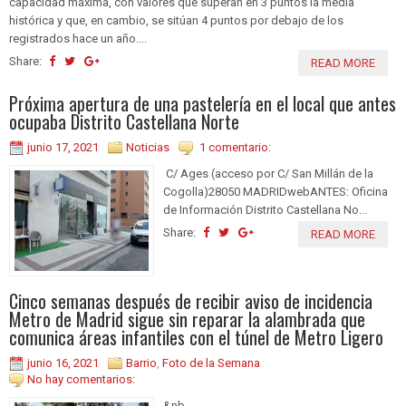
capacidad máxima, con valores que superan en 3 puntos la media
histórica y que, en cambio, se sitúan 4 puntos por debajo de los
registrados hace un año....
Share:
READ MORE
Próxima apertura de una pastelería en el local que antes
ocupaba Distrito Castellana Norte
junio 17, 2021
Noticias
1 comentario:
C/ Ages (acceso por C/ San Millán de la
Cogolla)28050 MADRIDwebANTES: Oficina
de Información Distrito Castellana No...
Share:
READ MORE
Cinco semanas después de recibir aviso de incidencia
Metro de Madrid sigue sin reparar la alambrada que
comunica áreas infantiles con el túnel de Metro Ligero
junio 16, 2021
Barrio
,
Foto de la Semana
No hay comentarios:
&nb...