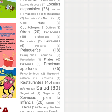
Locales
Locales de copas
(1)
disponibles
(26)
Loterías
Mascotas
(4)
Mensajerías
(1)
(2)
Nutrición
(4)
Mercerías
(1)
Ocio Infantil
(2)
Odontólogos
(9)
Opticas
(3)
Otros
(20)
Panaderías
(10)
Parafarmacia
(1)
Pastelerías
Parroquias
(2)
(6)
Pediatría
(1)
Peluquerías
(18)
Peluquerías caninas
(2)
Pilates
(6)
Pescaderías
(1)
Próximas
Pizzerías
(6)
aperturas
(35)
Psicotécnicos
(2)
Reparación
calzado
(1)
Repostería
(1)
Restaurantes
(46)
Ropa
Salud
(80)
infantil
(3)
Seguridad
(2)
Seguros
(4)
Servicios para la
Infancia
(20)
Sushi
(4)
Talleres
(14)
Tapas y Pinchos
Tiendas
(3)
Tenis y Padel
(3)