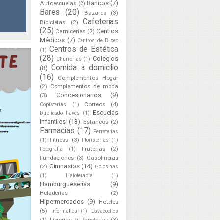
Bancos
(7)
Autoescuelas
(2)
Bares
(20)
Bazares
(3)
Cafeterías
Bicicletas
(2)
(25)
Centros
Carnicerías
(2)
Médicos
(7)
Centros de Buceo
Centros de Estética
(1)
(28)
Colegios
Churrerías
(1)
Comida a domicilio
(8)
(16)
Complementos Hogar
(2)
Complementos de moda
Concesionarios
(9)
(3)
Correos
(4)
Copisterías
(1)
Escuelas
Duplicado llaves
(1)
Infantiles
(13)
Estancos
(2)
Farmacias
(17)
Ferreterías
Fitness
(3)
(1)
Floristerías
(1)
Fruterías
(2)
Fotografía
(1)
Fundaciones
(3)
Gasolineras
Gimnasios
(14)
(2)
Golosinas
(1)
Haloterapia
(1)
Hamburgueserías
(9)
Heladerías
(2)
Hipermercados
(9)
Hoteles
(5)
Informática
(1)
Lavacoches
Librerías y Papelerías
(3)
(1)