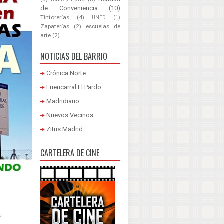
de Conveniencia
(10)
Tintorerías
(4)
UNED
(1)
Zapaterías
(2)
escuelas de
arte
(2)
NOTICIAS DEL BARRIO
Crónica Norte
Fuencarral El Pardo
Madridiario
Nuevos Vecinos
Zitus Madrid
CARTELERA DE CINE