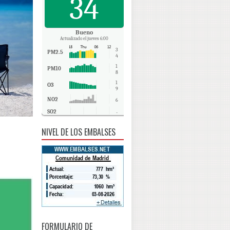
34
Bueno
Actualizado el jueves 6:00
3
PM2.5
4
1
PM10
8
1
O3
9
NO2
6
SO2
-
CO
-
NIVEL DE LOS EMBALSES
FORMULARIO DE