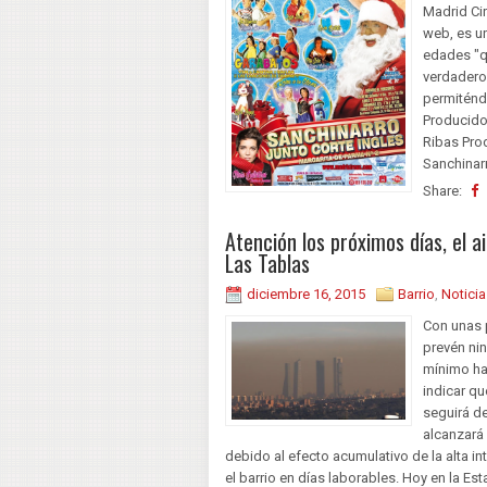
Madrid Ci
web, es un
edades "qu
verdadero
permiténdo
Producido
Ribas Pro
Sanchinarr
Share:
Atención los próximos días, el 
Las Tablas
diciembre 16, 2015
Barrio
,
Noticia
Con unas 
prevén ni
mínimo ha
indicar qu
seguirá d
alcanzará 
debido al efecto acumulativo de la alta in
el barrio en días laborables. Hoy en la E