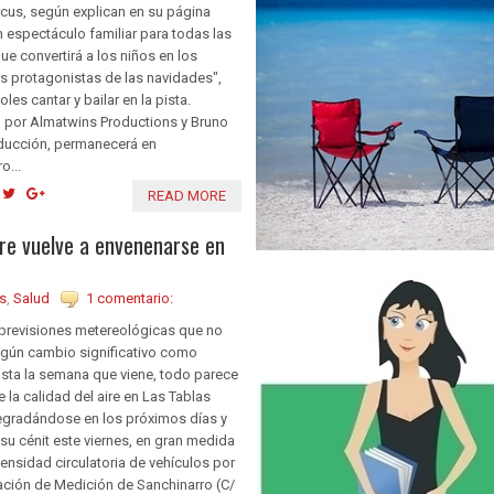
rcus, según explican en su página
 espectáculo familiar para todas las
e convertirá a los niños en los
s protagonistas de las navidades",
les cantar y bailar en la pista.
 por Almatwins Productions y Bruno
ducción, permanecerá en
o...
READ MORE
aire vuelve a envenenarse en
s
,
Salud
1 comentario:
previsiones metereológicas que no
ngún cambio significativo como
sta la semana que viene, todo parece
e la calidad del aire en Las Tablas
egradándose en los próximos días y
su cénit este viernes, en gran medida
tensidad circulatoria de vehículos por
stación de Medición de Sanchinarro (C/