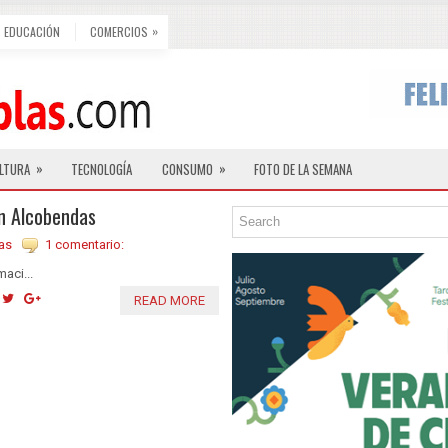
»
EDUCACIÓN
COMERCIOS
»
»
LTURA
TECNOLOGÍA
CONSUMO
FOTO DE LA SEMANA
n Alcobendas
as
1 comentario:
aci...
READ MORE