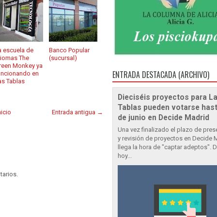
a escuela de
Banco Popular
diomas The
(sucursal)
reen Monkey ya
ENTRADA DESTACADA (ARCHIVO)
uncionando en
as Tablas
Dieciséis proyectos para L
Tablas pueden votarse hast
nicio
Entrada antigua →
de junio en Decide Madrid
Una vez finalizado el plazo de pre
y revisión de proyectos en Decide 
llega la hora de "captar adeptos". 
hoy...
tarios.