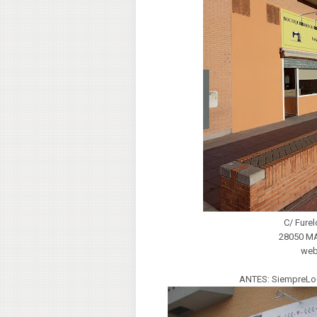
C/ Furel
28050 M
we
ANTES: SiempreLoQ