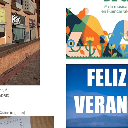
os, 5
ADRID
b
uise (regalos)