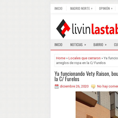
»
»
INICIO
MADRID NORTE
OPINIÓN
»
»
INICIO
NOTICIAS
BARRIO
CU
Home
»
Locales que cerraron
» Ya funci
arreglos de ropa en la C/ Furelos
Ya funcionando Vety Raison, bou
la C/ Furelos
diciembre 26, 2020
No hay comen