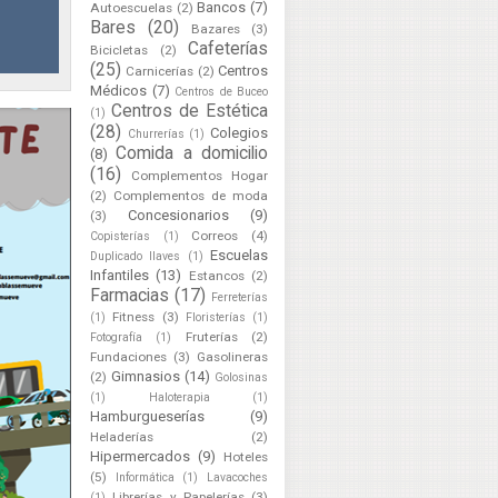
Bancos
(7)
Autoescuelas
(2)
Bares
(20)
Bazares
(3)
Cafeterías
Bicicletas
(2)
(25)
Centros
Carnicerías
(2)
Médicos
(7)
Centros de Buceo
Centros de Estética
(1)
(28)
Colegios
Churrerías
(1)
Comida a domicilio
(8)
(16)
Complementos Hogar
(2)
Complementos de moda
Concesionarios
(9)
(3)
Correos
(4)
Copisterías
(1)
Escuelas
Duplicado llaves
(1)
Infantiles
(13)
Estancos
(2)
Farmacias
(17)
Ferreterías
Fitness
(3)
(1)
Floristerías
(1)
Fruterías
(2)
Fotografía
(1)
Fundaciones
(3)
Gasolineras
Gimnasios
(14)
(2)
Golosinas
(1)
Haloterapia
(1)
Hamburgueserías
(9)
Heladerías
(2)
Hipermercados
(9)
Hoteles
(5)
Informática
(1)
Lavacoches
Librerías y Papelerías
(3)
(1)