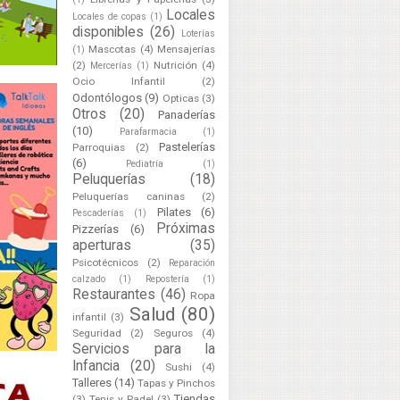
Locales
Locales de copas
(1)
disponibles
(26)
Loterías
Mascotas
(4)
Mensajerías
(1)
(2)
Nutrición
(4)
Mercerías
(1)
Ocio Infantil
(2)
Odontólogos
(9)
Opticas
(3)
Otros
(20)
Panaderías
(10)
Parafarmacia
(1)
Pastelerías
Parroquias
(2)
(6)
Pediatría
(1)
Peluquerías
(18)
Peluquerías caninas
(2)
Pilates
(6)
Pescaderías
(1)
Próximas
Pizzerías
(6)
aperturas
(35)
Psicotécnicos
(2)
Reparación
calzado
(1)
Repostería
(1)
Restaurantes
(46)
Ropa
Salud
(80)
infantil
(3)
Seguridad
(2)
Seguros
(4)
Servicios para la
Infancia
(20)
Sushi
(4)
Talleres
(14)
Tapas y Pinchos
Tiendas
(3)
Tenis y Padel
(3)