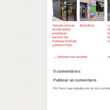
Cerrado el local
BichoBola
L
donde antes
i
prestaban
G
servicio las
f
fruterías Disfruits
L
y Efecto Fruta
← Entrada más reciente
I
0 comentarios:
Publicar un comentario
Por favor, sea respetuoso en sus comen