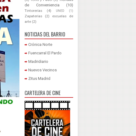
de Conveniencia
(10)
Tintorerías
(4)
UNED
(1)
Zapaterías
(2)
escuelas de
arte
(2)
NOTICIAS DEL BARRIO
Crónica Norte
Fuencarral El Pardo
Madridiario
Nuevos Vecinos
Zitus Madrid
CARTELERA DE CINE