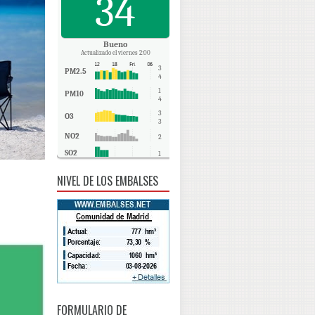
34
Bueno
Actualizado el viernes 2:00
3
PM2.5
4
1
PM10
4
3
O3
3
NO2
2
SO2
1
CO
0
NIVEL DE LOS EMBALSES
FORMULARIO DE