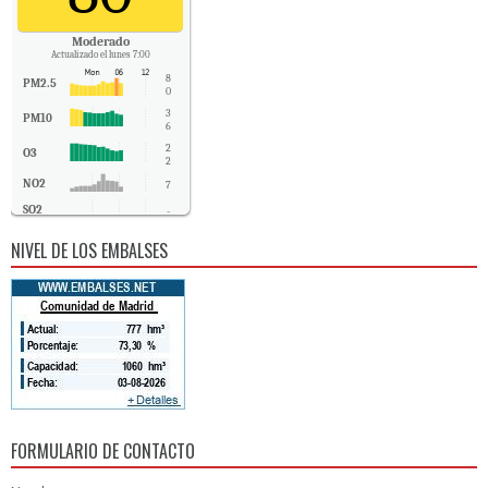
Moderado
Actualizado el lunes 7:00
8
PM2.5
0
3
PM10
6
2
O3
2
NO2
7
SO2
-
CO
0
NIVEL DE LOS EMBALSES
FORMULARIO DE CONTACTO