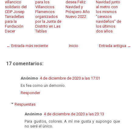
villancico
para los
desea Feliz
Navidad junto
solidario del
Villancicos
Navidad y
al metro con
CEIP Josep
Flamencos
Próspero Año
los mismos
Tarradellas
organizados
Nuevo 2022
"cerezos
para la
por la Junta de
navideños" de
Fundación
Distrito en Las
los últimos
Dacer
Tablas
dos años
← Entrada más reciente
Inicio
Entrada antigua →
17 comentarios:
Anónimo
4 de diciembre de 2020 a las 17:01
Es fea como un demonio.
Responder
Respuestas
Anónimo
4 de diciembre de 2020 a las 23:13
Para gustos, colores. A mí me gusta y supongo que
no seré el único.