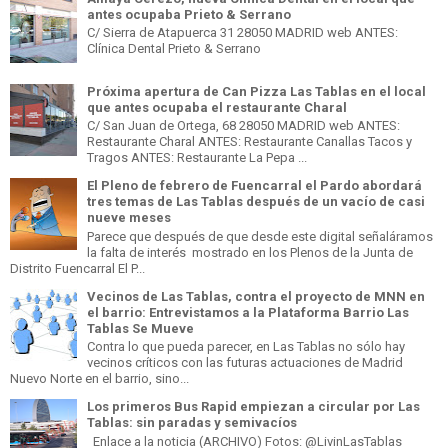
antes ocupaba Prieto & Serrano
C/ Sierra de Atapuerca 31 28050 MADRID web ANTES:
Clínica Dental Prieto & Serrano
Próxima apertura de Can Pizza Las Tablas en el local
que antes ocupaba el restaurante Charal
C/ San Juan de Ortega, 68 28050 MADRID web ANTES:
Restaurante Charal ANTES: Restaurante Canallas Tacos y
Tragos ANTES: Restaurante La Pepa ...
El Pleno de febrero de Fuencarral el Pardo abordará
tres temas de Las Tablas después de un vacío de casi
nueve meses
Parece que después de que desde este digital señaláramos
la falta de interés mostrado en los Plenos de la Junta de
Distrito Fuencarral El P...
Vecinos de Las Tablas, contra el proyecto de MNN en
el barrio: Entrevistamos a la Plataforma Barrio Las
Tablas Se Mueve
Contra lo que pueda parecer, en Las Tablas no sólo hay
vecinos críticos con las futuras actuaciones de Madrid
Nuevo Norte en el barrio, sino...
Los primeros Bus Rapid empiezan a circular por Las
Tablas: sin paradas y semivacíos
Enlace a la noticia (ARCHIVO) Fotos: @LivinLasTablas