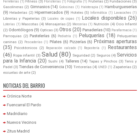
Fitness
(3)
Fruterías
(2)
Fundaciones
(3)
Ferreterías
(1)
Floristerías
(1)
Fotografía
(1)
Gimnasios
(14)
Hamburgueserías
Gasolineras
(2)
Golosinas
(1)
Haloterapia
(1)
(9)
Hipermercados
(9)
Heladerías
(2)
Hoteles
(5)
Informática
(1)
Lavacoches
(1)
Locales disponibles
(26)
Librerías y Papelerías
(3)
Locales de copas
(1)
Mascotas
(4)
Mensajerías
(2)
Nutrición
(4)
Ocio Infantil
Loterías
(1)
Mercerías
(1)
Otros
(20)
Odontólogos
(9)
Panaderías
(10)
(2)
Opticas
(3)
Parafarmacia
(1)
Peluquerías
(18)
Pastelerías
(6)
Parroquias
(2)
Peluquerías
Pediatría
(1)
Próximas aperturas
Pilates
(6)
Pizzerías
(6)
caninas
(2)
Pescaderías
(1)
(35)
Restaurantes
Psicotécnicos
(2)
Reparación calzado
(1)
Repostería
(1)
Salud
(80)
(46)
Servicios
Ropa infantil
(3)
Seguridad
(2)
Seguros
(4)
para la Infancia
(20)
Talleres
(14)
Sushi
(4)
Tapas y Pinchos
(3)
Tenis y
Tiendas de Conveniencia
(10)
Padel
(3)
Tintorerías
(4)
Zapaterías
(2)
UNED
(1)
escuelas de arte
(2)
NOTICIAS DEL BARRIO
Crónica Norte
Fuencarral El Pardo
Madridiario
Nuevos Vecinos
Zitus Madrid