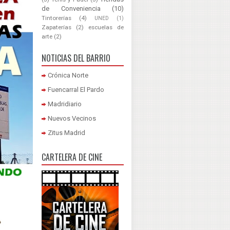
de Conveniencia
(10)
Tintorerías
(4)
UNED
(1)
Zapaterías
(2)
escuelas de
arte
(2)
NOTICIAS DEL BARRIO
Crónica Norte
Fuencarral El Pardo
Madridiario
Nuevos Vecinos
Zitus Madrid
CARTELERA DE CINE