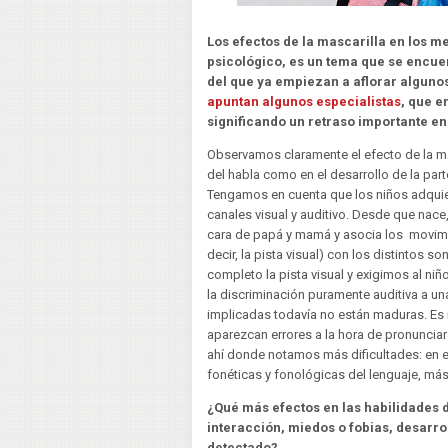
Los efectos de la mascarilla en los me
psicológico, es un tema que se encue
del que ya empiezan a aflorar algunos
apuntan algunos especialistas
, que e
significando un retraso importante en
Observamos claramente el efecto de la mas
del habla como en el desarrollo de la parte
Tengamos en cuenta que los niños adquier
canales visual y auditivo. Desde que nace,
cara de papá y mamá y asocia los movimi
decir, la pista visual) con los distintos 
completo la pista visual y exigimos al niñ
la discriminación puramente auditiva a un
implicadas todavía no están maduras. Es 
aparezcan errores a la hora de pronuncia
ahí donde notamos más dificultades: en el
fonéticas y fonológicas del lenguaje, más
¿Qué más efectos en las habilidades d
interacción, miedos o fobias, desarro
detectado?