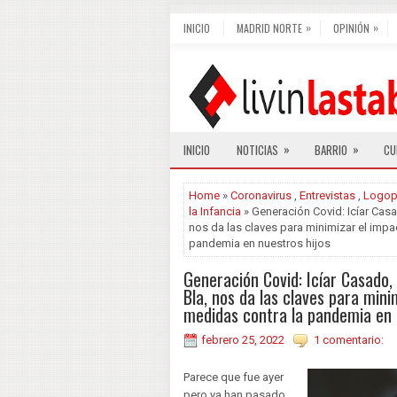
»
»
INICIO
MADRID NORTE
OPINIÓN
»
»
INICIO
NOTICIAS
BARRIO
CU
Home
»
Coronavirus
,
Entrevistas
,
Logope
la Infancia
» Generación Covid: Icíar Casa
nos da las claves para minimizar el impa
pandemia en nuestros hijos
Generación Covid: Icíar Casado,
Bla, nos da las claves para mini
medidas contra la pandemia en 
febrero 25, 2022
1 comentario:
Parece que fue ayer
pero ya han pasado