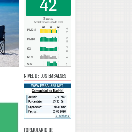
42
Bueno
Actualizado el sábado 11:00
4
PM2.5
2
2
PM10
8
3
O3
8
NO2
4
SO2
1
CO
0
NIVEL DE LOS EMBALSES
FORMULARIO DE