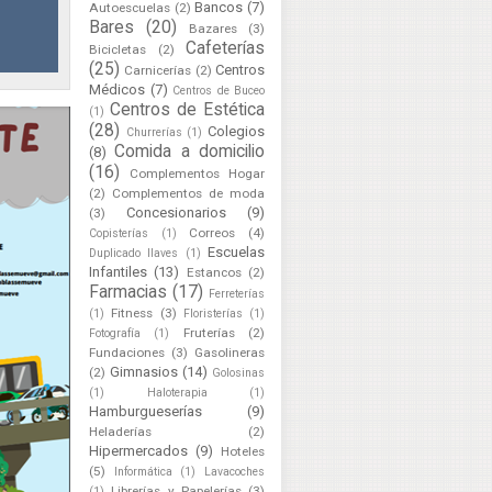
Bancos
(7)
Autoescuelas
(2)
Bares
(20)
Bazares
(3)
Cafeterías
Bicicletas
(2)
(25)
Centros
Carnicerías
(2)
Médicos
(7)
Centros de Buceo
Centros de Estética
(1)
(28)
Colegios
Churrerías
(1)
Comida a domicilio
(8)
(16)
Complementos Hogar
(2)
Complementos de moda
Concesionarios
(9)
(3)
Correos
(4)
Copisterías
(1)
Escuelas
Duplicado llaves
(1)
Infantiles
(13)
Estancos
(2)
Farmacias
(17)
Ferreterías
Fitness
(3)
(1)
Floristerías
(1)
Fruterías
(2)
Fotografía
(1)
Fundaciones
(3)
Gasolineras
Gimnasios
(14)
(2)
Golosinas
(1)
Haloterapia
(1)
Hamburgueserías
(9)
Heladerías
(2)
Hipermercados
(9)
Hoteles
(5)
Informática
(1)
Lavacoches
Librerías y Papelerías
(3)
(1)