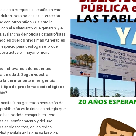
e a esta pregunta. El confinamiento
adultos, pero no es una interacción
e con otros niños. Si a esto le
con el aislamiento que generan, y el
avalancha de noticias catastrofistas
ado es que los niños más vulnerables
s espacio para desfogarse, o que
 desajustes en mayor o menor
 con chavales adolescentes,
ía de edad. Según vuestra
do la permanente emergencia
ué tipo de problemas psicológicos
áis?
 sanitaria ha generado sensación de
rohibición es la única estrategia que
no han podido encajar bien. Pero
s del confinamiento y del uso
los adolescentes, de las redes
dad paralela en la que se les dice