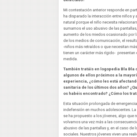
Mi contestación anterior responde en part
ha disparado la interacción entre niños y 
natural porque el niño necesita relacionars
sumamos el uso abusivo de las pantallas, 
aumento de los miedos ocasionado por la 
de los medios de comunicación, el result
-niños más retraídos o que necesitan má
tienen un carácter más rígido- presentan
medida.
También tratáis en logopedia Bla Bla
algunos de ellos próximos a la mayor
experiencia, ¿cómo les está afectan
sanitaria de los últimos dos años? ¿Q
os habéis encontrado? ¿Cómo los trat
Esta situación prolongada de emergencia
indefensión en muchos adolescentes. La p
se ha propuesto a los jóvenes, algo que 
volvamos una vez más a las consecuencia
abusivo de las pantallas y, en el caso de 
sociales. Nuestros jóvenes viven una reali