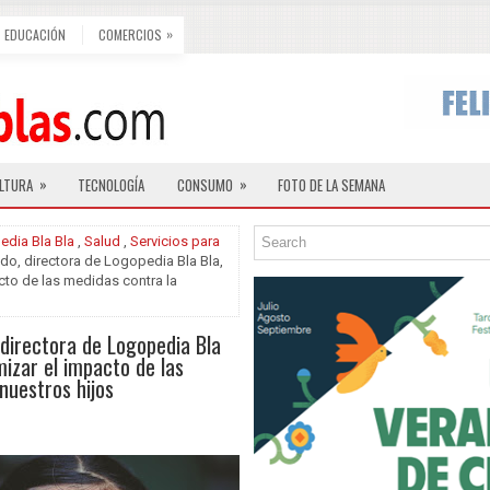
»
EDUCACIÓN
COMERCIOS
»
»
LTURA
TECNOLOGÍA
CONSUMO
FOTO DE LA SEMANA
dia Bla Bla
,
Salud
,
Servicios para
do, directora de Logopedia Bla Bla,
cto de las medidas contra la
 directora de Logopedia Bla
mizar el impacto de las
nuestros hijos