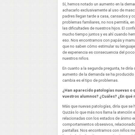
Sí, hemos notado un aumento en la dema
achacarlo exclusivamente al uso de mascari
padres llegan tarde a casa, cansados y 
problemas familiares, no nos permitía, e
las dificultades de nuestros hijos. El co
mucho tiempo juntos y es ahí cuando hemo
eso. Nos encontramos con papás y mamás
que no saben cómo estimular su lenguaje 
de experiencia es consecuencia del po
nuestros niños.
En cuanto a la segunda pregunta, te diría
aumento de la demanda se ha producido 
cambia es el tipo de problemas.
¿Han aparecido patologías nuevas o q
vuestros alumnos? ¿Cuáles? ¿En qué
Más que nuevas patologías, diría que se 
Quizás lo que más nos llama la atención
relacionadas con los estados de ánimo en
comportamientos obsesivos, relacionado
pantallas. Nos encontramos con niños m