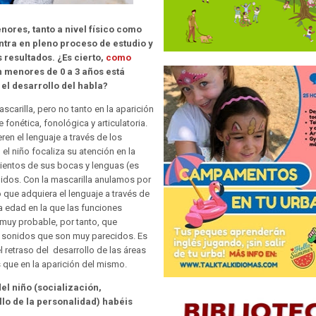
nores, tanto a nivel físico como
ntra en pleno proceso de estudio y
 resultados. ¿Es cierto,
como
n menores de 0 a 3 años está
 el desarrollo del habla?
carilla, pero no tanto en la aparición
 fonética, fonológica y articulatoria.
en el lenguaje a través de los
 el niño focaliza su atención en la
entos de sus bocas y lenguas (es
sonidos. Con la mascarilla anulamos por
o que adquiera el lenguaje a través de
a edad en la que las funciones
muy probable, por tanto, que
r sonidos que son muy parecidos. Es
 retraso del desarrollo de las áreas
 que en la aparición del mismo.
el niño (socialización,
llo de la personalidad) habéis