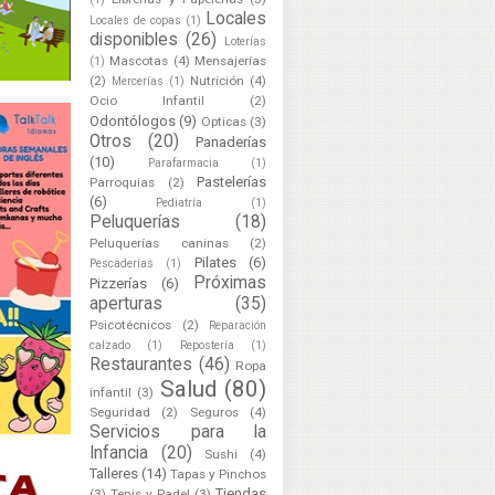
Locales
Locales de copas
(1)
disponibles
(26)
Loterías
Mascotas
(4)
Mensajerías
(1)
(2)
Nutrición
(4)
Mercerías
(1)
Ocio Infantil
(2)
Odontólogos
(9)
Opticas
(3)
Otros
(20)
Panaderías
(10)
Parafarmacia
(1)
Pastelerías
Parroquias
(2)
(6)
Pediatría
(1)
Peluquerías
(18)
Peluquerías caninas
(2)
Pilates
(6)
Pescaderías
(1)
Próximas
Pizzerías
(6)
aperturas
(35)
Psicotécnicos
(2)
Reparación
calzado
(1)
Repostería
(1)
Restaurantes
(46)
Ropa
Salud
(80)
infantil
(3)
Seguridad
(2)
Seguros
(4)
Servicios para la
Infancia
(20)
Sushi
(4)
Talleres
(14)
Tapas y Pinchos
Tiendas
(3)
Tenis y Padel
(3)