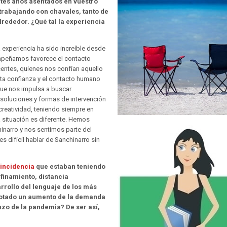
ntes años asentados en vuestro
 trabajando con chavales, tanto de
rededor. ¿Qué tal la experiencia
 experiencia ha sido increíble desde
sempeñamos favorece el contacto
centes, quienes nos confían aquello
ta confianza y el contacto humano
ue nos impulsa a buscar
 soluciones y formas de intervención
 creatividad, teniendo siempre en
a situación es diferente. Hemos
inarro y nos sentimos parte del
es difícil hablar de Sanchinarro sin
 incidencia
que estaban teniendo
finamiento, distancia
arrollo del lenguaje de los más
notado un aumento de la demanda
nzo de la pandemia? De ser así,