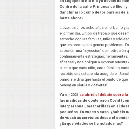
En Logopedia Bla Bla ya lleváis basta
Centro de la calle Princesa de Éboli y
Sanchinarro como de los barrios de al
hasta ahora?
Llevamos unos ocho años en el barrio y la
el primer día. El tipo de trabajo que de
estrecho con las familias, niños y adoles
que les preocupa o genera problemas. Es
suponen una "inyección" de motivación q
continuamente estrategias, herramientas,
eficaces y nos obligan a exprimir nuestra
cuenta que cada niño, cada familia y cad
recibido una estupenda acogida en Sanch
barrio. ¡Te diría que hasta el punto de que 
pensar en BlaBla y viceversa!
Ya en 2021
se abrió el debate sobre la
las medidas de contención Covid (con
interpersonal, mascarillas) en el des
pequeños. En vuestro caso, ¿habéis 
de vuestros servicios desde el comie
¿En qué edades se ha notado más?