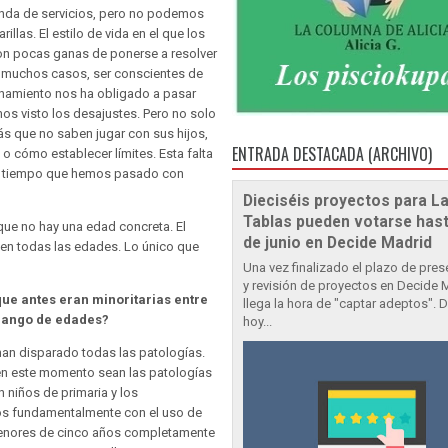
nda de servicios, pero no podemos
llas. El estilo de vida en el que los
con pocas ganas de ponerse a resolver
n muchos casos, ser conscientes de
nfinamiento nos ha obligado a pasar
s visto los desajustes. Pero no solo
 que no saben jugar con sus hijos,
ENTRADA DESTACADA (ARCHIVO)
o cómo establecer límites. Esta falta
co tiempo que hemos pasado con
Dieciséis proyectos para L
Tablas pueden votarse hast
 que no hay una edad concreta. El
de junio en Decide Madrid
en todas las edades. Lo único que
Una vez finalizado el plazo de pre
y revisión de proyectos en Decide 
ue antes eran minoritarias entre
llega la hora de "captar adeptos". 
 rango de edades?
hoy...
han disparado todas las patologías.
 en este momento sean las patologías
 niños de primaria y los
s fundamentalmente con el uso de
enores de cinco años completamente