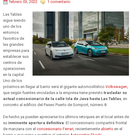
febrero 03, 2022
1 comentario:
Las Tablas
sigue siendo
uno de los
entornos
favoritos de
las grandes
empresas para
establecer sus
centros de
operaciones
en la capital.
Uno de los
próximos en llegar al barrio será el gigante automovilístico
Volkswagen
,
que según fuentes vinculadas a la empresa tiene previsto
trasladar su
actual concesionario de la calle Isla de Java hasta Las Tablas
, en
concreto al edificio del Paseo Puerto de Somport, número 8.
De hecho ya pueden apreciarse los últimos retoques en el local antes de
su
inminente apertura definitiva
. El concesionario compartirá frontal
de manzana con el
concesionario Ferrari
, recientemente
abierto
en el
barrio y que viene a sustituir al anterior
Autocenter Skoda
.