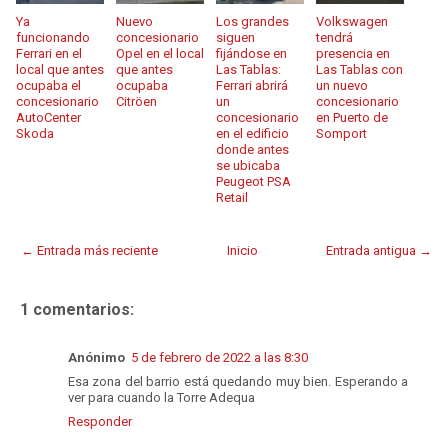
Ya
Nuevo
Los grandes
Volkswagen
funcionando
concesionario
siguen
tendrá
Ferrari en el
Opel en el local
fijándose en
presencia en
local que antes
que antes
Las Tablas:
Las Tablas con
ocupaba el
ocupaba
Ferrari abrirá
un nuevo
concesionario
Citröen
un
concesionario
AutoCenter
concesionario
en Puerto de
Skoda
en el edificio
Somport
donde antes
se ubicaba
Peugeot PSA
Retail
← Entrada más reciente
Inicio
Entrada antigua →
1 comentarios:
Anónimo
5 de febrero de 2022 a las 8:30
Esa zona del barrio está quedando muy bien. Esperando a
ver para cuando la Torre Adequa
Responder