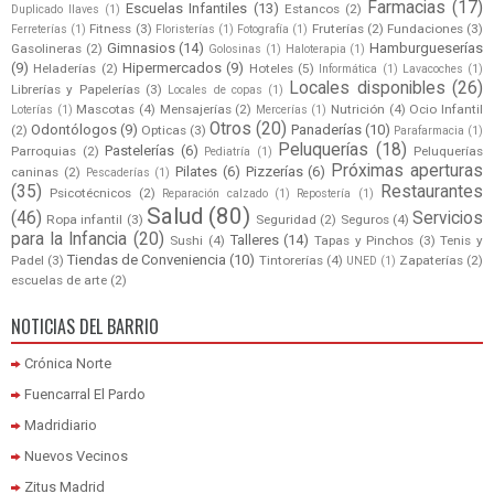
Farmacias
(17)
Escuelas Infantiles
(13)
Estancos
(2)
Duplicado llaves
(1)
Fitness
(3)
Fruterías
(2)
Fundaciones
(3)
Ferreterías
(1)
Floristerías
(1)
Fotografía
(1)
Gimnasios
(14)
Hamburgueserías
Gasolineras
(2)
Golosinas
(1)
Haloterapia
(1)
(9)
Hipermercados
(9)
Heladerías
(2)
Hoteles
(5)
Informática
(1)
Lavacoches
(1)
Locales disponibles
(26)
Librerías y Papelerías
(3)
Locales de copas
(1)
Mascotas
(4)
Mensajerías
(2)
Nutrición
(4)
Ocio Infantil
Loterías
(1)
Mercerías
(1)
Otros
(20)
Odontólogos
(9)
Panaderías
(10)
(2)
Opticas
(3)
Parafarmacia
(1)
Peluquerías
(18)
Pastelerías
(6)
Parroquias
(2)
Peluquerías
Pediatría
(1)
Próximas aperturas
Pilates
(6)
Pizzerías
(6)
caninas
(2)
Pescaderías
(1)
(35)
Restaurantes
Psicotécnicos
(2)
Reparación calzado
(1)
Repostería
(1)
Salud
(80)
(46)
Servicios
Ropa infantil
(3)
Seguridad
(2)
Seguros
(4)
para la Infancia
(20)
Talleres
(14)
Sushi
(4)
Tapas y Pinchos
(3)
Tenis y
Tiendas de Conveniencia
(10)
Padel
(3)
Tintorerías
(4)
Zapaterías
(2)
UNED
(1)
escuelas de arte
(2)
NOTICIAS DEL BARRIO
Crónica Norte
Fuencarral El Pardo
Madridiario
Nuevos Vecinos
Zitus Madrid