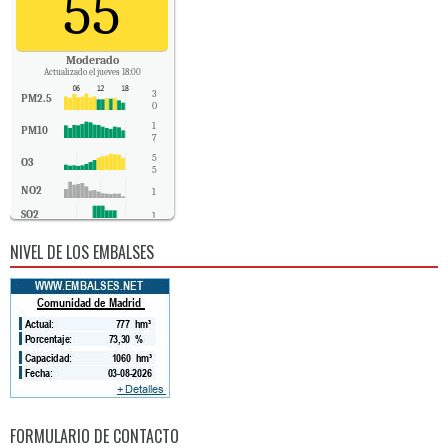
55
Moderado
Actualizado el jueves 18:00
3
PM2.5
0
1
PM10
7
5
O3
5
NO2
1
SO2
1
CO
-
NIVEL DE LOS EMBALSES
FORMULARIO DE CONTACTO