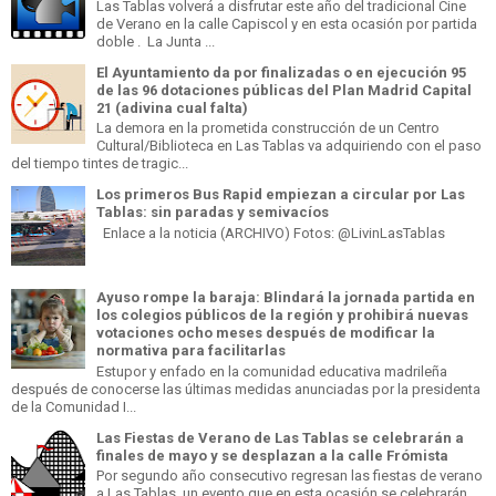
Las Tablas volverá a disfrutar este año del tradicional Cine
de Verano en la calle Capiscol y en esta ocasión por partida
doble . La Junta ...
El Ayuntamiento da por finalizadas o en ejecución 95
de las 96 dotaciones públicas del Plan Madrid Capital
21 (adivina cual falta)
La demora en la prometida construcción de un Centro
Cultural/Biblioteca en Las Tablas va adquiriendo con el paso
del tiempo tintes de tragic...
Los primeros Bus Rapid empiezan a circular por Las
Tablas: sin paradas y semivacíos
Enlace a la noticia (ARCHIVO) Fotos: @LivinLasTablas
Ayuso rompe la baraja: Blindará la jornada partida en
los colegios públicos de la región y prohibirá nuevas
votaciones ocho meses después de modificar la
normativa para facilitarlas
Estupor y enfado en la comunidad educativa madrileña
después de conocerse las últimas medidas anunciadas por la presidenta
de la Comunidad I...
Las Fiestas de Verano de Las Tablas se celebrarán a
finales de mayo y se desplazan a la calle Frómista
Por segundo año consecutivo regresan las fiestas de verano
a Las Tablas, un evento que en esta ocasión se celebrarán