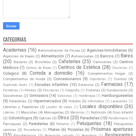
CATEGORIAS
Academias
(16)
Agencias Inmobiliarias
(6)
Administración de Fincas
(2)
Bares
Alimentación
(7)
Bancos
(7)
Agencias de Viajes
(2)
Autoescuelas
(2)
(20)
Cafeterías
(25)
Centros
Bazares
(3)
Bicicletas
(2)
Carnicerías
(2)
Centros de Estética
(28)
Médicos
(7)
Centros de Buceo
(1)
Churrerías
(1)
Comida a domicilio
(16)
Colegios
(8)
Complementos Hogar
(2)
Concesionarios
(9)
Complementos de moda
(3)
Correos
(4)
Copisterías
(1)
Farmacias
(17)
Escuelas Infantiles
(13)
Estancos
(2)
Duplicado llaves
(1)
Fitness
(3)
Fruterías
(2)
Fundaciones
(3)
Ferreterías
(1)
Floristerías
(1)
Fotografía
(1)
Gimnasios
(14)
Hamburgueserías
Gasolineras
(2)
Golosinas
(1)
Haloterapia
(1)
(9)
Hipermercados
(9)
Heladerías
(2)
Hoteles
(5)
Informática
(1)
Lavacoches
(1)
Locales disponibles
(26)
Librerías y Papelerías
(3)
Locales de copas
(1)
Mascotas
(4)
Mensajerías
(2)
Nutrición
(4)
Ocio Infantil
Loterías
(1)
Mercerías
(1)
Otros
(20)
Odontólogos
(9)
Panaderías
(10)
(2)
Opticas
(3)
Parafarmacia
(1)
Peluquerías
(18)
Pastelerías
(6)
Parroquias
(2)
Peluquerías
Pediatría
(1)
Próximas aperturas
Pilates
(6)
Pizzerías
(6)
caninas
(2)
Pescaderías
(1)
(35)
Restaurantes
Psicotécnicos
(2)
Reparación calzado
(1)
Repostería
(1)