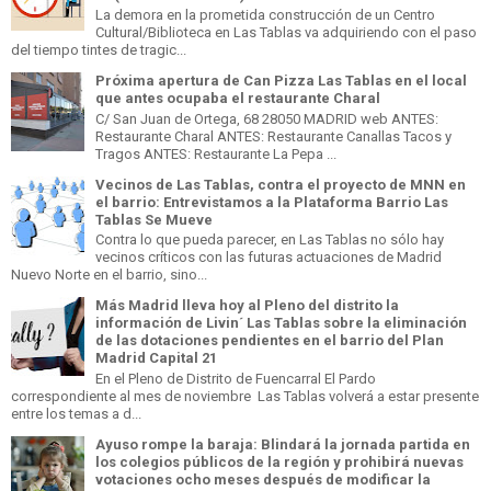
La demora en la prometida construcción de un Centro
Cultural/Biblioteca en Las Tablas va adquiriendo con el paso
del tiempo tintes de tragic...
Próxima apertura de Can Pizza Las Tablas en el local
que antes ocupaba el restaurante Charal
C/ San Juan de Ortega, 68 28050 MADRID web ANTES:
Restaurante Charal ANTES: Restaurante Canallas Tacos y
Tragos ANTES: Restaurante La Pepa ...
Vecinos de Las Tablas, contra el proyecto de MNN en
el barrio: Entrevistamos a la Plataforma Barrio Las
Tablas Se Mueve
Contra lo que pueda parecer, en Las Tablas no sólo hay
vecinos críticos con las futuras actuaciones de Madrid
Nuevo Norte en el barrio, sino...
Más Madrid lleva hoy al Pleno del distrito la
información de Livin´ Las Tablas sobre la eliminación
de las dotaciones pendientes en el barrio del Plan
Madrid Capital 21
En el Pleno de Distrito de Fuencarral El Pardo
correspondiente al mes de noviembre Las Tablas volverá a estar presente
entre los temas a d...
Ayuso rompe la baraja: Blindará la jornada partida en
los colegios públicos de la región y prohibirá nuevas
votaciones ocho meses después de modificar la