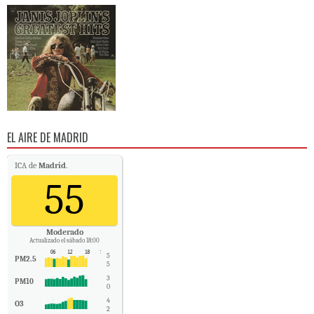
EL AIRE DE MADRID
ICA de
Madrid
.
55
Moderado
Actualizado el sábado 18:00
5
PM2.5
5
3
PM10
0
4
O3
2