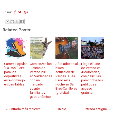
Share:
Related Posts:
Carrera Popular
Comienzan las
Sólo adictos al
Llega el Cine
"La Rosi", cita
Fiestas de
blues:
de Verano en
para los
Verano 2019
actuación de
Alcobendas,
deportistas
en Valdebebas
Vargas Blues
con películas
este domingo
con un
Band esta
para todos los
en Las Tablas
marcado
noche en San
públicos y
acento
Blas-Canillejas
acceso
familiar... y
(gratuita)
gratuito
gastronómico
← Entrada más reciente
Inicio
Entrada antigua →