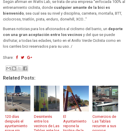
Según afirman en Watts Lab, se trata de una empresa "enfocada 100% al
entrenamiento ciclista, donde
cualquier amante de la bici es
bienvenido
, sea cual sea su nivel y disciplina, carretera, montaña, BTT,
ciclocross, triatlón, pista, enduro, donwhill, XCO..."
Buenas noticias para los aficionados al ciclismo del barrio, un
deporte
con una gran aceptación entre los vecinos
y del que se puede
disfrutar, a todas las edades, tanto en el Anillo Verde Ciclista como en
los carriles bici reservados para su uso. /
Share:
Related Posts:
120 días
Desinterés
El
Comercios de
después el
entre los
Ayuntamiento
Las Tablas
ayuntamiento
vecinos de Las
repone la
recurren a sus
sigue sin
Tablas ante los
tirolina de la
propios