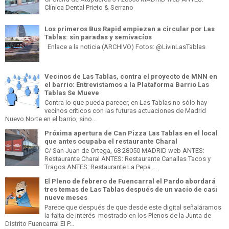
Clínica Dental Prieto & Serrano
Los primeros Bus Rapid empiezan a circular por Las
Tablas: sin paradas y semivacíos
Enlace a la noticia (ARCHIVO) Fotos: @LivinLasTablas
Vecinos de Las Tablas, contra el proyecto de MNN en
el barrio: Entrevistamos a la Plataforma Barrio Las
Tablas Se Mueve
Contra lo que pueda parecer, en Las Tablas no sólo hay
vecinos críticos con las futuras actuaciones de Madrid
Nuevo Norte en el barrio, sino...
Próxima apertura de Can Pizza Las Tablas en el local
que antes ocupaba el restaurante Charal
C/ San Juan de Ortega, 68 28050 MADRID web ANTES:
Restaurante Charal ANTES: Restaurante Canallas Tacos y
Tragos ANTES: Restaurante La Pepa ...
El Pleno de febrero de Fuencarral el Pardo abordará
tres temas de Las Tablas después de un vacío de casi
nueve meses
Parece que después de que desde este digital señaláramos
la falta de interés mostrado en los Plenos de la Junta de
Distrito Fuencarral El P...