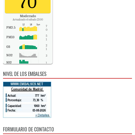
70
Moderado
Actualizado el sábado 23:00
7
PM2.5
0
5
PM10
1
2
O3
1
NO2
3
SO2
1
CO
0
NIVEL DE LOS EMBALSES
FORMULARIO DE CONTACTO