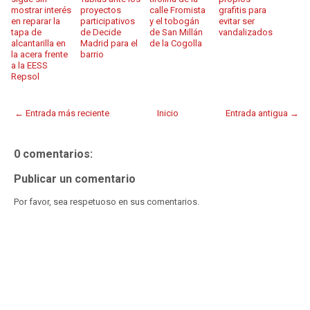
mostrar interés
proyectos
calle Fromista
grafitis para
en reparar la
participativos
y el tobogán
evitar ser
tapa de
de Decide
de San Millán
vandalizados
alcantarilla en
Madrid para el
de la Cogolla
la acera frente
barrio
a la EESS
Repsol
← Entrada más reciente
Inicio
Entrada antigua →
0 comentarios:
Publicar un comentario
Por favor, sea respetuoso en sus comentarios.