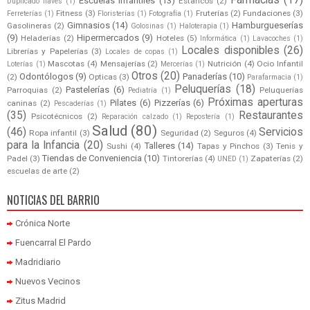
Farmacias
(17)
Escuelas Infantiles
(13)
Estancos
(2)
Duplicado llaves
(1)
Fitness
(3)
Fruterías
(2)
Fundaciones
(3)
Ferreterías
(1)
Floristerías
(1)
Fotografía
(1)
Gimnasios
(14)
Hamburgueserías
Gasolineras
(2)
Golosinas
(1)
Haloterapia
(1)
(9)
Hipermercados
(9)
Heladerías
(2)
Hoteles
(5)
Informática
(1)
Lavacoches
(1)
Locales disponibles
(26)
Librerías y Papelerías
(3)
Locales de copas
(1)
Mascotas
(4)
Mensajerías
(2)
Nutrición
(4)
Ocio Infantil
Loterías
(1)
Mercerías
(1)
Otros
(20)
Odontólogos
(9)
Panaderías
(10)
(2)
Opticas
(3)
Parafarmacia
(1)
Peluquerías
(18)
Pastelerías
(6)
Parroquias
(2)
Peluquerías
Pediatría
(1)
Próximas aperturas
Pilates
(6)
Pizzerías
(6)
caninas
(2)
Pescaderías
(1)
(35)
Restaurantes
Psicotécnicos
(2)
Reparación calzado
(1)
Repostería
(1)
Salud
(80)
(46)
Servicios
Ropa infantil
(3)
Seguridad
(2)
Seguros
(4)
para la Infancia
(20)
Talleres
(14)
Sushi
(4)
Tapas y Pinchos
(3)
Tenis y
Tiendas de Conveniencia
(10)
Padel
(3)
Tintorerías
(4)
Zapaterías
(2)
UNED
(1)
escuelas de arte
(2)
NOTICIAS DEL BARRIO
Crónica Norte
Fuencarral El Pardo
Madridiario
Nuevos Vecinos
Zitus Madrid