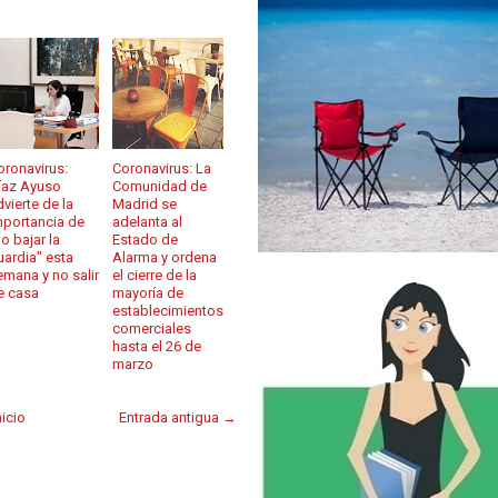
oronavirus:
Coronavirus: La
íaz Ayuso
Comunidad de
vierte de la
Madrid se
mportancia de
adelanta al
o bajar la
Estado de
uardia" esta
Alarma y ordena
emana y no salir
el cierre de la
e casa
mayoría de
establecimientos
comerciales
hasta el 26 de
marzo
nicio
Entrada antigua →