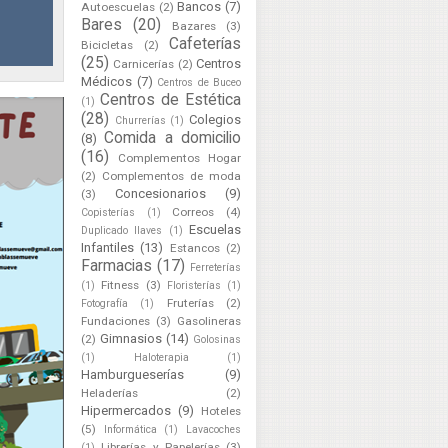
Bancos
(7)
Autoescuelas
(2)
Bares
(20)
Bazares
(3)
Cafeterías
Bicicletas
(2)
(25)
Centros
Carnicerías
(2)
Médicos
(7)
Centros de Buceo
Centros de Estética
(1)
(28)
Colegios
Churrerías
(1)
Comida a domicilio
(8)
(16)
Complementos Hogar
(2)
Complementos de moda
Concesionarios
(9)
(3)
Correos
(4)
Copisterías
(1)
Escuelas
Duplicado llaves
(1)
Infantiles
(13)
Estancos
(2)
Farmacias
(17)
Ferreterías
Fitness
(3)
(1)
Floristerías
(1)
Fruterías
(2)
Fotografía
(1)
Fundaciones
(3)
Gasolineras
Gimnasios
(14)
(2)
Golosinas
(1)
Haloterapia
(1)
Hamburgueserías
(9)
Heladerías
(2)
Hipermercados
(9)
Hoteles
(5)
Informática
(1)
Lavacoches
Librerías y Papelerías
(3)
(1)