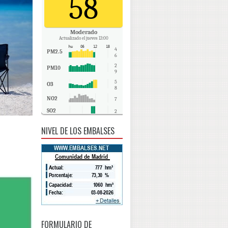
58
Moderado
Actualizado el jueves 13:00
4
PM2.5
6
2
PM10
9
5
O3
8
NO2
7
SO2
2
CO
-
NIVEL DE LOS EMBALSES
FORMULARIO DE