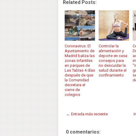
Related Posts:
Coronavirus: El
Controlar la
C
Ayuntamiento de
alimentación y
D
Madrid baliza las
deporte en casa:
ad
zonas infantiles
consejos para
i
en parques de
no descuidar la
"n
Las Tablas 4 días
salud durante el
g
después de que
confinamiento
s
la Comunidad
d
decretara el
cierre de
colegios
← Entrada más reciente
I
0 comentarios: