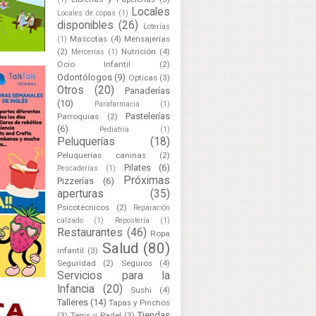
Locales
Locales de copas
(1)
disponibles
(26)
Loterías
Mascotas
(4)
Mensajerías
(1)
(2)
Nutrición
(4)
Mercerías
(1)
Ocio Infantil
(2)
Odontólogos
(9)
Opticas
(3)
Otros
(20)
Panaderías
(10)
Parafarmacia
(1)
Pastelerías
Parroquias
(2)
(6)
Pediatría
(1)
Peluquerías
(18)
Peluquerías caninas
(2)
Pilates
(6)
Pescaderías
(1)
Próximas
Pizzerías
(6)
aperturas
(35)
Psicotécnicos
(2)
Reparación
calzado
(1)
Repostería
(1)
Restaurantes
(46)
Ropa
Salud
(80)
infantil
(3)
Seguridad
(2)
Seguros
(4)
Servicios para la
Infancia
(20)
Sushi
(4)
Talleres
(14)
Tapas y Pinchos
Tiendas
(3)
Tenis y Padel
(3)