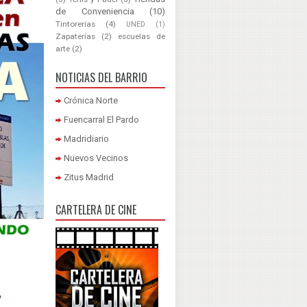
de Conveniencia
(10)
Tintorerías
(4)
UNED
(1)
Zapaterías
(2)
escuelas de
arte
(2)
NOTICIAS DEL BARRIO
Crónica Norte
Fuencarral El Pardo
Madridiario
Nuevos Vecinos
Zitus Madrid
CARTELERA DE CINE