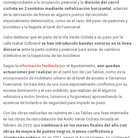
correspondiente a la circulación peatonal y la
división del carril
ciclista en 2 sentidos mediante señalización horizontal
, además
de la renovación de firmes en algunos puntos del recorrido
especialmente deteriorados, como es el caso del paso de peatones y
bicicletas a la llegada al túnel de Fuencarral.
Cabe destacar que en parte de la Vía Verde Ciclista a su paso por la
calle Isabel Colbrand
se han introducido bandas sonoras en la línea
divisoria
entre la parte ciclista y peatonal para avisar de cambios
indebidos en la trayectoria de las bicicletas.
Según la
información facilitada
por el Ayuntamiento,
aún quedan
actuaciones por realizar
en el carril bici de Las Tablas, como es la
incorporación de mobiliario urbano en el túnel de acceso a Cercanías
Fuencarral. Se trata ésta de una zona especialmente conflictiva por su
escasa iluminación y el uso indebido que realizan de él algunos
vehículos a motor (motos, turismos y furgonetas) aprovechando la
ausencia de bolardos de seguridad para impedir su paso.
Con las obras realizadas se culmina en Las Tablas una fase intermedia
en las obras de remodelación del Anillo Verde Ciclista iniciada en
febrero de 2019, que
continuará en los meses finales del año con
obras de mejora de puntos negros, tramos conflictivos y
alumbrado público
. Ya en 2021, según el Ayuntamiento, se continuará