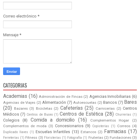
Correo electrónico
*
Mensaje
*
CATEGORIAS
Academias
(16)
Agencias Inmobiliarias
(6)
Administración de Fincas
(2)
Bares
Alimentación
(7)
Bancos
(7)
Agencias de Viajes
(2)
Autoescuelas
(2)
(20)
Cafeterías
(25)
Centros
Bazares
(3)
Bicicletas
(2)
Carnicerías
(2)
Centros de Estética
(28)
Médicos
(7)
Centros de Buceo
(1)
Churrerías
(1)
Comida a domicilio
(16)
Colegios
(8)
Complementos Hogar
(2)
Concesionarios
(9)
Complementos de moda
(3)
Correos
(4)
Copisterías
(1)
Farmacias
(17)
Escuelas Infantiles
(13)
Estancos
(2)
Duplicado llaves
(1)
Fitness
(3)
Fruterías
(2)
Fundaciones
(3)
Ferreterías
(1)
Floristerías
(1)
Fotografía
(1)