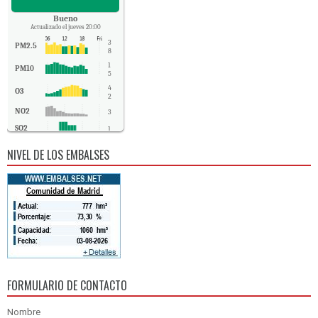
Bueno
Actualizado el jueves 20:00
3
PM2.5
8
1
PM10
5
4
O3
2
NO2
3
SO2
1
CO
-
NIVEL DE LOS EMBALSES
FORMULARIO DE CONTACTO
Nombre