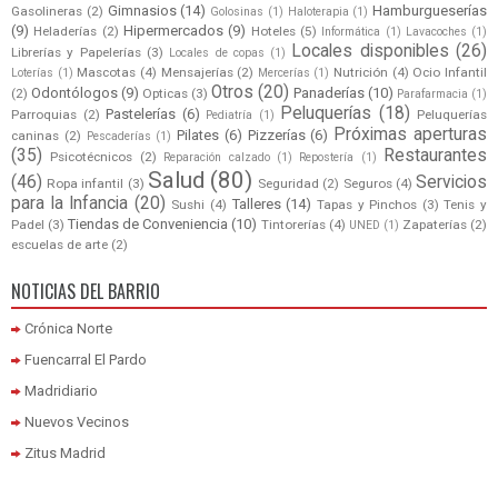
Gimnasios
(14)
Hamburgueserías
Gasolineras
(2)
Golosinas
(1)
Haloterapia
(1)
(9)
Hipermercados
(9)
Heladerías
(2)
Hoteles
(5)
Informática
(1)
Lavacoches
(1)
Locales disponibles
(26)
Librerías y Papelerías
(3)
Locales de copas
(1)
Mascotas
(4)
Mensajerías
(2)
Nutrición
(4)
Ocio Infantil
Loterías
(1)
Mercerías
(1)
Otros
(20)
Odontólogos
(9)
Panaderías
(10)
(2)
Opticas
(3)
Parafarmacia
(1)
Peluquerías
(18)
Pastelerías
(6)
Parroquias
(2)
Peluquerías
Pediatría
(1)
Próximas aperturas
Pilates
(6)
Pizzerías
(6)
caninas
(2)
Pescaderías
(1)
(35)
Restaurantes
Psicotécnicos
(2)
Reparación calzado
(1)
Repostería
(1)
Salud
(80)
(46)
Servicios
Ropa infantil
(3)
Seguridad
(2)
Seguros
(4)
para la Infancia
(20)
Talleres
(14)
Sushi
(4)
Tapas y Pinchos
(3)
Tenis y
Tiendas de Conveniencia
(10)
Padel
(3)
Tintorerías
(4)
Zapaterías
(2)
UNED
(1)
escuelas de arte
(2)
NOTICIAS DEL BARRIO
Crónica Norte
Fuencarral El Pardo
Madridiario
Nuevos Vecinos
Zitus Madrid