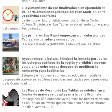
doble . La Junta ...
El Ayuntamiento da por finalizadas o en ejecución 95
de las 96 dotaciones públicas del Plan Madrid Capital
21 (adivina cual falta)
La demora en la prometida construcción de un Centro
Cultural/Biblioteca en Las Tablas va adquiriendo con el paso
del tiempo tintes de tragic...
Los primeros Bus Rapid empiezan a circular por Las
Tablas: sin paradas y semivacíos
Enlace a la noticia (ARCHIVO) Fotos: @LivinLasTablas
Ayuso rompe la baraja: Blindará la jornada partida en
los colegios públicos de la región y prohibirá nuevas
votaciones ocho meses después de modificar la
normativa para facilitarlas
Estupor y enfado en la comunidad educativa madrileña
después de conocerse las últimas medidas anunciadas por la presidenta
de la Comunidad I...
Las Fiestas de Verano de Las Tablas se celebrarán a
finales de mayo y se desplazan a la calle Frómista
Por segundo año consecutivo regresan las fiestas de verano
a Las Tablas, un evento que en esta ocasión se celebrarán
los días viernes 29, s...