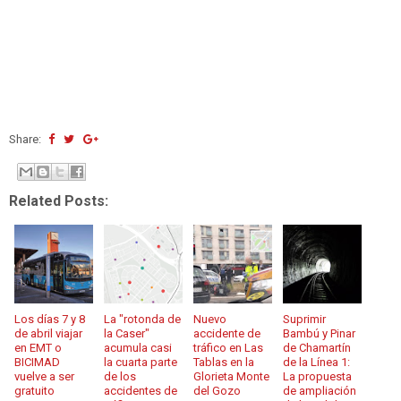
Share:
Related Posts:
Los días 7 y 8
La "rotonda de
Nuevo
Suprimir
de abril viajar
la Caser"
accidente de
Bambú y Pinar
en EMT o
acumula casi
tráfico en Las
de Chamartín
BICIMAD
la cuarta parte
Tablas en la
de la Línea 1:
vuelve a ser
de los
Glorieta Monte
La propuesta
gratuito
accidentes de
del Gozo
de ampliación