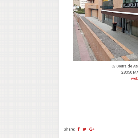
C/ Sierra de A
28050 M
we
Share: