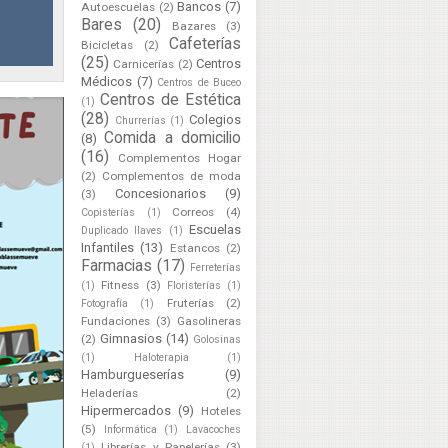
Bancos
(7)
Autoescuelas
(2)
Bares
(20)
Bazares
(3)
Cafeterías
Bicicletas
(2)
(25)
Centros
Carnicerías
(2)
Médicos
(7)
Centros de Buceo
Centros de Estética
(1)
(28)
Colegios
Churrerías
(1)
Comida a domicilio
(8)
(16)
Complementos Hogar
(2)
Complementos de moda
Concesionarios
(9)
(3)
Correos
(4)
Copisterías
(1)
Escuelas
Duplicado llaves
(1)
Infantiles
(13)
Estancos
(2)
Farmacias
(17)
Ferreterías
Fitness
(3)
(1)
Floristerías
(1)
Fruterías
(2)
Fotografía
(1)
Fundaciones
(3)
Gasolineras
Gimnasios
(14)
(2)
Golosinas
(1)
Haloterapia
(1)
Hamburgueserías
(9)
Heladerías
(2)
Hipermercados
(9)
Hoteles
(5)
Informática
(1)
Lavacoches
Librerías y Papelerías
(3)
(1)