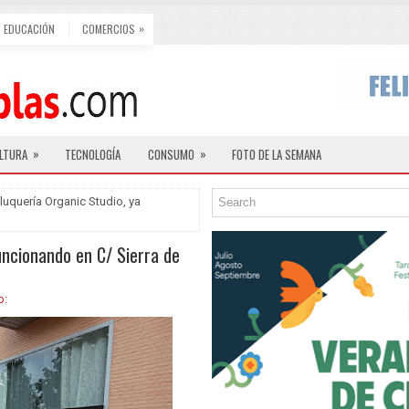
»
EDUCACIÓN
COMERCIOS
»
»
LTURA
TECNOLOGÍA
CONSUMO
FOTO DE LA SEMANA
luquería Organic Studio, ya
uncionando en C/ Sierra de
o: