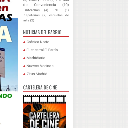
de Conveniencia
(10)
Tintorerías
(4)
UNED
(1)
Zapaterías
(2)
escuelas de
arte
(2)
NOTICIAS DEL BARRIO
Crónica Norte
Fuencarral El Pardo
Madridiario
Nuevos Vecinos
Zitus Madrid
CARTELERA DE CINE