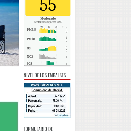
55
Moderado
Actualizado el jueves 18:00
3
PM2.5
0
1
PM10
7
5
O3
5
NO2
1
SO2
1
CO
-
NIVEL DE LOS EMBALSES
FORMULARIO DE