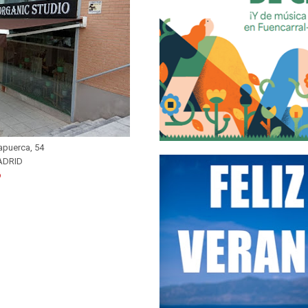
tapuerca, 54
ADRID
b