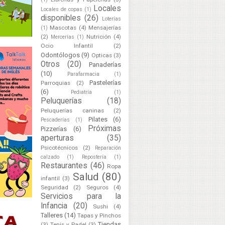
Locales
Locales de copas
(1)
disponibles
(26)
Loterías
Mascotas
(4)
Mensajerías
(1)
(2)
Nutrición
(4)
Mercerías
(1)
Ocio Infantil
(2)
Odontólogos
(9)
Opticas
(3)
Otros
(20)
Panaderías
(10)
Parafarmacia
(1)
Pastelerías
Parroquias
(2)
(6)
Pediatría
(1)
Peluquerías
(18)
Peluquerías caninas
(2)
Pilates
(6)
Pescaderías
(1)
Próximas
Pizzerías
(6)
aperturas
(35)
Psicotécnicos
(2)
Reparación
calzado
(1)
Repostería
(1)
Restaurantes
(46)
Ropa
Salud
(80)
infantil
(3)
Seguridad
(2)
Seguros
(4)
Servicios para la
Infancia
(20)
Sushi
(4)
Talleres
(14)
Tapas y Pinchos
Tiendas
(3)
Tenis y Padel
(3)