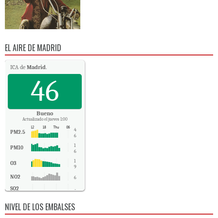
EL AIRE DE MADRID
ICA de
Madrid
.
46
Bueno
Actualizado el jueves 1:00
4
PM2.5
6
1
PM10
6
1
O3
9
NO2
6
SO2
-
CO
0
NIVEL DE LOS EMBALSES