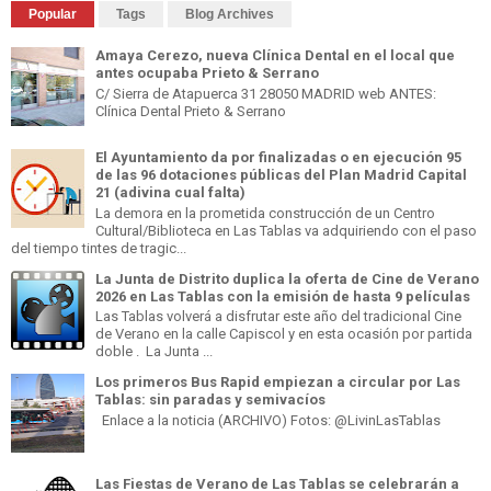
Popular
Tags
Blog Archives
Amaya Cerezo, nueva Clínica Dental en el local que
antes ocupaba Prieto & Serrano
C/ Sierra de Atapuerca 31 28050 MADRID web ANTES:
Clínica Dental Prieto & Serrano
El Ayuntamiento da por finalizadas o en ejecución 95
de las 96 dotaciones públicas del Plan Madrid Capital
21 (adivina cual falta)
La demora en la prometida construcción de un Centro
Cultural/Biblioteca en Las Tablas va adquiriendo con el paso
del tiempo tintes de tragic...
La Junta de Distrito duplica la oferta de Cine de Verano
2026 en Las Tablas con la emisión de hasta 9 películas
Las Tablas volverá a disfrutar este año del tradicional Cine
de Verano en la calle Capiscol y en esta ocasión por partida
doble . La Junta ...
Los primeros Bus Rapid empiezan a circular por Las
Tablas: sin paradas y semivacíos
Enlace a la noticia (ARCHIVO) Fotos: @LivinLasTablas
Las Fiestas de Verano de Las Tablas se celebrarán a