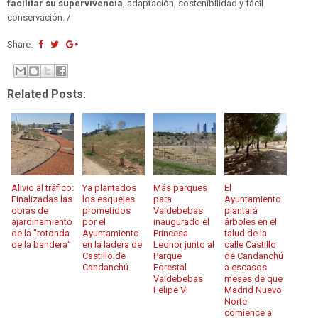
facilitar su supervivencia
, adaptación, sostenibilidad y fácil
conservación. /
Share:
Related Posts:
Alivio al tráfico:
Ya plantados
Más parques
El
Finalizadas las
los esquejes
para
Ayuntamiento
obras de
prometidos
Valdebebas:
plantará
ajardinamiento
por el
inaugurado el
árboles en el
de la "rotonda
Ayuntamiento
Princesa
talud de la
de la bandera"
en la ladera de
Leonor junto al
calle Castillo
Castillo de
Parque
de Candanchú
Candanchú
Forestal
a escasos
Valdebebas
meses de que
Felipe VI
Madrid Nuevo
Norte
comience a