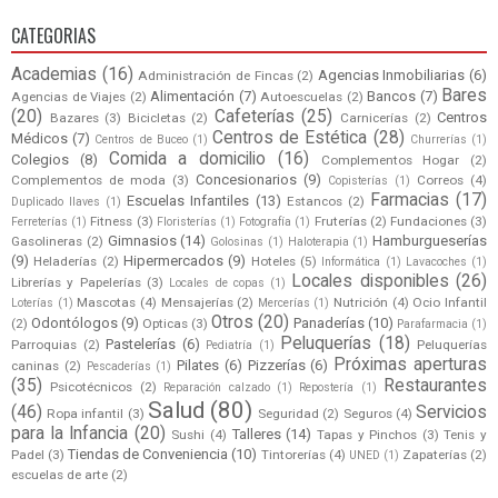
CATEGORIAS
Academias
(16)
Agencias Inmobiliarias
(6)
Administración de Fincas
(2)
Bares
Alimentación
(7)
Bancos
(7)
Agencias de Viajes
(2)
Autoescuelas
(2)
(20)
Cafeterías
(25)
Centros
Bazares
(3)
Bicicletas
(2)
Carnicerías
(2)
Centros de Estética
(28)
Médicos
(7)
Centros de Buceo
(1)
Churrerías
(1)
Comida a domicilio
(16)
Colegios
(8)
Complementos Hogar
(2)
Concesionarios
(9)
Complementos de moda
(3)
Correos
(4)
Copisterías
(1)
Farmacias
(17)
Escuelas Infantiles
(13)
Estancos
(2)
Duplicado llaves
(1)
Fitness
(3)
Fruterías
(2)
Fundaciones
(3)
Ferreterías
(1)
Floristerías
(1)
Fotografía
(1)
Gimnasios
(14)
Hamburgueserías
Gasolineras
(2)
Golosinas
(1)
Haloterapia
(1)
(9)
Hipermercados
(9)
Heladerías
(2)
Hoteles
(5)
Informática
(1)
Lavacoches
(1)
Locales disponibles
(26)
Librerías y Papelerías
(3)
Locales de copas
(1)
Mascotas
(4)
Mensajerías
(2)
Nutrición
(4)
Ocio Infantil
Loterías
(1)
Mercerías
(1)
Otros
(20)
Odontólogos
(9)
Panaderías
(10)
(2)
Opticas
(3)
Parafarmacia
(1)
Peluquerías
(18)
Pastelerías
(6)
Parroquias
(2)
Peluquerías
Pediatría
(1)
Próximas aperturas
Pilates
(6)
Pizzerías
(6)
caninas
(2)
Pescaderías
(1)
(35)
Restaurantes
Psicotécnicos
(2)
Reparación calzado
(1)
Repostería
(1)
Salud
(80)
(46)
Servicios
Ropa infantil
(3)
Seguridad
(2)
Seguros
(4)
para la Infancia
(20)
Talleres
(14)
Sushi
(4)
Tapas y Pinchos
(3)
Tenis y
Tiendas de Conveniencia
(10)
Padel
(3)
Tintorerías
(4)
Zapaterías
(2)
UNED
(1)
escuelas de arte
(2)