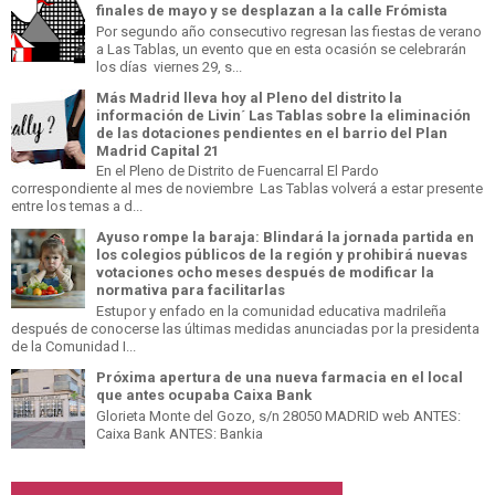
finales de mayo y se desplazan a la calle Frómista
Por segundo año consecutivo regresan las fiestas de verano
a Las Tablas, un evento que en esta ocasión se celebrarán
los días viernes 29, s...
Más Madrid lleva hoy al Pleno del distrito la
información de Livin´ Las Tablas sobre la eliminación
de las dotaciones pendientes en el barrio del Plan
Madrid Capital 21
En el Pleno de Distrito de Fuencarral El Pardo
correspondiente al mes de noviembre Las Tablas volverá a estar presente
entre los temas a d...
Ayuso rompe la baraja: Blindará la jornada partida en
los colegios públicos de la región y prohibirá nuevas
votaciones ocho meses después de modificar la
normativa para facilitarlas
Estupor y enfado en la comunidad educativa madrileña
después de conocerse las últimas medidas anunciadas por la presidenta
de la Comunidad I...
Próxima apertura de una nueva farmacia en el local
que antes ocupaba Caixa Bank
Glorieta Monte del Gozo, s/n 28050 MADRID web ANTES:
Caixa Bank ANTES: Bankia