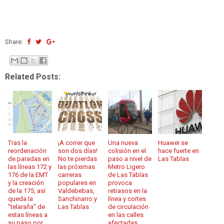
Share:
Related Posts:
Tras la
¡A correr que
Una nueva
Huawei se
reordenación
son dos días!
colisión en el
hace fuerte en
de paradas en
No te pierdas
paso a nivel de
Las Tablas
las líneas 172 y
las próximas
Metro Ligero
176 de la EMT
carreras
de Las Tablas
y la creación
populares en
provoca
de la 175, así
Valdebebas,
retrasos en la
queda la
Sanchinarro y
línea y cortes
"telaraña" de
Las Tablas
de circulación
estas líneas a
en las calles
su paso por
afectadas.