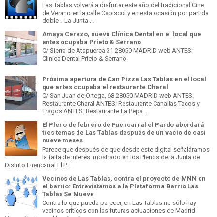
Las Tablas volverá a disfrutar este año del tradicional Cine
de Verano en la calle Capiscol y en esta ocasión por partida
doble . La Junta ...
Amaya Cerezo, nueva Clínica Dental en el local que
antes ocupaba Prieto & Serrano
C/ Sierra de Atapuerca 31 28050 MADRID web ANTES:
Clínica Dental Prieto & Serrano
Próxima apertura de Can Pizza Las Tablas en el local
que antes ocupaba el restaurante Charal
C/ San Juan de Ortega, 68 28050 MADRID web ANTES:
Restaurante Charal ANTES: Restaurante Canallas Tacos y
Tragos ANTES: Restaurante La Pepa ...
El Pleno de febrero de Fuencarral el Pardo abordará
tres temas de Las Tablas después de un vacío de casi
nueve meses
Parece que después de que desde este digital señaláramos
la falta de interés mostrado en los Plenos de la Junta de
Distrito Fuencarral El P...
Vecinos de Las Tablas, contra el proyecto de MNN en
el barrio: Entrevistamos a la Plataforma Barrio Las
Tablas Se Mueve
Contra lo que pueda parecer, en Las Tablas no sólo hay
vecinos críticos con las futuras actuaciones de Madrid