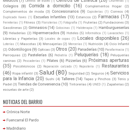
Centros de Estética
(28)
Médicos
(7)
Centros de Buceo
(1)
Churrerías
(1)
Comida a domicilio
(16)
Colegios
(8)
Complementos Hogar
(2)
Concesionarios
(9)
Complementos de moda
(3)
Correos
(4)
Copisterías
(1)
Farmacias
(17)
Escuelas Infantiles
(13)
Estancos
(2)
Duplicado llaves
(1)
Fitness
(3)
Fruterías
(2)
Fundaciones
(3)
Ferreterías
(1)
Floristerías
(1)
Fotografía
(1)
Gimnasios
(14)
Hamburgueserías
Gasolineras
(2)
Golosinas
(1)
Haloterapia
(1)
(9)
Hipermercados
(9)
Heladerías
(2)
Hoteles
(5)
Informática
(1)
Lavacoches
(1)
Locales disponibles
(26)
Librerías y Papelerías
(3)
Locales de copas
(1)
Mascotas
(4)
Mensajerías
(2)
Nutrición
(4)
Ocio Infantil
Loterías
(1)
Mercerías
(1)
Otros
(20)
Odontólogos
(9)
Panaderías
(10)
(2)
Opticas
(3)
Parafarmacia
(1)
Peluquerías
(18)
Pastelerías
(6)
Parroquias
(2)
Peluquerías
Pediatría
(1)
Próximas aperturas
Pilates
(6)
Pizzerías
(6)
caninas
(2)
Pescaderías
(1)
(35)
Restaurantes
Psicotécnicos
(2)
Reparación calzado
(1)
Repostería
(1)
Salud
(80)
(46)
Servicios
Ropa infantil
(3)
Seguridad
(2)
Seguros
(4)
para la Infancia
(20)
Talleres
(14)
Sushi
(4)
Tapas y Pinchos
(3)
Tenis y
Tiendas de Conveniencia
(10)
Padel
(3)
Tintorerías
(4)
Zapaterías
(2)
UNED
(1)
escuelas de arte
(2)
NOTICIAS DEL BARRIO
Crónica Norte
Fuencarral El Pardo
Madridiario