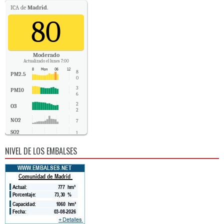
ICA de
Madrid
.
80
Moderado
Actualizado el lunes 7:00
8
PM2.5
0
3
PM10
6
2
O3
2
NO2
7
SO2
1
CO
0
NIVEL DE LOS EMBALSES