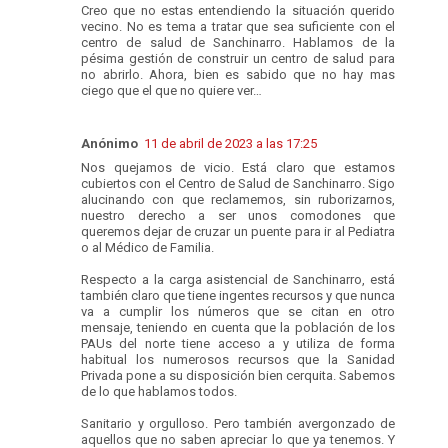
Creo que no estas entendiendo la situación querido
vecino. No es tema a tratar que sea suficiente con el
centro de salud de Sanchinarro. Hablamos de la
pésima gestión de construir un centro de salud para
no abrirlo. Ahora, bien es sabido que no hay mas
ciego que el que no quiere ver…
Anónimo
11 de abril de 2023 a las 17:25
Nos quejamos de vicio. Está claro que estamos
cubiertos con el Centro de Salud de Sanchinarro. Sigo
alucinando con que reclamemos, sin ruborizarnos,
nuestro derecho a ser unos comodones que
queremos dejar de cruzar un puente para ir al Pediatra
o al Médico de Familia.
Respecto a la carga asistencial de Sanchinarro, está
también claro que tiene ingentes recursos y que nunca
va a cumplir los números que se citan en otro
mensaje, teniendo en cuenta que la población de los
PAUs del norte tiene acceso a y utiliza de forma
habitual los numerosos recursos que la Sanidad
Privada pone a su disposición bien cerquita. Sabemos
de lo que hablamos todos.
Sanitario y orgulloso. Pero también avergonzado de
aquellos que no saben apreciar lo que ya tenemos. Y