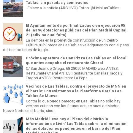
Tablas: sin paradas y semivacíos
Enlace a la noticia (ARCHIVO) Fotos: @LivinLasTablas
El Ayuntamiento da por finalizadas o en ejecución 95
de las 96 dotaciones públicas del Plan Madrid Capital
21 (adivina cual falta)
La demora en la prometida construcción de un Centro
Cultural/Biblioteca en Las Tablas va adquiriendo con el paso
del tiempo tintes de tragic...
Próxima apertura de Can Pizza Las Tablas en el local
que antes ocupaba el restaurante Charal
C/ San Juan de Ortega, 68 28050 MADRID web ANTES:
Restaurante Charal ANTES: Restaurante Canallas Tacos y
Tragos ANTES: Restaurante La Pepa ...
Vecinos de Las Tablas, contra el proyecto de MNN en
el barrio: Entrevistamos a la Plataforma Barrio Las
Tablas Se Mueve
Contra lo que pueda parecer, en Las Tablas no sólo hay
vecinos críticos con las futuras actuaciones de Madrid
Nuevo Norte en el barrio, sino...
Más Madrid lleva hoy al Pleno del distrito la
información de Livin´ Las Tablas sobre la eliminación
de las dotaciones pendientes en el barrio del Plan