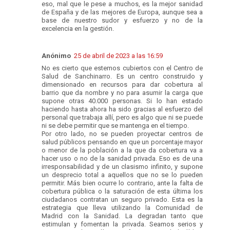
eso, mal que le pese a muchos, es la mejor sanidad
de España y de las mejores de Europa, aunque sea a
base de nuestro sudor y esfuerzo y no de la
excelencia en la gestión.
Anónimo
25 de abril de 2023 a las 16:59
No es cierto que estemos cubiertos con el Centro de
Salud de Sanchinarro. Es un centro construido y
dimensionado en recursos para dar cobertura al
barrio que da nombre y no para asumir la carga que
supone otras 40.000 personas. Si lo han estado
haciendo hasta ahora ha sido gracias al esfuerzo del
personal que trabaja allí, pero es algo que ni se puede
ni se debe permitir que se mantenga en el tiempo.
Por otro lado, no se pueden proyectar centros de
salud públicos pensando en que un porcentaje mayor
o menor de la población a la que da cobertura va a
hacer uso o no de la sanidad privada. Eso es de una
irresponsabilidad y de un clasismo infinito, y supone
un desprecio total a aquellos que no se lo pueden
permitir. Más bien ocurre lo contrario, ante la falta de
cobertura pública o la saturación de esta última los
ciudadanos contratan un seguro privado. Esta es la
estrategia que lleva utilizando la Comunidad de
Madrid con la Sanidad. La degradan tanto que
estimulan y fomentan la privada. Seamos serios y