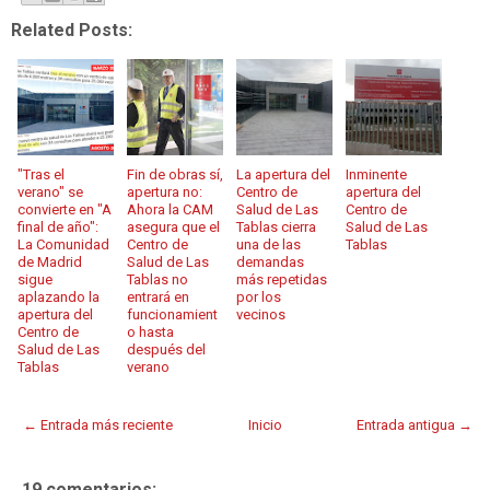
Related Posts:
"Tras el
Fin de obras sí,
La apertura del
Inminente
verano" se
apertura no:
Centro de
apertura del
convierte en "A
Ahora la CAM
Salud de Las
Centro de
final de año":
asegura que el
Tablas cierra
Salud de Las
La Comunidad
Centro de
una de las
Tablas
de Madrid
Salud de Las
demandas
sigue
Tablas no
más repetidas
aplazando la
entrará en
por los
apertura del
funcionamient
vecinos
Centro de
o hasta
Salud de Las
después del
Tablas
verano
← Entrada más reciente
Inicio
Entrada antigua →
19 comentarios: