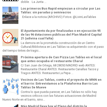
doble . La Junta ...
Los primeros Bus Rapid empiezan a circular por Las
Tablas: sin paradas y semivacíos
Enlace a la noticia (ARCHIVO) Fotos: @LivinLasTablas
El Ayuntamiento da por finalizadas o en ejecución 95
de las 96 dotaciones públicas del Plan Madrid Capital
21 (adivina cual falta)
La demora en la prometida construcción de un Centro
Cultural/Biblioteca en Las Tablas va adquiriendo con el paso
del tiempo tintes de tragic...
Próxima apertura de Can Pizza Las Tablas en el local
que antes ocupaba el restaurante Charal
C/ San Juan de Ortega, 68 28050 MADRID web ANTES:
Restaurante Charal ANTES: Restaurante Canallas Tacos y
Tragos ANTES: Restaurante La Pepa ...
Vecinos de Las Tablas, contra el proyecto de MNN en
el barrio: Entrevistamos a la Plataforma Barrio Las
Tablas Se Mueve
Contra lo que pueda parecer, en Las Tablas no sólo hay
vecinos críticos con las futuras actuaciones de Madrid
Nuevo Norte en el barrio, sino...
Más Madrid lleva hoy al Pleno del distrito la