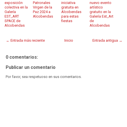
exposición
Patronales
iniciativa
nuevo evento
colectiva en la
Virgen de la
gratuita en
artístico
Galería
Paz 2024 a
Alcobendas
gratuito en la
EST_ART
Alcobendas
para estas
Galería Est_Art
SPACE de
fiestas
de
Alcobendas
Alcobendas
← Entrada más reciente
Inicio
Entrada antigua →
0 comentarios:
Publicar un comentario
Por favor, sea respetuoso en sus comentarios.