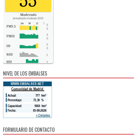
55
Moderado
Actualizado el sábado 13:00
5
PM2.5
3
3
PM10
0
5
O3
5
NO2
1
SO2
2
CO
0
NIVEL DE LOS EMBALSES
FORMULARIO DE CONTACTO