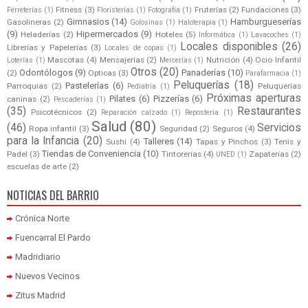
Fitness
(3)
Fruterías
(2)
Fundaciones
(3)
Ferreterías
(1)
Floristerías
(1)
Fotografía
(1)
Gimnasios
(14)
Hamburgueserías
Gasolineras
(2)
Golosinas
(1)
Haloterapia
(1)
(9)
Hipermercados
(9)
Heladerías
(2)
Hoteles
(5)
Informática
(1)
Lavacoches
(1)
Locales disponibles
(26)
Librerías y Papelerías
(3)
Locales de copas
(1)
Mascotas
(4)
Mensajerías
(2)
Nutrición
(4)
Ocio Infantil
Loterías
(1)
Mercerías
(1)
Otros
(20)
Odontólogos
(9)
Panaderías
(10)
(2)
Opticas
(3)
Parafarmacia
(1)
Peluquerías
(18)
Pastelerías
(6)
Parroquias
(2)
Peluquerías
Pediatría
(1)
Próximas aperturas
Pilates
(6)
Pizzerías
(6)
caninas
(2)
Pescaderías
(1)
(35)
Restaurantes
Psicotécnicos
(2)
Reparación calzado
(1)
Repostería
(1)
Salud
(80)
(46)
Servicios
Ropa infantil
(3)
Seguridad
(2)
Seguros
(4)
para la Infancia
(20)
Talleres
(14)
Sushi
(4)
Tapas y Pinchos
(3)
Tenis y
Tiendas de Conveniencia
(10)
Padel
(3)
Tintorerías
(4)
Zapaterías
(2)
UNED
(1)
escuelas de arte
(2)
NOTICIAS DEL BARRIO
Crónica Norte
Fuencarral El Pardo
Madridiario
Nuevos Vecinos
Zitus Madrid