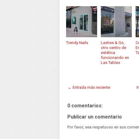
Trendy Nails
Lashes & Go,
C
otro centro de
E
estética
T
funcionando en
Las Tablas
← Entrada más reciente
I
0 comentarios:
Publicar un comentario
Por favor, sea respetuoso en sus comen