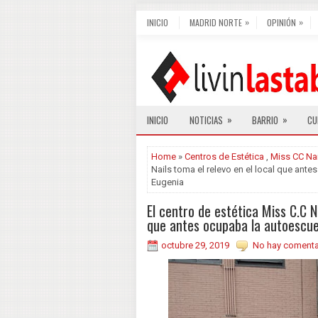
»
»
INICIO
MADRID NORTE
OPINIÓN
»
»
INICIO
NOTICIAS
BARRIO
CU
Home
»
Centros de Estética
,
Miss CC Nai
Nails toma el relevo en el local que ant
Eugenia
El centro de estética Miss C.C Na
que antes ocupaba la autoescue
octubre 29, 2019
No hay comenta