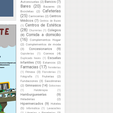
Bancos
(7)
Autoescuelas
(2)
Bares
(20)
Bazares
(3)
Cafeterías
Bicicletas
(2)
(25)
Centros
Carnicerías
(2)
Médicos
(7)
Centros de Buceo
Centros de Estética
(1)
(28)
Colegios
Churrerías
(1)
Comida a domicilio
(8)
(16)
Complementos Hogar
(2)
Complementos de moda
Concesionarios
(9)
(3)
Correos
(4)
Copisterías
(1)
Escuelas
Duplicado llaves
(1)
Infantiles
(13)
Estancos
(2)
Farmacias
(17)
Ferreterías
Fitness
(3)
(1)
Floristerías
(1)
Fruterías
(2)
Fotografía
(1)
Fundaciones
(3)
Gasolineras
Gimnasios
(14)
(2)
Golosinas
(1)
Haloterapia
(1)
Hamburgueserías
(9)
Heladerías
(2)
Hipermercados
(9)
Hoteles
(5)
Informática
(1)
Lavacoches
Librerías y Papelerías
(3)
(1)