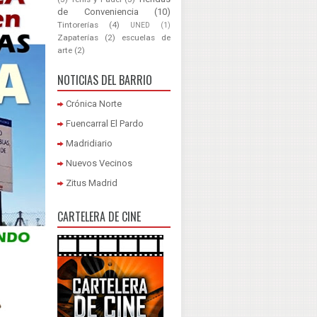
de Conveniencia
(10)
Tintorerías
(4)
UNED
(1)
Zapaterías
(2)
escuelas de
arte
(2)
NOTICIAS DEL BARRIO
Crónica Norte
Fuencarral El Pardo
Madridiario
Nuevos Vecinos
Zitus Madrid
CARTELERA DE CINE