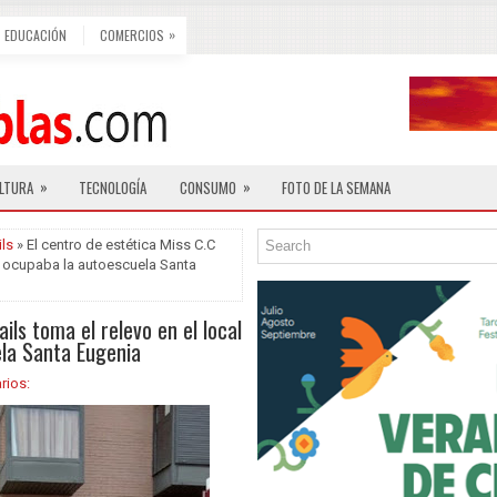
»
EDUCACIÓN
COMERCIOS
»
»
LTURA
TECNOLOGÍA
CONSUMO
FOTO DE LA SEMANA
ls
» El centro de estética Miss C.C
es ocupaba la autoescuela Santa
ils toma el relevo en el local
la Santa Eugenia
rios: