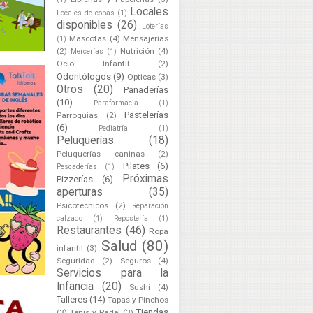
Locales
Locales de copas
(1)
disponibles
(26)
Loterías
Mascotas
(4)
Mensajerías
(1)
(2)
Nutrición
(4)
Mercerías
(1)
Ocio Infantil
(2)
Odontólogos
(9)
Opticas
(3)
Otros
(20)
Panaderías
(10)
Parafarmacia
(1)
Pastelerías
Parroquias
(2)
(6)
Pediatría
(1)
Peluquerías
(18)
Peluquerías caninas
(2)
Pilates
(6)
Pescaderías
(1)
Próximas
Pizzerías
(6)
aperturas
(35)
Psicotécnicos
(2)
Reparación
calzado
(1)
Repostería
(1)
Restaurantes
(46)
Ropa
Salud
(80)
infantil
(3)
Seguridad
(2)
Seguros
(4)
Servicios para la
Infancia
(20)
Sushi
(4)
Talleres
(14)
Tapas y Pinchos
Tiendas
(3)
Tenis y Padel
(3)