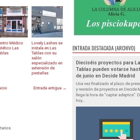
entro Médico
Lovely Lashes se
ENTRADA DESTACADA (ARCHIVO)
stético Las
instala en Las
ablas
Tablas con su
salón
Dieciséis proyectos para L
especializado en
extensión de
Tablas pueden votarse hast
pestañas
de junio en Decide Madrid
Una vez finalizado el plazo de pre
nicio
Entrada antigua →
y revisión de proyectos en Decide 
llega la hora de "captar adeptos". 
hoy...
tarios.