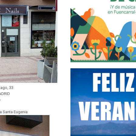
iago, 33
ADRID
b
a Santa Eugenia