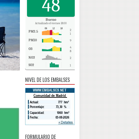
48
Bueno
Actualizado el viernes 18:00
2
PM2.5
1
PM10
9
4
O3
8
NO2
2
SO2
1
CO
0
NIVEL DE LOS EMBALSES
FORMULARIO DE