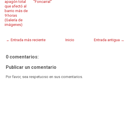
apagón total
"Foncarral"
que afectó al
barrio más de
9 horas
(Galería de
imágenes)
← Entrada más reciente
Inicio
Entrada antigua →
0 comentarios:
Publicar un comentario
Por favor, sea respetuoso en sus comentarios.