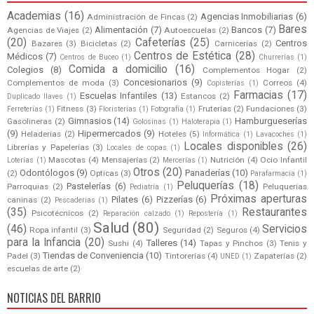
Academias
(16)
Agencias Inmobiliarias
(6)
Administración de Fincas
(2)
Bares
Alimentación
(7)
Bancos
(7)
Agencias de Viajes
(2)
Autoescuelas
(2)
(20)
Cafeterías
(25)
Centros
Bazares
(3)
Bicicletas
(2)
Carnicerías
(2)
Centros de Estética
(28)
Médicos
(7)
Centros de Buceo
(1)
Churrerías
(1)
Comida a domicilio
(16)
Colegios
(8)
Complementos Hogar
(2)
Concesionarios
(9)
Complementos de moda
(3)
Correos
(4)
Copisterías
(1)
Farmacias
(17)
Escuelas Infantiles
(13)
Estancos
(2)
Duplicado llaves
(1)
Fitness
(3)
Fruterías
(2)
Fundaciones
(3)
Ferreterías
(1)
Floristerías
(1)
Fotografía
(1)
Gimnasios
(14)
Hamburgueserías
Gasolineras
(2)
Golosinas
(1)
Haloterapia
(1)
(9)
Hipermercados
(9)
Heladerías
(2)
Hoteles
(5)
Informática
(1)
Lavacoches
(1)
Locales disponibles
(26)
Librerías y Papelerías
(3)
Locales de copas
(1)
Mascotas
(4)
Mensajerías
(2)
Nutrición
(4)
Ocio Infantil
Loterías
(1)
Mercerías
(1)
Otros
(20)
Odontólogos
(9)
Panaderías
(10)
(2)
Opticas
(3)
Parafarmacia
(1)
Peluquerías
(18)
Pastelerías
(6)
Parroquias
(2)
Peluquerías
Pediatría
(1)
Próximas aperturas
Pilates
(6)
Pizzerías
(6)
caninas
(2)
Pescaderías
(1)
(35)
Restaurantes
Psicotécnicos
(2)
Reparación calzado
(1)
Repostería
(1)
Salud
(80)
(46)
Servicios
Ropa infantil
(3)
Seguridad
(2)
Seguros
(4)
para la Infancia
(20)
Talleres
(14)
Sushi
(4)
Tapas y Pinchos
(3)
Tenis y
Tiendas de Conveniencia
(10)
Padel
(3)
Tintorerías
(4)
Zapaterías
(2)
UNED
(1)
escuelas de arte
(2)
NOTICIAS DEL BARRIO