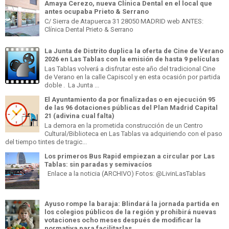
Amaya Cerezo, nueva Clínica Dental en el local que
antes ocupaba Prieto & Serrano
C/ Sierra de Atapuerca 31 28050 MADRID web ANTES:
Clínica Dental Prieto & Serrano
La Junta de Distrito duplica la oferta de Cine de Verano
2026 en Las Tablas con la emisión de hasta 9 películas
Las Tablas volverá a disfrutar este año del tradicional Cine
de Verano en la calle Capiscol y en esta ocasión por partida
doble . La Junta ...
El Ayuntamiento da por finalizadas o en ejecución 95
de las 96 dotaciones públicas del Plan Madrid Capital
21 (adivina cual falta)
La demora en la prometida construcción de un Centro
Cultural/Biblioteca en Las Tablas va adquiriendo con el paso
del tiempo tintes de tragic...
Los primeros Bus Rapid empiezan a circular por Las
Tablas: sin paradas y semivacíos
Enlace a la noticia (ARCHIVO) Fotos: @LivinLasTablas
Ayuso rompe la baraja: Blindará la jornada partida en
los colegios públicos de la región y prohibirá nuevas
votaciones ocho meses después de modificar la
normativa para facilitarlas