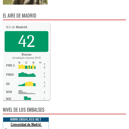
EL AIRE DE MADRID
ICA de
Madrid
.
42
Bueno
Actualizado el jueves 20:00
3
PM2.5
8
1
PM10
5
4
O3
2
NO2
3
SO2
1
CO
-
NIVEL DE LOS EMBALSES