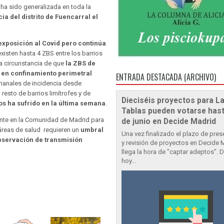
ha sido generalizada en toda la
ia del distrito de Fuencarral el
exposición al Covid pero continúa
existen hasta 4 ZBS entre los barrios
la circunstancia de que
la ZBS de
 en confinamiento perimetral
ENTRADA DESTACADA (ARCHIVO)
manales de incidencia desde
 resto de barrios limítrofes y de
Dieciséis proyectos para L
os ha sufrido en la última semana
.
Tablas pueden votarse hast
mente en la Comunidad de Madrid para
de junio en Decide Madrid
áreas de salud requieren un
umbral
Una vez finalizado el plazo de pre
observación de transmisión
y revisión de proyectos en Decide 
llega la hora de "captar adeptos". 
hoy...