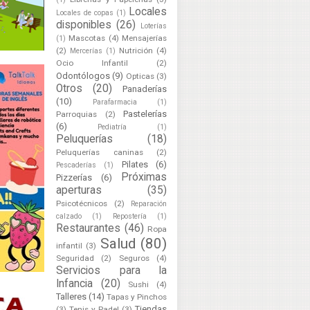
Locales
Locales de copas
(1)
disponibles
(26)
Loterías
Mascotas
(4)
Mensajerías
(1)
(2)
Nutrición
(4)
Mercerías
(1)
Ocio Infantil
(2)
Odontólogos
(9)
Opticas
(3)
Otros
(20)
Panaderías
(10)
Parafarmacia
(1)
Pastelerías
Parroquias
(2)
(6)
Pediatría
(1)
Peluquerías
(18)
Peluquerías caninas
(2)
Pilates
(6)
Pescaderías
(1)
Próximas
Pizzerías
(6)
aperturas
(35)
Psicotécnicos
(2)
Reparación
calzado
(1)
Repostería
(1)
Restaurantes
(46)
Ropa
Salud
(80)
infantil
(3)
Seguridad
(2)
Seguros
(4)
Servicios para la
Infancia
(20)
Sushi
(4)
Talleres
(14)
Tapas y Pinchos
Tiendas
(3)
Tenis y Padel
(3)