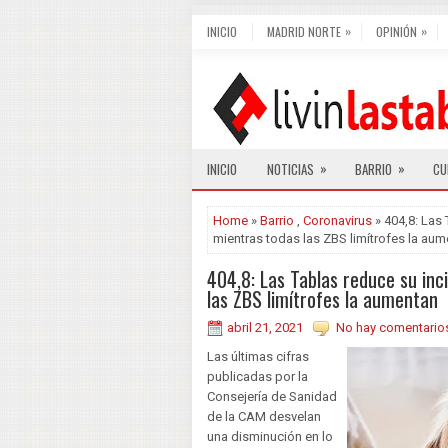
»
»
INICIO
MADRID NORTE
OPINIÓN
»
»
INICIO
NOTICIAS
BARRIO
CU
Home
»
Barrio
,
Coronavirus
» 404,8: Las
mientras todas las ZBS limítrofes la au
404,8: Las Tablas reduce su inc
las ZBS limítrofes la aumentan
abril 21, 2021
No hay comentario
Las últimas cifras
publicadas por la
Consejería de Sanidad
de la CAM desvelan
una disminución en lo