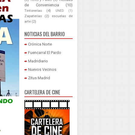
de Conveniencia
(10)
Tintorerías
(4)
UNED
(1)
Zapaterías
(2)
escuelas de
arte
(2)
NOTICIAS DEL BARRIO
Crónica Norte
Fuencarral El Pardo
Madridiario
Nuevos Vecinos
Zitus Madrid
CARTELERA DE CINE