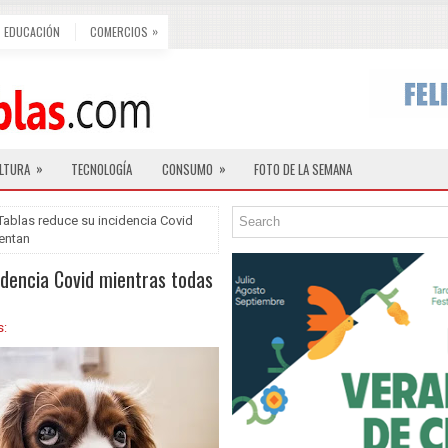
»
EDUCACIÓN
COMERCIOS
»
»
LTURA
TECNOLOGÍA
CONSUMO
FOTO DE LA SEMANA
 Tablas reduce su incidencia Covid
mentan
idencia Covid mientras todas
s: