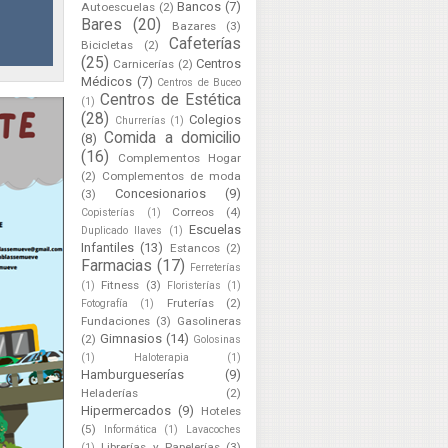
Bancos
(7)
Autoescuelas
(2)
Bares
(20)
Bazares
(3)
Cafeterías
Bicicletas
(2)
(25)
Centros
Carnicerías
(2)
Médicos
(7)
Centros de Buceo
Centros de Estética
(1)
(28)
Colegios
Churrerías
(1)
Comida a domicilio
(8)
(16)
Complementos Hogar
(2)
Complementos de moda
Concesionarios
(9)
(3)
Correos
(4)
Copisterías
(1)
Escuelas
Duplicado llaves
(1)
Infantiles
(13)
Estancos
(2)
Farmacias
(17)
Ferreterías
Fitness
(3)
(1)
Floristerías
(1)
Fruterías
(2)
Fotografía
(1)
Fundaciones
(3)
Gasolineras
Gimnasios
(14)
(2)
Golosinas
(1)
Haloterapia
(1)
Hamburgueserías
(9)
Heladerías
(2)
Hipermercados
(9)
Hoteles
(5)
Informática
(1)
Lavacoches
Librerías y Papelerías
(3)
(1)