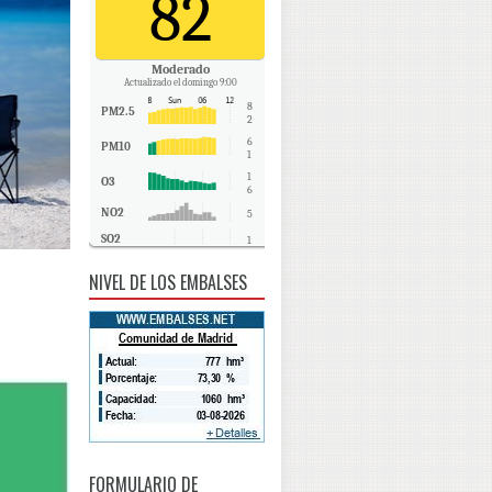
82
Moderado
Actualizado el domingo 9:00
8
PM2.5
2
6
PM10
1
1
O3
6
NO2
5
SO2
1
CO
0
NIVEL DE LOS EMBALSES
FORMULARIO DE