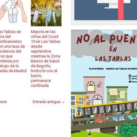
as Tablas se
Mejoría en las
bra del
cifras del Covid
onfinamiento
19 en Las Tablas
on una tasa de
desde
ncidencia del
septiembre
irus que
mientras la Zona
ontinúa por
Básica de Salud
ebajo de la
de Begoña,
edia de Madrid
limítrofe con el
barrio,
permanece
confinada
nicio
Entrada antigua →