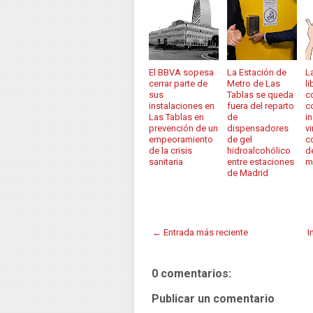
El BBVA sopesa
La Estación de
L
cerrar parte de
Metro de Las
li
sus
Tablas se queda
c
instalaciones en
fuera del reparto
c
Las Tablas en
de
i
prevención de un
dispensadores
v
empeoramiento
de gel
c
de la crisis
hidroalcohólico
d
sanitaria
entre estaciones
m
de Madrid
← Entrada más reciente
I
0 comentarios:
Publicar un comentario