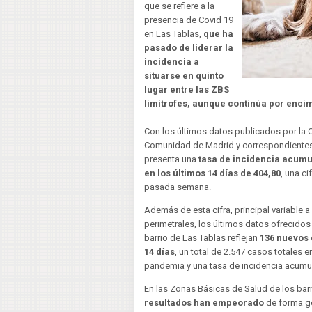
que se refiere a la
presencia de Covid 19
en Las Tablas,
que ha
pasado de liderar la
incidencia a
situarse en quinto
lugar entre las ZBS
limítrofes, aunque continúa por enci
Con los últimos datos publicados por la 
Comunidad de Madrid y correspondientes a
presenta una
tasa de incidencia acumu
en los últimos 14 días de 404,80
, una ci
pasada semana.
Además de esta cifra, principal variable 
perimetrales, los últimos datos ofrecido
barrio de Las Tablas reflejan
136 nuevos 
14 días
, un total de 2.547 casos totales 
pandemia y una tasa de incidencia acumu
En las Zonas Básicas de Salud de los barr
resultados han empeorado
de forma g