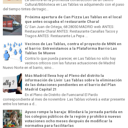
Cultural/Biblioteca en Las Tablas va adquiriendo con el paso
del tiempo tintes de tragic...
Próxima apertura de Can Pizza Las Tablas en el local
que antes ocupaba el restaurante Charal
C/ San Juan de Ortega, 68 28050 MADRID web ANTES:
Restaurante Charal ANTES: Restaurante Canallas Tacos y
Tragos ANTES: Restaurante La Pepa ...
Vecinos de Las Tablas, contra el proyecto de MNN en
el barrio: Entrevistamos a la Plataforma Barrio Las
Tablas Se Mueve
Contra lo que pueda parecer, en Las Tablas no sólo hay
vecinos críticos con las futuras actuaciones de Madrid
Nuevo Norte en el barrio, sino...
Más Madrid lleva hoy al Pleno del distrito la
información de Livin´ Las Tablas sobre la eliminación
de las dotaciones pendientes en el barrio del Plan
Madrid Capital 21
En el Pleno de Distrito de Fuencarral El Pardo
correspondiente al mes de noviembre Las Tablas volverá a estar presente
entre los temas a d...
Ayuso rompe la baraja: Blindará la jornada partida en
los colegios públicos de la región y prohibirá nuevas
votaciones ocho meses después de modificar la
normativa para facilitarlas