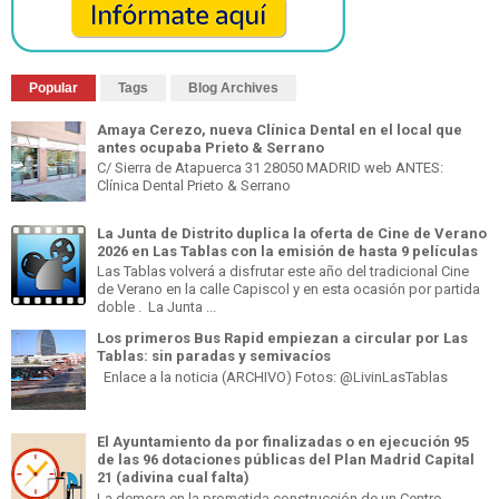
Popular
Tags
Blog Archives
Amaya Cerezo, nueva Clínica Dental en el local que
antes ocupaba Prieto & Serrano
C/ Sierra de Atapuerca 31 28050 MADRID web ANTES:
Clínica Dental Prieto & Serrano
La Junta de Distrito duplica la oferta de Cine de Verano
2026 en Las Tablas con la emisión de hasta 9 películas
Las Tablas volverá a disfrutar este año del tradicional Cine
de Verano en la calle Capiscol y en esta ocasión por partida
doble . La Junta ...
Los primeros Bus Rapid empiezan a circular por Las
Tablas: sin paradas y semivacíos
Enlace a la noticia (ARCHIVO) Fotos: @LivinLasTablas
El Ayuntamiento da por finalizadas o en ejecución 95
de las 96 dotaciones públicas del Plan Madrid Capital
21 (adivina cual falta)
La demora en la prometida construcción de un Centro