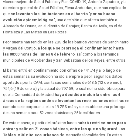
viceconsejero de Salud Pública y Plan COVID-19, Antonio Zapatero, y la
directora general de Salud Pública, Elena Andradas, que han explicado
que
se levantan las limitaciones en el barrio "por su buena
evolución epidemiológica"
, una decisión que afecta también a
Alameda de Osuna, en el distrito de Barajas; Benita de Ávila, en el de
Hortaleza y Las Matas en Las Rozas.
Peor suerte han tenido en las ZBS de los barrios vecinos de Sanchinarro
y Virgen del Cortijo,
a los que se prorroga el confinamiento hasta
las 00:00 horas del lunes 8 de febrero
, así como a los términos
municipales de Alcobendas y San Sebastián de los Reyes, entre otros.
El barrio entró en confinamiento con cifras de 441,74 y a lo largo de
estas semanas su evolución ha ido siempre a peor, según los datos
aportados por la CAM, con tasas semanales de 613,5 (12 de enero),
754,6 (19 de enero) y la actual de 797,59, lo cual no ha sido óbice para
que la Comunidad de Madrid
haya decidido incluirla entre las 4
áreas de la región donde se levantan las restricciones
mientras en
cambio se incorporan a ellas 19 ZBS más y se establece una prórroga
de una semana para 52 zonas básicas y 25 localidades.
De esta manera, a partir del próximo lunes
habrá restricciones para
entrar y salir en 71 zonas básicas, entre las que no figurará Las
Tablas, y 30 núcleos urbanos
de pequeñas localidades. En estas