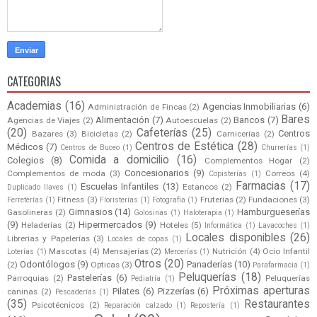
CATEGORIAS
Academias
(16)
Agencias Inmobiliarias
(6)
Administración de Fincas
(2)
Bares
Alimentación
(7)
Bancos
(7)
Agencias de Viajes
(2)
Autoescuelas
(2)
(20)
Cafeterías
(25)
Centros
Bazares
(3)
Bicicletas
(2)
Carnicerías
(2)
Centros de Estética
(28)
Médicos
(7)
Centros de Buceo
(1)
Churrerías
(1)
Comida a domicilio
(16)
Colegios
(8)
Complementos Hogar
(2)
Concesionarios
(9)
Complementos de moda
(3)
Correos
(4)
Copisterías
(1)
Farmacias
(17)
Escuelas Infantiles
(13)
Estancos
(2)
Duplicado llaves
(1)
Fitness
(3)
Fruterías
(2)
Fundaciones
(3)
Ferreterías
(1)
Floristerías
(1)
Fotografía
(1)
Gimnasios
(14)
Hamburgueserías
Gasolineras
(2)
Golosinas
(1)
Haloterapia
(1)
(9)
Hipermercados
(9)
Heladerías
(2)
Hoteles
(5)
Informática
(1)
Lavacoches
(1)
Locales disponibles
(26)
Librerías y Papelerías
(3)
Locales de copas
(1)
Mascotas
(4)
Mensajerías
(2)
Nutrición
(4)
Ocio Infantil
Loterías
(1)
Mercerías
(1)
Otros
(20)
Odontólogos
(9)
Panaderías
(10)
(2)
Opticas
(3)
Parafarmacia
(1)
Peluquerías
(18)
Pastelerías
(6)
Parroquias
(2)
Peluquerías
Pediatría
(1)
Próximas aperturas
Pilates
(6)
Pizzerías
(6)
caninas
(2)
Pescaderías
(1)
(35)
Restaurantes
Psicotécnicos
(2)
Reparación calzado
(1)
Repostería
(1)