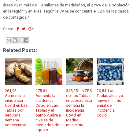
áreas viven más de 1,8 millones de madrileños, el 27%% de la población
en la región, y en ellas, según la CAM, se concentra el 32% de los casos
de contagios./
Share:
Related Posts:
261,93:
175,61:
348,25: La ZBS
20,84: Las
Aumenta la
Aumenta la
de Las Tablas
Tablas alcanza
incidencia
incidencia
encabeza esta
nuevo mínimo
Covid en Las
Covid en Las
semana la
anual de
Tablas por
Tablas y el
incidencia
incidencia
segunda
barrio vuelve a
Covid en
Covid
semana
niveles de
Madrid
consecutiva
mediados de
municipio
agosto