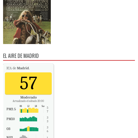
EL AIRE DE MADRID
ICA de
Madrid
.
57
Moderado
Actualizado el sábado 20:00
5
PM2.5
7
3
PM10
3
3
O3
6
NO2