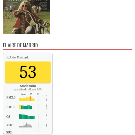
EL AIRE DE MADRID
ICA de
Madrid
.
53
Moderado
Actualizado el lunes 9:00
5
PM2.5
3
3
PM10
6
2
O3
3
NO2
7
SO2
-