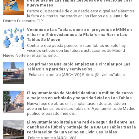
tres temas de Las Tablas después de un vacío de casi
nueve meses
Parece que después de que desde este digital señaláramos
la falta de interés mostrado en los Plenos de la Junta de
Distrito Fuencarral El P...
Vecinos de Las Tablas, contra el proyecto de MNN en
el barrio: Entrevistamos a la Plataforma Barrio Las
Tablas Se Mueve
Contra lo que pueda parecer, en Las Tablas no sólo hay
vecinos críticos con las futuras actuaciones de Madrid
Nuevo Norte en el barrio, sino...
Los primeros Bus Rapid empiezan a circular por Las
Tablas: sin paradas y semivacíos
Enlace a la noticia (ARCHIVO) Fotos: @LivinLasTablas
El Ayuntamiento de Madrid destina un millón de euros
a mejoras en arbolado y seguridad vial en Las Tablas
Nueva fase de obras en la implantación de arbolado en
acera en las calles de Las Tablas. El Ayuntamiento de Madrid
publicó el pasado mes de...
El Ayuntamiento instala una red de seguridad entre las
canchas de fútbol y patinaje de la IDB Las Tablas tras la
reclamación de un vecino en Livin' Las Tablas
Enlace a noticia (ARCHIVO)