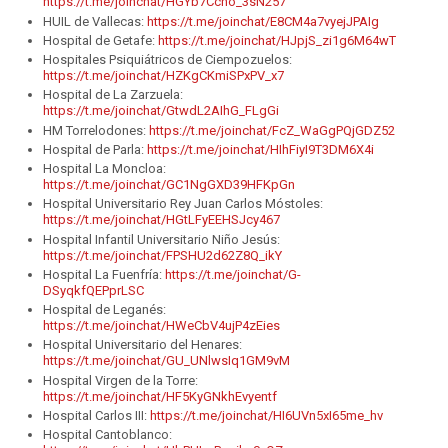
https://t.me/joinchat/HGYb7Ccno_3sN257
HUIL de Vallecas:
https://t.me/joinchat/E8CM4a7vyejJPAIg
Hospital de Getafe:
https://t.me/joinchat/HJpjS_zi1g6M64wT
Hospitales Psiquiátricos de Ciempozuelos:
https://t.me/joinchat/HZKgCKmiSPxPV_x7
Hospital de La Zarzuela:
https://t.me/joinchat/GtwdL2AIhG_FLgGi
HM Torrelodones:
https://t.me/joinchat/FcZ_WaGgPQjGDZ52
Hospital de Parla:
https://t.me/joinchat/HIhFiyI9T3DM6X4i
Hospital La Moncloa:
https://t.me/joinchat/GC1NgGXD39HFKpGn
Hospital Universitario Rey Juan Carlos Móstoles:
https://t.me/joinchat/HGtLFyEEHSJcy467
Hospital Infantil Universitario Niño Jesús:
https://t.me/joinchat/FPSHU2d62Z8Q_ikY
Hospital La Fuenfría:
https://t.me/joinchat/G-
DSyqkfQEPprLSC
Hospital de Leganés:
https://t.me/joinchat/HWeCbV4ujP4zEies
Hospital Universitario del Henares:
https://t.me/joinchat/GU_UNlwsIq1GM9vM
Hospital Virgen de la Torre:
https://t.me/joinchat/HF5KyGNkhEvyentf
Hospital Carlos III:
https://t.me/joinchat/HI6UVn5xI65me_hv
Hospital Cantoblanco: