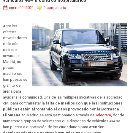
enero 11, 2021
1 comentario:
Ante los
efectos
devastadores
de la aún
reciente
nevada en
Madrid, no
pocos
madrileños
han puesto su
granito de
arena para
ayudar a la comunidad. Una de las múltiples iniciativas de la sociedad
civil para contrarrestar la
falta de medios con que las instituciones
públicas están afrontando el caos provocado por la Borrasca
Filomena
en Madrid se está gestionando a través de
Telegram
, donde
numerosos grupos de voluntarios que disponen de vehículos 4x4 se
han puesto a disposición de los ciudadanos para
atender
desplazamientos a centros hospitalarios
de la región.