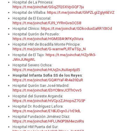
Hospital de La Princesa:
https://t.me/joinchat/GSqZfQSXVpGQF7ju
Hospital de Villalba:
https://t.me/joinchat/GhPZLgIZgIyI6EVZ
Hospital de El Escorial:
https://t.me/joinchat/FJl9_YYRnGvsOCS8
Hospital Clínico:
https://t.me/joinchat/GDkoduxSaRR10tOd
Hospital Quirón de Pozuelo:
https://t.me/joinchat/HGMSBA9tFKy0Vura
Hospital HM de Boadilla Monte Príncipe:
https://t.me/joinchat/G-wamwPLRTwTSp_N
Hospital de El Tajo:
https://t.me/joinchat/HZp9h3-
JWnJUNgWL
Hospital Severo Ochoa:
https://t.me/joinchat/HUvj2nJtuXep6jd5
Hospital Infanta Sofia SS de los Reyes
:
https://t.me/joinchat/GQAYYaF4h4a392uR
Hospital Quirón San José Madrid:
https://t.me/joinchat/EbYC8mrJClThOvv5
Hospital del Sureste Arganda:
https://t.me/joinchat/HVCpzZJHopsZ7G5P
Hospital Dr. Rodríguez Lafora:
https://t.me/joinchat/E18lJDqnOJ1rE9dL
Hospital Fundación Jiménez Díaz:
https://t.me/joinchat/HFLUN0P3M4wzvIRs
Hospital HM Puerta del Sur: