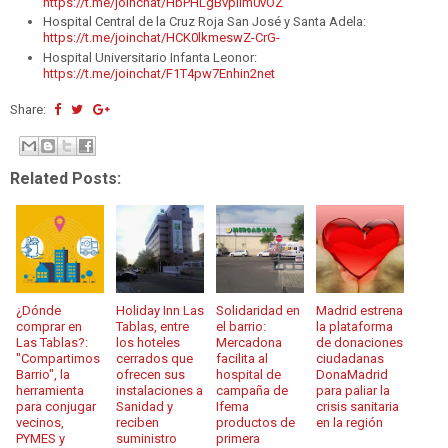
https://t.me/joinchat/HbPHLgBvpilm0vOZ
Hospital Central de la Cruz Roja San José y Santa Adela:
https://t.me/joinchat/HCK0lkmeswZ-CrG-
Hospital Universitario Infanta Leonor:
https://t.me/joinchat/F1T4pw7Enhin2net
Share:
Related Posts:
¿Dónde
Holiday Inn Las
Solidaridad en
Madrid estrena
comprar en
Tablas, entre
el barrio:
la plataforma
Las Tablas?:
los hoteles
Mercadona
de donaciones
"Compartimos
cerrados que
facilita al
ciudadanas
Barrio", la
ofrecen sus
hospital de
DonaMadrid
herramienta
instalaciones a
campaña de
para paliar la
para conjugar
Sanidad y
Ifema
crisis sanitaria
vecinos,
reciben
productos de
en la región
PYMES y
suministro
primera