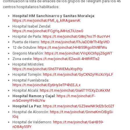
continuación la lista de enlaces de los grupos de Telegram para los 46
centros hospitalarios habilitados:
Hospital HM Sanchinarro y Sanitas Moraleja
:
https://t.me/joinchat/FMl_q_kIRAgawrvK
Hospital Isabel Zendal:
https://t.me/joinchat/FCgYqJMHzLTiUzw0
Hospital de Parla:
https://t.me/joinchat/G8nj7no7f-XuoYvH
Puerta de Hierro:
https://t.me/joinchat/FhJaDD8rTh45pVtD
12 de Octubre:
https://t.me/joinchat/HHB55Rgol0V8lfWu
Gregorio Marañón:
https://t.me/joinchat/VVqXiCIrhpjZ6gWT
Zona oeste:
https://t.me/joinchat/E2wxX-4H8frRTls2
Hospital Móstoles:
https://t.me/joinchat/Sh6TFWIEMuXtqdYp
Hospital Torrejón:
https://t.me/joinchat/GyCXN2yYKcXcYpLF
Hospital Fuenlabrada:
https://t.me/joinchat/Ey6Hy3eTP4hEEJLx
Hospital Alcalá:
https://t.me/joinchat/Gia6T1YSXyZcAkXM
Hospital Ramon y Cajal
:
https://t.me/joinchat/F-
m5rDmHyYFH6UYw
Hospital La Paz
:
https://t.me/joinchat/GZ3ewNK9d2b5c0Zf
Hospital de Alcorcón:
https://t.me/joinchat/GnmeKmCrBgSi-
IGq
Hospital de Valdemoro:
https://t.me/joinchat/GaHB59-
nDBAy55fY