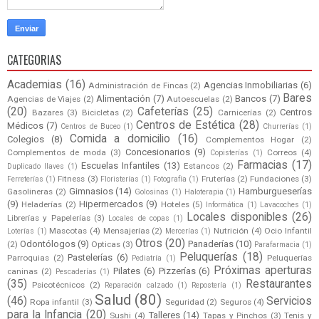
CATEGORIAS
Academias
(16)
Agencias Inmobiliarias
(6)
Administración de Fincas
(2)
Bares
Alimentación
(7)
Bancos
(7)
Agencias de Viajes
(2)
Autoescuelas
(2)
(20)
Cafeterías
(25)
Centros
Bazares
(3)
Bicicletas
(2)
Carnicerías
(2)
Centros de Estética
(28)
Médicos
(7)
Centros de Buceo
(1)
Churrerías
(1)
Comida a domicilio
(16)
Colegios
(8)
Complementos Hogar
(2)
Concesionarios
(9)
Complementos de moda
(3)
Correos
(4)
Copisterías
(1)
Farmacias
(17)
Escuelas Infantiles
(13)
Estancos
(2)
Duplicado llaves
(1)
Fitness
(3)
Fruterías
(2)
Fundaciones
(3)
Ferreterías
(1)
Floristerías
(1)
Fotografía
(1)
Gimnasios
(14)
Hamburgueserías
Gasolineras
(2)
Golosinas
(1)
Haloterapia
(1)
(9)
Hipermercados
(9)
Heladerías
(2)
Hoteles
(5)
Informática
(1)
Lavacoches
(1)
Locales disponibles
(26)
Librerías y Papelerías
(3)
Locales de copas
(1)
Mascotas
(4)
Mensajerías
(2)
Nutrición
(4)
Ocio Infantil
Loterías
(1)
Mercerías
(1)
Otros
(20)
Odontólogos
(9)
Panaderías
(10)
(2)
Opticas
(3)
Parafarmacia
(1)
Peluquerías
(18)
Pastelerías
(6)
Parroquias
(2)
Peluquerías
Pediatría
(1)
Próximas aperturas
Pilates
(6)
Pizzerías
(6)
caninas
(2)
Pescaderías
(1)
(35)
Restaurantes
Psicotécnicos
(2)
Reparación calzado
(1)
Repostería
(1)
Salud
(80)
(46)
Servicios
Ropa infantil
(3)
Seguridad
(2)
Seguros
(4)
para la Infancia
(20)
Talleres
(14)
Sushi
(4)
Tapas y Pinchos
(3)
Tenis y