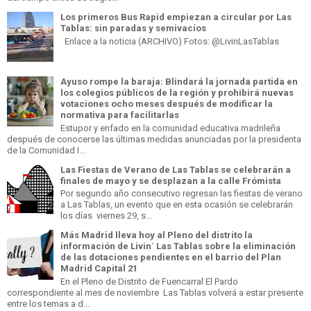
Los primeros Bus Rapid empiezan a circular por Las
Tablas: sin paradas y semivacíos
Enlace a la noticia (ARCHIVO) Fotos: @LivinLasTablas
Ayuso rompe la baraja: Blindará la jornada partida en
los colegios públicos de la región y prohibirá nuevas
votaciones ocho meses después de modificar la
normativa para facilitarlas
Estupor y enfado en la comunidad educativa madrileña
después de conocerse las últimas medidas anunciadas por la presidenta
de la Comunidad I...
Las Fiestas de Verano de Las Tablas se celebrarán a
finales de mayo y se desplazan a la calle Frómista
Por segundo año consecutivo regresan las fiestas de verano
a Las Tablas, un evento que en esta ocasión se celebrarán
los días viernes 29, s...
Más Madrid lleva hoy al Pleno del distrito la
información de Livin´ Las Tablas sobre la eliminación
de las dotaciones pendientes en el barrio del Plan
Madrid Capital 21
En el Pleno de Distrito de Fuencarral El Pardo
correspondiente al mes de noviembre Las Tablas volverá a estar presente
entre los temas a d...