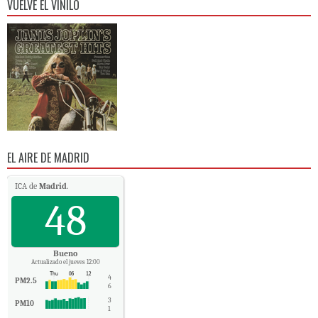
VUELVE EL VINILO
EL AIRE DE MADRID
ICA de
Madrid
.
48
Bueno
Actualizado el jueves 12:00
4
PM2.5
6
3
PM10
1