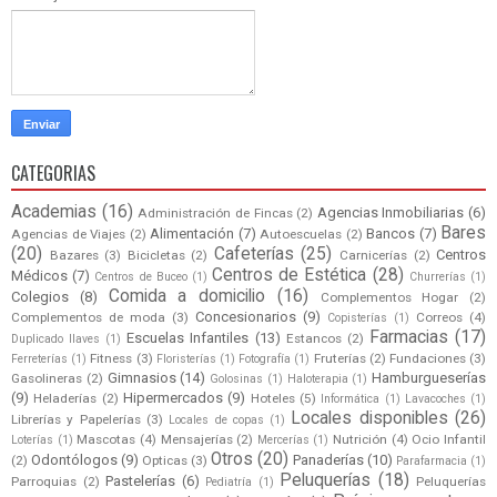
CATEGORIAS
Academias
(16)
Agencias Inmobiliarias
(6)
Administración de Fincas
(2)
Bares
Alimentación
(7)
Bancos
(7)
Agencias de Viajes
(2)
Autoescuelas
(2)
(20)
Cafeterías
(25)
Centros
Bazares
(3)
Bicicletas
(2)
Carnicerías
(2)
Centros de Estética
(28)
Médicos
(7)
Centros de Buceo
(1)
Churrerías
(1)
Comida a domicilio
(16)
Colegios
(8)
Complementos Hogar
(2)
Concesionarios
(9)
Complementos de moda
(3)
Correos
(4)
Copisterías
(1)
Farmacias
(17)
Escuelas Infantiles
(13)
Estancos
(2)
Duplicado llaves
(1)
Fitness
(3)
Fruterías
(2)
Fundaciones
(3)
Ferreterías
(1)
Floristerías
(1)
Fotografía
(1)
Gimnasios
(14)
Hamburgueserías
Gasolineras
(2)
Golosinas
(1)
Haloterapia
(1)
(9)
Hipermercados
(9)
Heladerías
(2)
Hoteles
(5)
Informática
(1)
Lavacoches
(1)
Locales disponibles
(26)
Librerías y Papelerías
(3)
Locales de copas
(1)
Mascotas
(4)
Mensajerías
(2)
Nutrición
(4)
Ocio Infantil
Loterías
(1)
Mercerías
(1)
Otros
(20)
Odontólogos
(9)
Panaderías
(10)
(2)
Opticas
(3)
Parafarmacia
(1)
Peluquerías
(18)
Pastelerías
(6)
Parroquias
(2)
Peluquerías
Pediatría
(1)