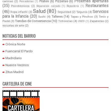
Próximas aperturas
Pilates
(6)
Pizzerías
(6)
caninas
(2)
Pescaderías
(1)
(35)
Restaurantes
Psicotécnicos
(2)
Reparación calzado
(1)
Repostería
(1)
Salud
(80)
(46)
Servicios
Ropa infantil
(3)
Seguridad
(2)
Seguros
(4)
para la Infancia
(20)
Talleres
(14)
Sushi
(4)
Tapas y Pinchos
(3)
Tenis y
Tiendas de Conveniencia
(10)
Padel
(3)
Tintorerías
(4)
Zapaterías
(2)
UNED
(1)
escuelas de arte
(2)
NOTICIAS DEL BARRIO
Crónica Norte
Fuencarral El Pardo
Madridiario
Nuevos Vecinos
Zitus Madrid
CARTELERA DE CINE