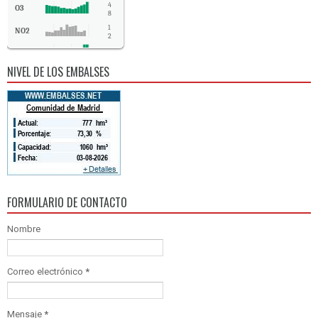
4
O3
8
1
NO2
2
SO2
2
NIVEL DE LOS EMBALSES
CO
-
FORMULARIO DE CONTACTO
Nombre
Correo electrónico
*
Mensaje
*