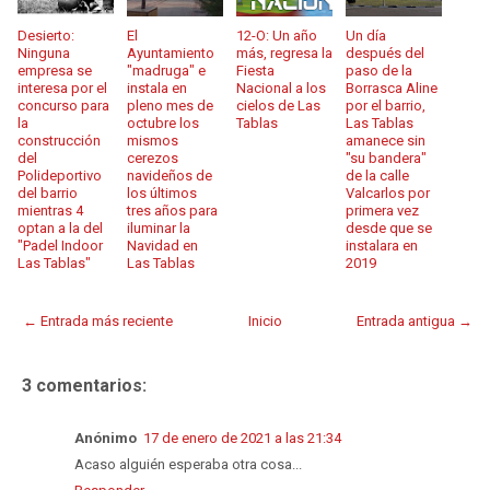
Desierto:
El
12-O: Un año
Un día
Ninguna
Ayuntamiento
más, regresa la
después del
empresa se
"madruga" e
Fiesta
paso de la
interesa por el
instala en
Nacional a los
Borrasca Aline
concurso para
pleno mes de
cielos de Las
por el barrio,
la
octubre los
Tablas
Las Tablas
construcción
mismos
amanece sin
del
cerezos
"su bandera"
Polideportivo
navideños de
de la calle
del barrio
los últimos
Valcarlos por
mientras 4
tres años para
primera vez
optan a la del
iluminar la
desde que se
"Padel Indoor
Navidad en
instalara en
Las Tablas"
Las Tablas
2019
← Entrada más reciente
Inicio
Entrada antigua →
3 comentarios:
Anónimo
17 de enero de 2021 a las 21:34
Acaso alguién esperaba otra cosa...