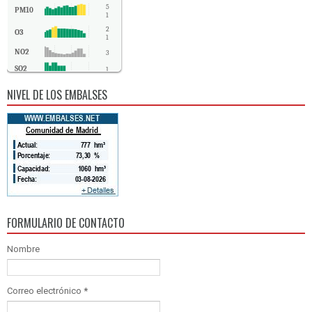
5
PM10
1
2
O3
1
NO2
3
SO2
1
CO
0
NIVEL DE LOS EMBALSES
FORMULARIO DE CONTACTO
Nombre
Correo electrónico
*