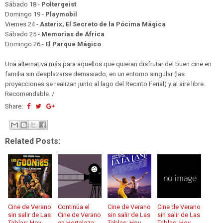
Sábado 18 -
Poltergeist
Domingo 19 -
Playmobil
Viernes 24 -
Asterix, El Secreto de la Pócima Mágica
Sábado 25 -
Memorias de África
Domingo 26 -
El Parque Mágico
Una alternativa más para aquellos que quieran disfrutar del buen cine en
familia sin desplazarse demasiado, en un entorno singular (las
proyecciones se realizan junto al lago del Recinto Ferial) y al aire libre.
Recomendable. /
Share:
Related Posts:
Cine de Verano
Continúa el
Cine de Verano
Cine de Verano
sin salir de Las
Cine de Verano
sin salir de Las
sin salir de Las
Tablas: Hoy
en Hortaleza:
Tablas: Hoy
Tablas: Hoy