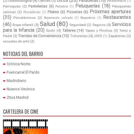
Otros
(20)
Odontólogos
(9)
Panaderías
(10)
(2)
Opticas
(3)
Parafarmacia
(1)
Peluquerías
(18)
Pastelerías
(6)
Parroquias
(2)
Peluquerías
Pediatría
(1)
Próximas aperturas
Pilates
(6)
Pizzerías
(6)
caninas
(2)
Pescaderías
(1)
(35)
Restaurantes
Psicotécnicos
(2)
Reparación calzado
(1)
Repostería
(1)
Salud
(80)
(46)
Servicios
Ropa infantil
(3)
Seguridad
(2)
Seguros
(4)
para la Infancia
(20)
Talleres
(14)
Sushi
(4)
Tapas y Pinchos
(3)
Tenis y
Tiendas de Conveniencia
(10)
Padel
(3)
Tintorerías
(4)
Zapaterías
(2)
UNED
(1)
escuelas de arte
(2)
NOTICIAS DEL BARRIO
Crónica Norte
Fuencarral El Pardo
Madridiario
Nuevos Vecinos
Zitus Madrid
CARTELERA DE CINE