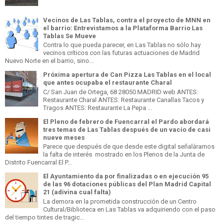
Vecinos de Las Tablas, contra el proyecto de MNN en
el barrio: Entrevistamos a la Plataforma Barrio Las
Tablas Se Mueve
Contra lo que pueda parecer, en Las Tablas no sólo hay
vecinos críticos con las futuras actuaciones de Madrid
Nuevo Norte en el barrio, sino...
Próxima apertura de Can Pizza Las Tablas en el local
que antes ocupaba el restaurante Charal
C/ San Juan de Ortega, 68 28050 MADRID web ANTES:
Restaurante Charal ANTES: Restaurante Canallas Tacos y
Tragos ANTES: Restaurante La Pepa ...
El Pleno de febrero de Fuencarral el Pardo abordará
tres temas de Las Tablas después de un vacío de casi
nueve meses
Parece que después de que desde este digital señaláramos
la falta de interés mostrado en los Plenos de la Junta de
Distrito Fuencarral El P...
El Ayuntamiento da por finalizadas o en ejecución 95
de las 96 dotaciones públicas del Plan Madrid Capital
21 (adivina cual falta)
La demora en la prometida construcción de un Centro
Cultural/Biblioteca en Las Tablas va adquiriendo con el paso
del tiempo tintes de tragic...