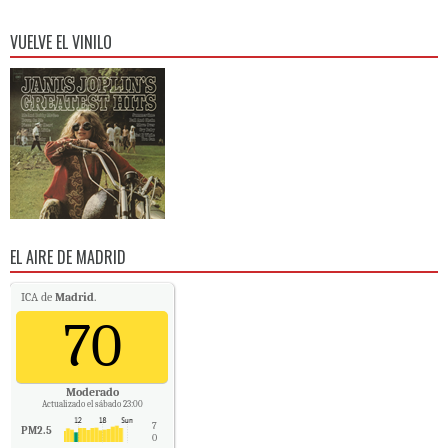
VUELVE EL VINILO
EL AIRE DE MADRID
ICA de
Madrid
.
70
Moderado
Actualizado el sábado 23:00
7
PM2.5
0