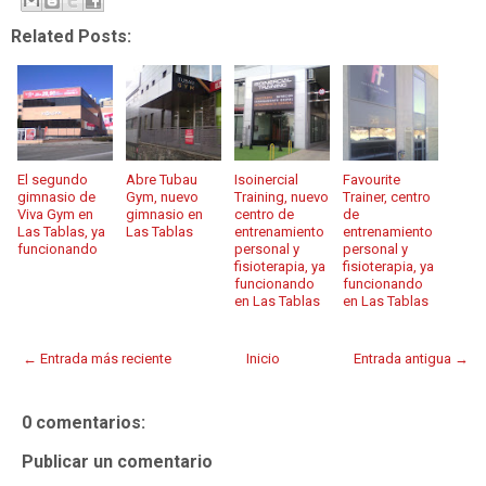
Related Posts:
El segundo
Abre Tubau
Isoinercial
Favourite
gimnasio de
Gym, nuevo
Training, nuevo
Trainer, centro
Viva Gym en
gimnasio en
centro de
de
Las Tablas, ya
Las Tablas
entrenamiento
entrenamiento
funcionando
personal y
personal y
fisioterapia, ya
fisioterapia, ya
funcionando
funcionando
en Las Tablas
en Las Tablas
← Entrada más reciente
Inicio
Entrada antigua →
0 comentarios:
Publicar un comentario