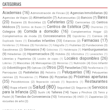
CATEGORIAS
Academias
(16)
Agencias Inmobiliarias
(6)
Administración de Fincas
(2)
Bares
Alimentación
(7)
Bancos
(7)
Agencias de Viajes
(2)
Autoescuelas
(2)
(20)
Cafeterías
(25)
Centros
Bazares
(3)
Bicicletas
(2)
Carnicerías
(2)
Centros de Estética
(28)
Médicos
(7)
Centros de Buceo
(1)
Churrerías
(1)
Comida a domicilio
(16)
Colegios
(8)
Complementos Hogar
(2)
Concesionarios
(9)
Complementos de moda
(3)
Correos
(4)
Copisterías
(1)
Farmacias
(17)
Escuelas Infantiles
(13)
Estancos
(2)
Duplicado llaves
(1)
Fitness
(3)
Fruterías
(2)
Fundaciones
(3)
Ferreterías
(1)
Floristerías
(1)
Fotografía
(1)
Gimnasios
(14)
Hamburgueserías
Gasolineras
(2)
Golosinas
(1)
Haloterapia
(1)
(9)
Hipermercados
(9)
Heladerías
(2)
Hoteles
(5)
Informática
(1)
Lavacoches
(1)
Locales disponibles
(26)
Librerías y Papelerías
(3)
Locales de copas
(1)
Mascotas
(4)
Mensajerías
(2)
Nutrición
(4)
Ocio Infantil
Loterías
(1)
Mercerías
(1)
Otros
(20)
Odontólogos
(9)
Panaderías
(10)
(2)
Opticas
(3)
Parafarmacia
(1)
Peluquerías
(18)
Pastelerías
(6)
Parroquias
(2)
Peluquerías
Pediatría
(1)
Próximas aperturas
Pilates
(6)
Pizzerías
(6)
caninas
(2)
Pescaderías
(1)
(35)
Restaurantes
Psicotécnicos
(2)
Reparación calzado
(1)
Repostería
(1)
Salud
(80)
(46)
Servicios
Ropa infantil
(3)
Seguridad
(2)
Seguros
(4)
para la Infancia
(20)
Talleres
(14)
Sushi
(4)
Tapas y Pinchos
(3)
Tenis y
Tiendas de Conveniencia
(10)
Padel
(3)
Tintorerías
(4)
Zapaterías
(2)
UNED
(1)
escuelas de arte
(2)