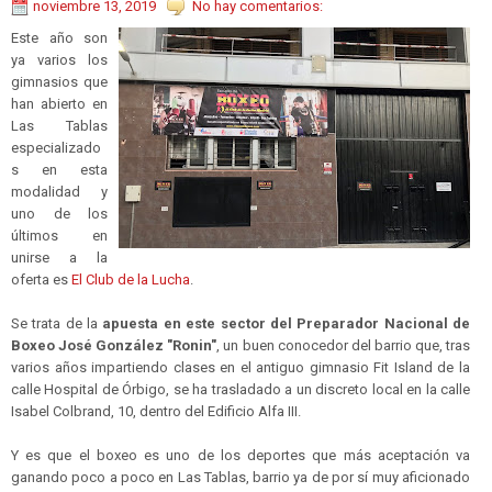
noviembre 13, 2019
No hay comentarios:
Este año son
ya varios los
gimnasios que
han abierto en
Las Tablas
especializado
s en esta
modalidad y
uno de los
últimos en
unirse a la
oferta es
El Club de la Lucha
.
Se trata de la
apuesta en este sector del Preparador Nacional de
Boxeo José González "Ronin"
, un buen conocedor del barrio que, tras
varios años impartiendo clases en el antiguo gimnasio Fit Island de la
calle Hospital de Órbigo, se ha trasladado a un discreto local en la calle
Isabel Colbrand, 10, dentro del Edificio Alfa III.
Y es que el boxeo es uno de los deportes que más aceptación va
ganando poco a poco en Las Tablas, barrio ya de por sí muy aficionado