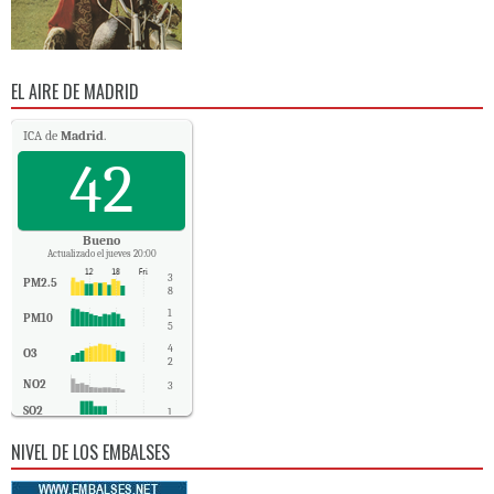
EL AIRE DE MADRID
ICA de
Madrid
.
42
Bueno
Actualizado el jueves 20:00
3
PM2.5
8
1
PM10
5
4
O3
2
NO2
3
SO2
1
CO
-
NIVEL DE LOS EMBALSES