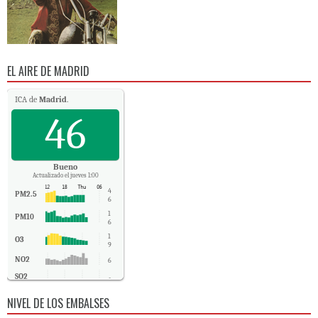
EL AIRE DE MADRID
ICA de
Madrid
.
46
Bueno
Actualizado el jueves 1:00
4
PM2.5
6
1
PM10
6
1
O3
9
NO2
6
SO2
-
CO
0
NIVEL DE LOS EMBALSES