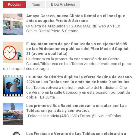
Popular
Tags
Blog Archives
Amaya Cerezo, nueva Clínica Dental en el local que
antes ocupaba Prieto & Serrano
C/ Sierra de Atapuerca 31 28050 MADRID web ANTES:
Clínica Dental Prieto & Serrano
El Ayuntamiento da por finalizadas o en ejecución 95
de las 96 dotaciones públicas del Plan Madrid Capital
21 (adivina cual falta)
La demora en la prometida construcción de un Centro
Cultural/Biblioteca en Las Tablas va adquiriendo con el paso
del tiempo tintes de tragic...
La Junta de Distrito duplica la oferta de Cine de Verano
2026 en Las Tablas con la emisión de hasta 9 películas
Las Tablas volverá a disfrutar este año del tradicional Cine
de Verano en la calle Capiscol y en esta ocasión por partida
doble . La Junta ...
Los primeros Bus Rapid empiezan a circular por Las
Tablas: sin paradas y semivacíos
Enlace a la noticia (ARCHIVO) Fotos: @LivinLasTablas
Las Fiestas de Verano de Las Tablas se celebrarán a