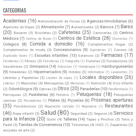
CATEGORIAS
Academias
(16)
Agencias Inmobiliarias
(6)
Administración de Fincas
(2)
Bares
Alimentación
(7)
Bancos
(7)
Agencias de Viajes
(2)
Autoescuelas
(2)
(20)
Cafeterías
(25)
Centros
Bazares
(3)
Bicicletas
(2)
Carnicerías
(2)
Centros de Estética
(28)
Médicos
(7)
Centros de Buceo
(1)
Churrerías
(1)
Comida a domicilio
(16)
Colegios
(8)
Complementos Hogar
(2)
Concesionarios
(9)
Complementos de moda
(3)
Correos
(4)
Copisterías
(1)
Farmacias
(17)
Escuelas Infantiles
(13)
Estancos
(2)
Duplicado llaves
(1)
Fitness
(3)
Fruterías
(2)
Fundaciones
(3)
Ferreterías
(1)
Floristerías
(1)
Fotografía
(1)
Gimnasios
(14)
Hamburgueserías
Gasolineras
(2)
Golosinas
(1)
Haloterapia
(1)
(9)
Hipermercados
(9)
Heladerías
(2)
Hoteles
(5)
Informática
(1)
Lavacoches
(1)
Locales disponibles
(26)
Librerías y Papelerías
(3)
Locales de copas
(1)
Mascotas
(4)
Mensajerías
(2)
Nutrición
(4)
Ocio Infantil
Loterías
(1)
Mercerías
(1)
Otros
(20)
Odontólogos
(9)
Panaderías
(10)
(2)
Opticas
(3)
Parafarmacia
(1)
Peluquerías
(18)
Pastelerías
(6)
Parroquias
(2)
Peluquerías
Pediatría
(1)
Próximas aperturas
Pilates
(6)
Pizzerías
(6)
caninas
(2)
Pescaderías
(1)
(35)
Restaurantes
Psicotécnicos
(2)
Reparación calzado
(1)
Repostería
(1)
Salud
(80)
(46)
Servicios
Ropa infantil
(3)
Seguridad
(2)
Seguros
(4)
para la Infancia
(20)
Talleres
(14)
Sushi
(4)
Tapas y Pinchos
(3)
Tenis y
Tiendas de Conveniencia
(10)
Padel
(3)
Tintorerías
(4)
Zapaterías
(2)
UNED
(1)
escuelas de arte
(2)