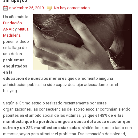
noviembre 25, 2019
No hay comentarios:
Un año más la
Fundación
ANAR
y
Mutua
Madrileña
ponen el dedo
en la llaga de
uno de los
problemas
enquistados
en la
educación de nuestros menores
que de momento ninguna
admistración pública ha sido capaz de atajar adecuadamente: el
bullying.
Según el último estudio realizado recientemente por estas
organizaciones, las consecuencias del acoso escolar continúan siendo
patentes en el ámbito social de las víctimas, ya que
el 45% de ellas
manifiesta que ha perdido amigos a causa del acoso escolar que
sufren y un 22% manifiestan estar solas
, sintiéndose por lo tanto con
menos apoyos para afrontar el problema. Esa sensación de soledad,