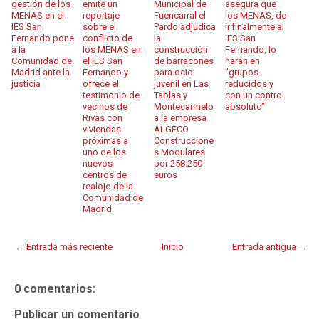
gestión de los
emite un
Municipal de
asegura que
MENAS en el
reportaje
Fuencarral el
los MENAS, de
IES San
sobre el
Pardo adjudica
ir finalmente al
Fernando pone
conflicto de
la
IES San
a la
los MENAS en
construcción
Fernando, lo
Comunidad de
el IES San
de barracones
harán en
Madrid ante la
Fernando y
para ocio
"grupos
justicia
ofrece el
juvenil en Las
reducidos y
testimonio de
Tablas y
con un control
vecinos de
Montecarmelo
absoluto"
Rivas con
a la empresa
viviendas
ALGECO
próximas a
Construccione
uno de los
s Modulares
nuevos
por 258.250
centros de
euros
realojo de la
Comunidad de
Madrid
← Entrada más reciente
Inicio
Entrada antigua →
0 comentarios:
Publicar un comentario