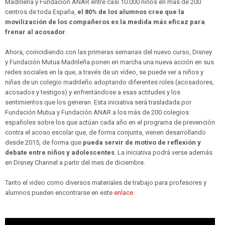
Madrileña y Fundación ANAR entre casi 10.000 niños en más de 200
centros de toda España,
el 80% de los alumnos cree que la
movilización de los compañeros es la medida más eficaz para
frenar al acosador
.
Ahora, coincidiendo con las primeras semanas del nuevo curso, Disney
y Fundación Mutua Madrileña ponen en marcha una nueva acción en sus
redes sociales en la que, a través de un vídeo, se puede ver a niños y
niñas de un colegio madrileño adoptando diferentes roles (acosadores,
acosados y testigos) y enfrentándose a esas actitudes y los
sentimientos que los generan. Esta iniciativa será trasladada por
Fundación Mutua y Fundación ANAR a los más de 200 colegios
españoles sobre los que actúan cada año en el programa de prevención
contra el acoso escolar que, de forma conjunta, vienen desarrollando
desde 2015, de forma que
pueda servir de motivo de reflexión y
debate entre niños y adolescentes
. La iniciativa podrá verse además
en Disney Channel a partir del mes de diciembre.
Tanto el video como diversos materiales de trabajo para profesores y
alumnos pueden encontrarse en este
enlace
.