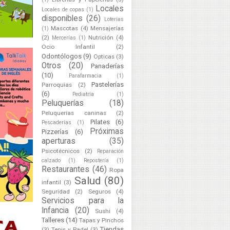
Locales
Locales de copas
(1)
disponibles
(26)
Loterías
Mascotas
(4)
Mensajerías
(1)
(2)
Nutrición
(4)
Mercerías
(1)
Ocio Infantil
(2)
Odontólogos
(9)
Opticas
(3)
Otros
(20)
Panaderías
(10)
Parafarmacia
(1)
Pastelerías
Parroquias
(2)
(6)
Pediatría
(1)
Peluquerías
(18)
Peluquerías caninas
(2)
Pilates
(6)
Pescaderías
(1)
Próximas
Pizzerías
(6)
aperturas
(35)
Psicotécnicos
(2)
Reparación
calzado
(1)
Repostería
(1)
Restaurantes
(46)
Ropa
Salud
(80)
infantil
(3)
Seguridad
(2)
Seguros
(4)
Servicios para la
Infancia
(20)
Sushi
(4)
Talleres
(14)
Tapas y Pinchos
Tiendas
(3)
Tenis y Padel
(3)