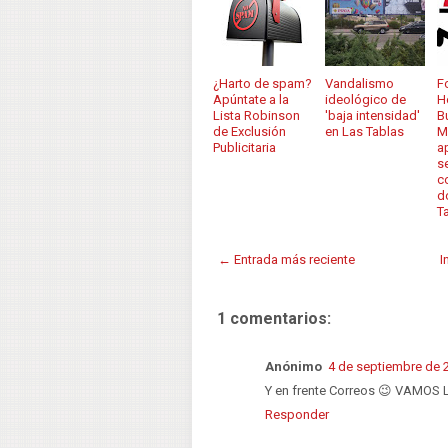
¿Harto de spam?
Vandalismo
F
Apúntate a la
ideológico de
H
Lista Robinson
'baja intensidad'
B
de Exclusión
en Las Tablas
M
Publicitaria
a
s
c
d
T
← Entrada más reciente
I
1 comentarios:
Anónimo
4 de septiembre de 2
Y en frente Correos 😉 VAMOS
Responder