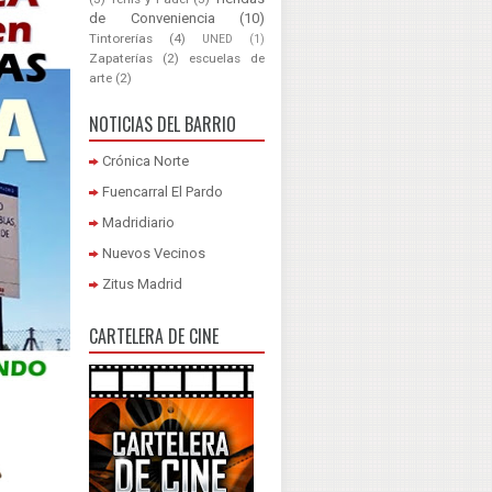
de Conveniencia
(10)
Tintorerías
(4)
UNED
(1)
Zapaterías
(2)
escuelas de
arte
(2)
NOTICIAS DEL BARRIO
Crónica Norte
Fuencarral El Pardo
Madridiario
Nuevos Vecinos
Zitus Madrid
CARTELERA DE CINE