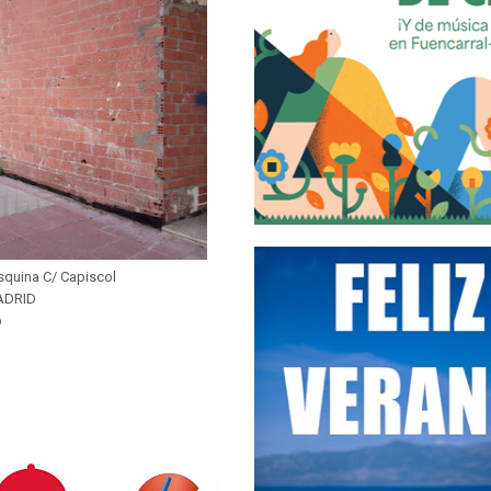
 esquina C/ Capiscol
ADRID
b