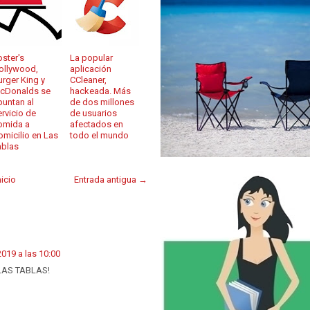
oster's
La popular
ollywood,
aplicación
urger King y
CCleaner,
cDonalds se
hackeada. Más
puntan al
de dos millones
ervicio de
de usuarios
omida a
afectados en
omicilio en Las
todo el mundo
ablas
nicio
Entrada antigua →
019 a las 10:00
 LAS TABLAS!