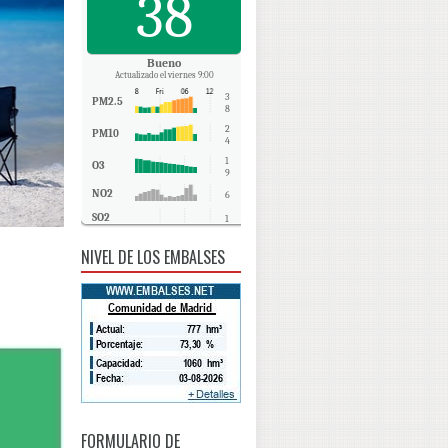
38
Bueno
Actualizado el viernes 9:00
3
PM2.5
8
2
PM10
4
1
O3
9
NO2
6
SO2
1
CO
0
NIVEL DE LOS EMBALSES
FORMULARIO DE