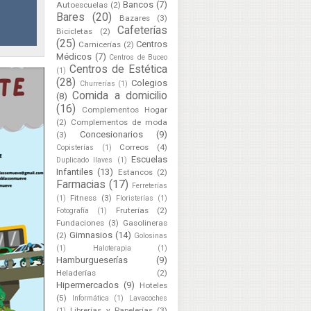
Bancos
(7)
Autoescuelas
(2)
Bares
(20)
Bazares
(3)
Cafeterías
Bicicletas
(2)
(25)
Centros
Carnicerías
(2)
Médicos
(7)
Centros de Buceo
Centros de Estética
(1)
(28)
Colegios
Churrerías
(1)
Comida a domicilio
(8)
(16)
Complementos Hogar
(2)
Complementos de moda
Concesionarios
(9)
(3)
Correos
(4)
Copisterías
(1)
Escuelas
Duplicado llaves
(1)
Infantiles
(13)
Estancos
(2)
Farmacias
(17)
Ferreterías
Fitness
(3)
(1)
Floristerías
(1)
Fruterías
(2)
Fotografía
(1)
Fundaciones
(3)
Gasolineras
Gimnasios
(14)
(2)
Golosinas
(1)
Haloterapia
(1)
Hamburgueserías
(9)
Heladerías
(2)
Hipermercados
(9)
Hoteles
(5)
Informática
(1)
Lavacoches
Librerías y Papelerías
(3)
(1)