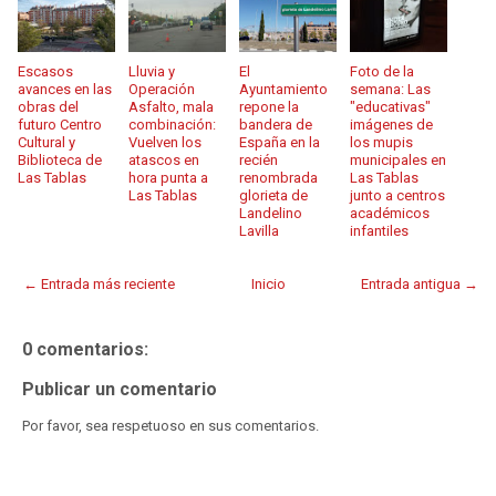
Escasos
Lluvia y
El
Foto de la
avances en las
Operación
Ayuntamiento
semana: Las
obras del
Asfalto, mala
repone la
"educativas"
futuro Centro
combinación:
bandera de
imágenes de
Cultural y
Vuelven los
España en la
los mupis
Biblioteca de
atascos en
recién
municipales en
Las Tablas
hora punta a
renombrada
Las Tablas
Las Tablas
glorieta de
junto a centros
Landelino
académicos
Lavilla
infantiles
← Entrada más reciente
Inicio
Entrada antigua →
0 comentarios:
Publicar un comentario
Por favor, sea respetuoso en sus comentarios.