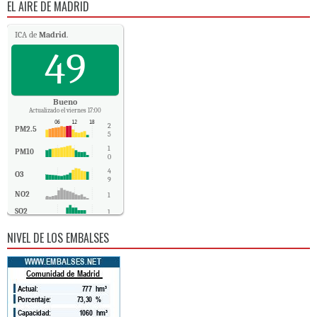
EL AIRE DE MADRID
ICA de
Madrid
.
49
Bueno
Actualizado el viernes 17:00
2
PM2.5
5
1
PM10
0
4
O3
9
NO2
1
SO2
1
CO
0
NIVEL DE LOS EMBALSES