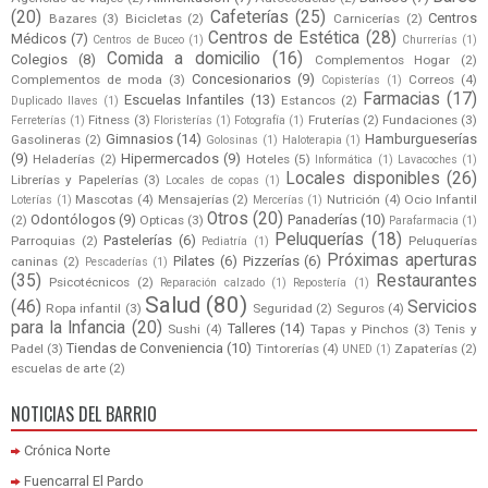
(20)
Cafeterías
(25)
Centros
Bazares
(3)
Bicicletas
(2)
Carnicerías
(2)
Centros de Estética
(28)
Médicos
(7)
Centros de Buceo
(1)
Churrerías
(1)
Comida a domicilio
(16)
Colegios
(8)
Complementos Hogar
(2)
Concesionarios
(9)
Complementos de moda
(3)
Correos
(4)
Copisterías
(1)
Farmacias
(17)
Escuelas Infantiles
(13)
Estancos
(2)
Duplicado llaves
(1)
Fitness
(3)
Fruterías
(2)
Fundaciones
(3)
Ferreterías
(1)
Floristerías
(1)
Fotografía
(1)
Gimnasios
(14)
Hamburgueserías
Gasolineras
(2)
Golosinas
(1)
Haloterapia
(1)
(9)
Hipermercados
(9)
Heladerías
(2)
Hoteles
(5)
Informática
(1)
Lavacoches
(1)
Locales disponibles
(26)
Librerías y Papelerías
(3)
Locales de copas
(1)
Mascotas
(4)
Mensajerías
(2)
Nutrición
(4)
Ocio Infantil
Loterías
(1)
Mercerías
(1)
Otros
(20)
Odontólogos
(9)
Panaderías
(10)
(2)
Opticas
(3)
Parafarmacia
(1)
Peluquerías
(18)
Pastelerías
(6)
Parroquias
(2)
Peluquerías
Pediatría
(1)
Próximas aperturas
Pilates
(6)
Pizzerías
(6)
caninas
(2)
Pescaderías
(1)
(35)
Restaurantes
Psicotécnicos
(2)
Reparación calzado
(1)
Repostería
(1)
Salud
(80)
(46)
Servicios
Ropa infantil
(3)
Seguridad
(2)
Seguros
(4)
para la Infancia
(20)
Talleres
(14)
Sushi
(4)
Tapas y Pinchos
(3)
Tenis y
Tiendas de Conveniencia
(10)
Padel
(3)
Tintorerías
(4)
Zapaterías
(2)
UNED
(1)
escuelas de arte
(2)
NOTICIAS DEL BARRIO
Crónica Norte
Fuencarral El Pardo