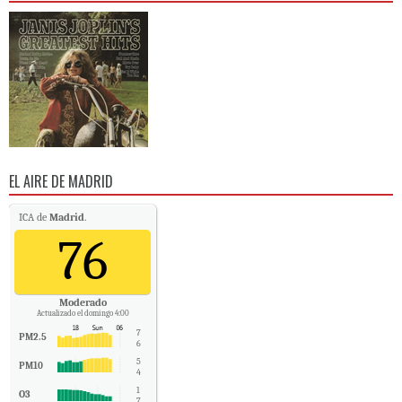
EL AIRE DE MADRID
ICA de
Madrid
.
76
Moderado
Actualizado el domingo 4:00
7
PM2.5
6
5
PM10
4
1
O3
7