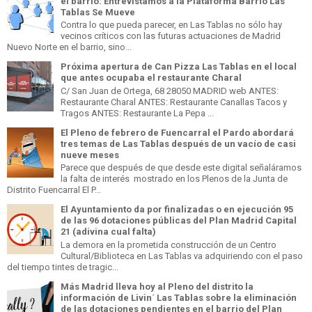
el barrio: Entrevistamos a la Plataforma Barrio Las
Tablas Se Mueve
Contra lo que pueda parecer, en Las Tablas no sólo hay
vecinos críticos con las futuras actuaciones de Madrid
Nuevo Norte en el barrio, sino...
Próxima apertura de Can Pizza Las Tablas en el local
que antes ocupaba el restaurante Charal
C/ San Juan de Ortega, 68 28050 MADRID web ANTES:
Restaurante Charal ANTES: Restaurante Canallas Tacos y
Tragos ANTES: Restaurante La Pepa ...
El Pleno de febrero de Fuencarral el Pardo abordará
tres temas de Las Tablas después de un vacío de casi
nueve meses
Parece que después de que desde este digital señaláramos
la falta de interés mostrado en los Plenos de la Junta de
Distrito Fuencarral El P...
El Ayuntamiento da por finalizadas o en ejecución 95
de las 96 dotaciones públicas del Plan Madrid Capital
21 (adivina cual falta)
La demora en la prometida construcción de un Centro
Cultural/Biblioteca en Las Tablas va adquiriendo con el paso
del tiempo tintes de tragic...
Más Madrid lleva hoy al Pleno del distrito la
información de Livin´ Las Tablas sobre la eliminación
de las dotaciones pendientes en el barrio del Plan