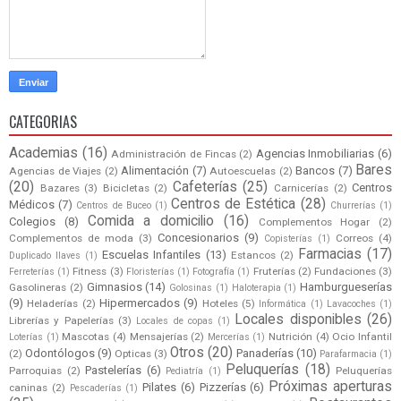
CATEGORIAS
Academias
(16)
Agencias Inmobiliarias
(6)
Administración de Fincas
(2)
Bares
Alimentación
(7)
Bancos
(7)
Agencias de Viajes
(2)
Autoescuelas
(2)
(20)
Cafeterías
(25)
Centros
Bazares
(3)
Bicicletas
(2)
Carnicerías
(2)
Centros de Estética
(28)
Médicos
(7)
Centros de Buceo
(1)
Churrerías
(1)
Comida a domicilio
(16)
Colegios
(8)
Complementos Hogar
(2)
Concesionarios
(9)
Complementos de moda
(3)
Correos
(4)
Copisterías
(1)
Farmacias
(17)
Escuelas Infantiles
(13)
Estancos
(2)
Duplicado llaves
(1)
Fitness
(3)
Fruterías
(2)
Fundaciones
(3)
Ferreterías
(1)
Floristerías
(1)
Fotografía
(1)
Gimnasios
(14)
Hamburgueserías
Gasolineras
(2)
Golosinas
(1)
Haloterapia
(1)
(9)
Hipermercados
(9)
Heladerías
(2)
Hoteles
(5)
Informática
(1)
Lavacoches
(1)
Locales disponibles
(26)
Librerías y Papelerías
(3)
Locales de copas
(1)
Mascotas
(4)
Mensajerías
(2)
Nutrición
(4)
Ocio Infantil
Loterías
(1)
Mercerías
(1)
Otros
(20)
Odontólogos
(9)
Panaderías
(10)
(2)
Opticas
(3)
Parafarmacia
(1)
Peluquerías
(18)
Pastelerías
(6)
Parroquias
(2)
Peluquerías
Pediatría
(1)
Próximas aperturas
Pilates
(6)
Pizzerías
(6)
caninas
(2)
Pescaderías
(1)