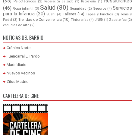
(35)
Restaurantes
Psicotécnicos
(2)
Reparación calzado
(1)
Repostería
(1)
Salud
(80)
(46)
Servicios
Ropa infantil
(3)
Seguridad
(2)
Seguros
(4)
para la Infancia
(20)
Talleres
(14)
Sushi
(4)
Tapas y Pinchos
(3)
Tenis y
Tiendas de Conveniencia
(10)
Padel
(3)
Tintorerías
(4)
Zapaterías
(2)
UNED
(1)
escuelas de arte
(2)
NOTICIAS DEL BARRIO
Crónica Norte
Fuencarral El Pardo
Madridiario
Nuevos Vecinos
Zitus Madrid
CARTELERA DE CINE