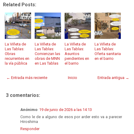
Related Posts:
La Viñeta de
La Viñeta de
La Viñeta de
La Viñeta de
Las Tablas:
Las Tablas:
Las Tablas:
Las Tablas:
Obras
Comienzan las
Asuntos
Oferta sanitaria
recurrentes en
obras de MNN
pendientes en
en el barrio
la vía pública
en Las Tablas
el barrio
← Entrada más reciente
Inicio
Entrada antigua →
3 comentarios:
Anónimo
19 de junio de 2026 a las 14:13
Como le de a alguno de esos por arder esto va a parecer
Hiroshima
Responder