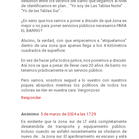
desunión entre los vecinos del barrio que llegamos al nivel
de identificarnos en plan... "Yo soy de Las Tablas Norte" ...
"Yo de las Tablas Sur"...
¿En serio que nos vamos a poner a discutir de qué zona es
mejor o no para poner servicios públicos necesarios PARA
EL BARRIO?
Alucino, la verdad, con que empecemos a "etiquetarnos"
dentro de una zona que apenas llega a los 4 kilómetros
cuadrados de superficie.
En vez de hacer piña todos juntos, nos ponemos a discutir.
Así nos va que a pesar de llevar casi 20 años de barrio no
tenemos prácticamente ni un servicio público.
Pero vamos, vosotros seguid a lo vuestro con vuestros
piques absurdos mientras los políticos de todos los
colores se ríen en nuestra cara. Vergonzoso
Responder
Anónimo
5 de marzo de 2024 a las 17:29
Es evidente que la zona sur de LT está completamente
desatendida de transporte y equipamiento público.
Incluso cuando se asfaltó recientemente se olvidaron de
nuevo de... la zona sur. El ajardinamiento es escaso y está