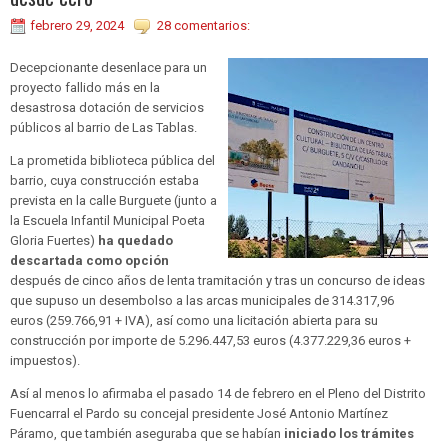
febrero 29, 2024
28 comentarios:
Decepcionante desenlace para un
proyecto fallido más en la
desastrosa dotación de servicios
públicos al barrio de Las Tablas.
La prometida biblioteca pública del
barrio, cuya construcción estaba
prevista en la calle Burguete (junto a
la Escuela Infantil Municipal Poeta
Gloria Fuertes)
ha quedado
descartada como opción
después de cinco años de lenta tramitación y tras un concurso de ideas
que supuso un desembolso a las arcas municipales de 314.317,96
euros (259.766,91 + IVA), así como una licitación abierta para su
construcción por importe de 5.296.447,53 euros (4.377.229,36 euros +
impuestos).
Así al menos lo afirmaba el pasado 14 de febrero en el Pleno del Distrito
Fuencarral el Pardo su concejal presidente José Antonio Martínez
Páramo, que también aseguraba que se habían
iniciado los trámites