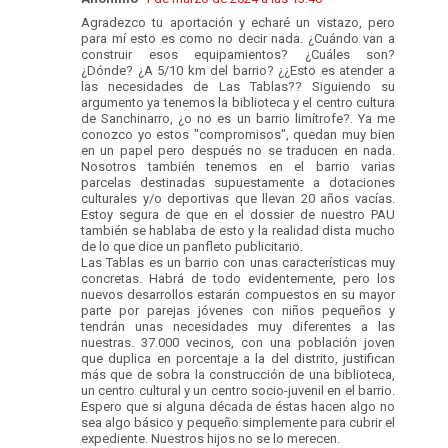
Agradezco tu aportación y echaré un vistazo, pero
para mí esto es como no decir nada. ¿Cuándo van a
construir esos equipamientos? ¿Cuáles son?
¿Dónde? ¿A 5/10 km del barrio? ¿¿Esto es atender a
las necesidades de Las Tablas?? Siguiendo su
argumento ya tenemos la biblioteca y el centro cultura
de Sanchinarro, ¿o no es un barrio limítrofe?. Ya me
conozco yo estos "compromisos", quedan muy bien
en un papel pero después no se traducen en nada.
Nosotros también tenemos en el barrio varias
parcelas destinadas supuestamente a dotaciones
culturales y/o deportivas que llevan 20 años vacías.
Estoy segura de que en el dossier de nuestro PAU
también se hablaba de esto y la realidad dista mucho
de lo que dice un panfleto publicitario.
Las Tablas es un barrio con unas características muy
concretas. Habrá de todo evidentemente, pero los
nuevos desarrollos estarán compuestos en su mayor
parte por parejas jóvenes con niños pequeños y
tendrán unas necesidades muy diferentes a las
nuestras. 37.000 vecinos, con una población joven
que duplica en porcentaje a la del distrito, justifican
más que de sobra la construcción de una biblioteca,
un centro cultural y un centro socio-juvenil en el barrio.
Espero que si alguna década de éstas hacen algo no
sea algo básico y pequeño simplemente para cubrir el
expediente. Nuestros hijos no se lo merecen.