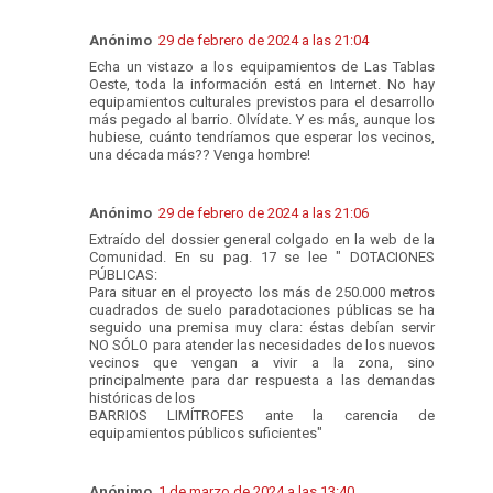
Anónimo
29 de febrero de 2024 a las 21:04
Echa un vistazo a los equipamientos de Las Tablas
Oeste, toda la información está en Internet. No hay
equipamientos culturales previstos para el desarrollo
más pegado al barrio. Olvídate. Y es más, aunque los
hubiese, cuánto tendríamos que esperar los vecinos,
una década más?? Venga hombre!
Anónimo
29 de febrero de 2024 a las 21:06
Extraído del dossier general colgado en la web de la
Comunidad. En su pag. 17 se lee " DOTACIONES
PÚBLICAS:
Para situar en el proyecto los más de 250.000 metros
cuadrados de suelo paradotaciones públicas se ha
seguido una premisa muy clara: éstas debían servir
NO SÓLO para atender las necesidades de los nuevos
vecinos que vengan a vivir a la zona, sino
principalmente para dar respuesta a las demandas
históricas de los
BARRIOS LIMÍTROFES ante la carencia de
equipamientos públicos suficientes"
Anónimo
1 de marzo de 2024 a las 13:40