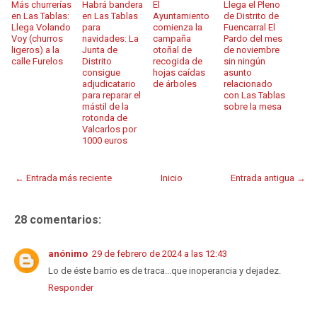
Más churrerías
Habrá bandera
El
Llega el Pleno
en Las Tablas:
en Las Tablas
Ayuntamiento
de Distrito de
Llega Volando
para
comienza la
Fuencarral El
Voy (churros
navidades: La
campaña
Pardo del mes
ligeros) a la
Junta de
otoñal de
de noviembre
calle Furelos
Distrito
recogida de
sin ningún
consigue
hojas caídas
asunto
adjudicatario
de árboles
relacionado
para reparar el
con Las Tablas
mástil de la
sobre la mesa
rotonda de
Valcarlos por
1000 euros
← Entrada más reciente
Inicio
Entrada antigua →
28 comentarios:
anónimo
29 de febrero de 2024 a las 12:43
Lo de éste barrio es de traca...que inoperancia y dejadez.
Responder