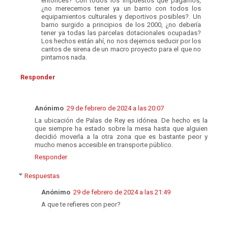
entonces? Con todos los impuestos que pagamos,
¿no merecemos tener ya un barrio con todos los
equipamientos culturales y deportivos posibles?. Un
barrio surgido a principios de los 2000, ¿no debería
tener ya todas las parcelas dotacionales ocupadas?
Los hechos están ahí, no nos dejemos seducir por los
cantos de sirena de un macro proyecto para el que no
pintamos nada.
Responder
Anónimo
29 de febrero de 2024 a las 20:07
La ubicación de Palas de Rey es idónea. De hecho es la
que siempre ha estado sobre la mesa hasta que alguien
decidió moverla a la otra zona que es bastante peor y
mucho menos accesible en transporte público.
Responder
Respuestas
Anónimo
29 de febrero de 2024 a las 21:49
A que te refieres con peor?