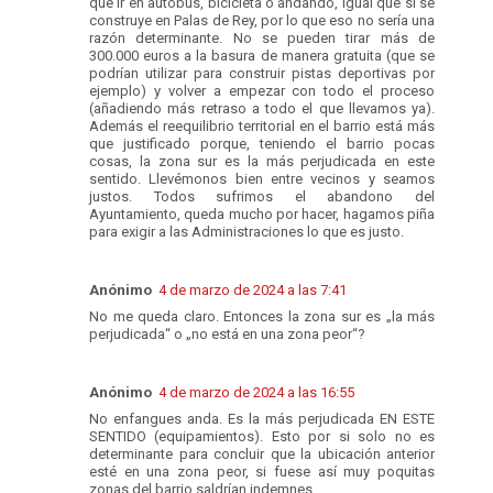
que ir en autobús, bicicleta o andando, igual que si se
construye en Palas de Rey, por lo que eso no sería una
razón determinante. No se pueden tirar más de
300.000 euros a la basura de manera gratuita (que se
podrían utilizar para construir pistas deportivas por
ejemplo) y volver a empezar con todo el proceso
(añadiendo más retraso a todo el que llevamos ya).
Además el reequilibrio territorial en el barrio está más
que justificado porque, teniendo el barrio pocas
cosas, la zona sur es la más perjudicada en este
sentido. Llevémonos bien entre vecinos y seamos
justos. Todos sufrimos el abandono del
Ayuntamiento, queda mucho por hacer, hagamos piña
para exigir a las Administraciones lo que es justo.
Anónimo
4 de marzo de 2024 a las 7:41
No me queda claro. Entonces la zona sur es „la más
perjudicada“ o „no está en una zona peor“?
Anónimo
4 de marzo de 2024 a las 16:55
No enfangues anda. Es la más perjudicada EN ESTE
SENTIDO (equipamientos). Esto por si solo no es
determinante para concluir que la ubicación anterior
esté en una zona peor, si fuese así muy poquitas
zonas del barrio saldrían indemnes.