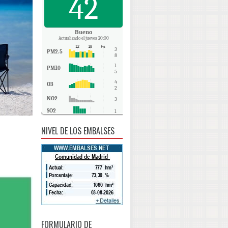
42
Bueno
Actualizado el jueves 20:00
3
PM2.5
8
1
PM10
5
4
O3
2
NO2
3
SO2
1
CO
-
NIVEL DE LOS EMBALSES
FORMULARIO DE