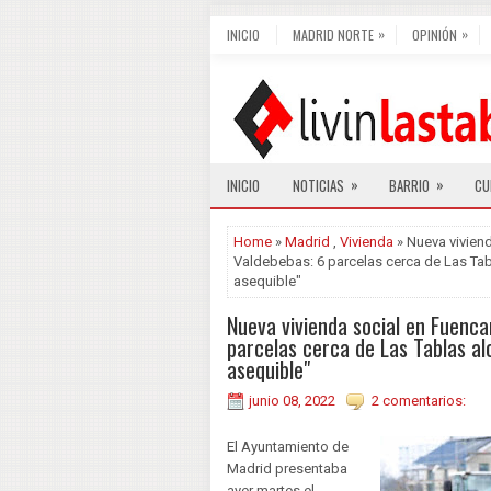
»
»
INICIO
MADRID NORTE
OPINIÓN
»
»
INICIO
NOTICIAS
BARRIO
CU
Home
»
Madrid
,
Vivienda
» Nueva viviend
Valdebebas: 6 parcelas cerca de Las Tabl
asequible"
Nueva vivienda social en Fuenca
parcelas cerca de Las Tablas alo
asequible"
junio 08, 2022
2 comentarios:
El Ayuntamiento de
Madrid presentaba
ayer martes el