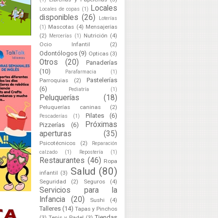
Locales
Locales de copas
(1)
disponibles
(26)
Loterías
Mascotas
(4)
Mensajerías
(1)
(2)
Nutrición
(4)
Mercerías
(1)
Ocio Infantil
(2)
Odontólogos
(9)
Opticas
(3)
Otros
(20)
Panaderías
(10)
Parafarmacia
(1)
Pastelerías
Parroquias
(2)
(6)
Pediatría
(1)
Peluquerías
(18)
Peluquerías caninas
(2)
Pilates
(6)
Pescaderías
(1)
Próximas
Pizzerías
(6)
aperturas
(35)
Psicotécnicos
(2)
Reparación
calzado
(1)
Repostería
(1)
Restaurantes
(46)
Ropa
Salud
(80)
infantil
(3)
Seguridad
(2)
Seguros
(4)
Servicios para la
Infancia
(20)
Sushi
(4)
Talleres
(14)
Tapas y Pinchos
Tiendas
(3)
Tenis y Padel
(3)