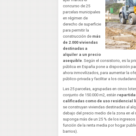
concurso de 25
parcelas municipales
en régimen de
derecho de superficie
para permitir la
construcción de
más
de 2.000 viviendas
destinadas a
alquiler a un precio
asequible
. Según el consistorio, es la p
pública en España pone a disposición part
ahora inmovilizados, para aumentar la ofe
público-privada y facilitar a los ciudada
Las 25 parcelas, agrupadas en cinco lotes,
conjunto de 150.000 m2, están
repartidas
calificadas como de uso residencial l
se construyan viviendas destinadas al alq
debajo del precio medio de la zona en el
suponga más de un 25 % de los ingresos 
función de la renta media por hogar public
barrios).