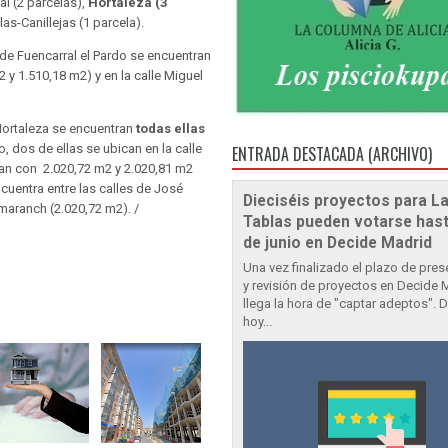
al (2 parcelas),
Hortaleza (3
Blas-Canillejas (1 parcela).
 de Fuencarral el Pardo se encuentran
2 y 1.510,18 m2) y en la calle Miguel
 Hortaleza se encuentran
todas ellas
o, dos de ellas se ubican en la calle
ENTRADA DESTACADA (ARCHIVO)
an con 2.020,72 m2 y 2.020,81 m2
cuentra entre las calles de José
Dieciséis proyectos para L
aranch (2.020,72 m2). /
Tablas pueden votarse hast
de junio en Decide Madrid
Una vez finalizado el plazo de pre
y revisión de proyectos en Decide 
llega la hora de "captar adeptos". 
hoy...