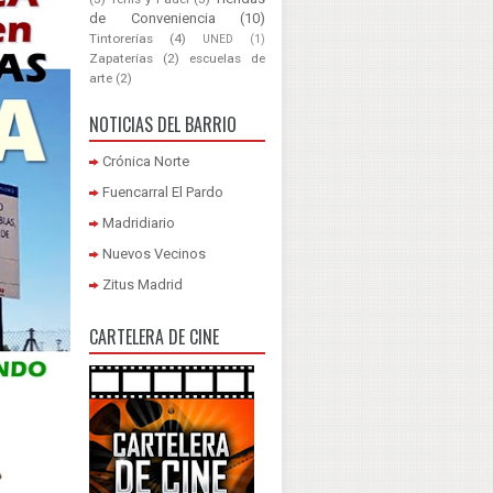
de Conveniencia
(10)
Tintorerías
(4)
UNED
(1)
Zapaterías
(2)
escuelas de
arte
(2)
NOTICIAS DEL BARRIO
Crónica Norte
Fuencarral El Pardo
Madridiario
Nuevos Vecinos
Zitus Madrid
CARTELERA DE CINE