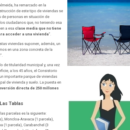
-Almeida, ha remarcado en la
trucción de este tipo de viviendas se
s de personas en situación de
ellos ciudadanos que, no teniendo esa
cen a esa
clase media que no tiene
ara acceder a una vivienda
”.
 estas viviendas suponen, además, un
enimos en una zona concreta de la
”.
 de titularidad municipal y, una vez
ficie, a los 45 años, el Consistorio
 un importante parque de viviendas
ipal de vivienda y suelo. La puesta en
nversión directa de 250 millones
 Las Tablas
las parcelas es la siguiente:
as), Moncloa-Aravaca (1 parcela),
ina (1 parcela), Carabanchel (3