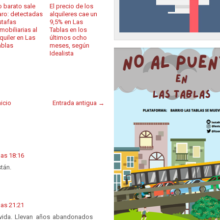
o barato sale
El precio de los
aro: detectadas
alquileres cae un
stafas
9,5% en Las
mobiliarias al
Tablas en los
lquiler en Las
últimos ocho
ablas
meses, según
Idealista
nicio
Entrada antigua →
las 18:16
tán.
las 21:21
vida. Llevan años abandonados