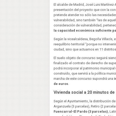
El alcalde de Madrid, José Luis Martínez
presentación del proyecto que con la cons
pretende atender no sólo las necesidade
vulnerabilidad, sino también “las de aqu
consideración de vulnerabilidad, pertene
la capacidad económica suficiente p
Según la vicealcaldesa, Begoña Villacís,
reequilibrio territorial “porque no interv
ciudad, sino que actuamos en 11 distritos
El suelo objeto de concurso seguirá siendo
finalizado el contrato de derecho de super
podrá incorporar al patrimonio municipal
construido, que servirá a la política munic
marcha de este concurso supondrá una
i
de euros
.
Vivienda social a 20 minutos de
Según el Ayuntamiento, la distribución de 
Arganzuela (3 parcelas), Retiro (2 parcel
Fuencarral-El Pardo (3 parcelas)
, Lat