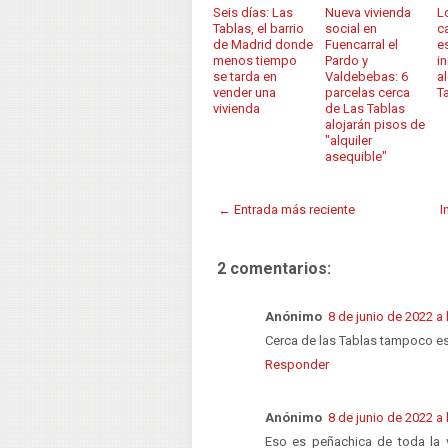
Seis días: Las
Nueva vivienda
L
Tablas, el barrio
social en
c
de Madrid donde
Fuencarral el
e
menos tiempo
Pardo y
in
se tarda en
Valdebebas: 6
a
vender una
parcelas cerca
T
vivienda
de Las Tablas
alojarán pisos de
"alquiler
asequible"
← Entrada más reciente
I
2 comentarios:
Anónimo
8 de junio de 2022 a 
Cerca de las Tablas tampoco es
Responder
Anónimo
8 de junio de 2022 a 
Eso es peñachica de toda la 