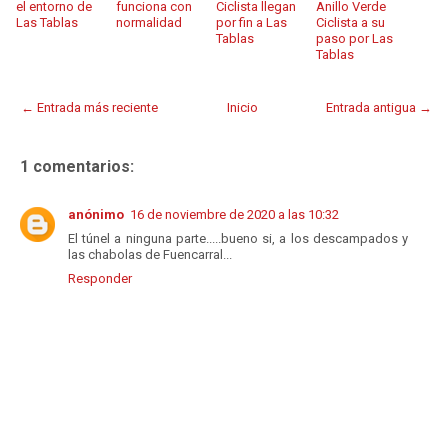
el entorno de
funciona con
Ciclista llegan
Anillo Verde
Las Tablas
normalidad
por fin a Las
Ciclista a su
Tablas
paso por Las
Tablas
← Entrada más reciente
Inicio
Entrada antigua →
1 comentarios:
anónimo
16 de noviembre de 2020 a las 10:32
El túnel a ninguna parte.....bueno si, a los descampados y
las chabolas de Fuencarral...
Responder