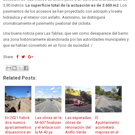
3,90 metros.
La superficie total de la actuación es de 3.650 m2
. Los
pavimentos de los accesos se han proyectado con adoquín y loseta
hidráulica y el interior con asfalto. Asimismo, se distinguirá
cromáticamente el pavimento peatonal del ciclista.
Una buena noticia para Las Tablas, que ven como desaparece del barrio
una zona históricamente abandonada por las autoridades municipales y
que se habían convertido en un foco de suciedad. /
Share:
Related Posts:
En 2021 habrá
Las obras en la
Las esperadas
El
dos nuevos
M-607 finalizan
obras de
Ayuntamiento
aparcamientos
y el enlace con
renovación del
acometerá
disuasorios en
la M-40 ya
Anillo Verde
mejoras en el