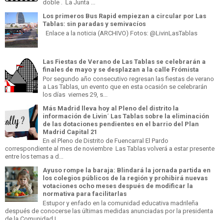
doble . La Junta ...
Los primeros Bus Rapid empiezan a circular por Las
Tablas: sin paradas y semivacíos
Enlace a la noticia (ARCHIVO) Fotos: @LivinLasTablas
Las Fiestas de Verano de Las Tablas se celebrarán a
finales de mayo y se desplazan a la calle Frómista
Por segundo año consecutivo regresan las fiestas de verano
a Las Tablas, un evento que en esta ocasión se celebrarán
los días viernes 29, s...
Más Madrid lleva hoy al Pleno del distrito la
información de Livin´ Las Tablas sobre la eliminación
de las dotaciones pendientes en el barrio del Plan
Madrid Capital 21
En el Pleno de Distrito de Fuencarral El Pardo
correspondiente al mes de noviembre Las Tablas volverá a estar presente
entre los temas a d...
Ayuso rompe la baraja: Blindará la jornada partida en
los colegios públicos de la región y prohibirá nuevas
votaciones ocho meses después de modificar la
normativa para facilitarlas
Estupor y enfado en la comunidad educativa madrileña
después de conocerse las últimas medidas anunciadas por la presidenta
de la Comunidad I...