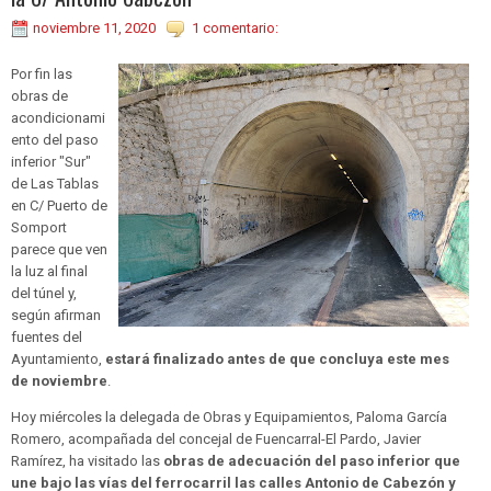
noviembre 11, 2020
1 comentario:
Por fin las
obras de
acondicionami
ento del paso
inferior "Sur"
de Las Tablas
en C/ Puerto de
Somport
parece que ven
la luz al final
del túnel y,
según afirman
fuentes del
Ayuntamiento,
estará finalizado antes de que concluya este mes
de noviembre
.
Hoy miércoles la delegada de Obras y Equipamientos, Paloma García
Romero, acompañada del concejal de Fuencarral-El Pardo, Javier
Ramírez, ha visitado las
obras de adecuación del paso inferior que
une bajo las vías del ferrocarril las calles Antonio de Cabezón y