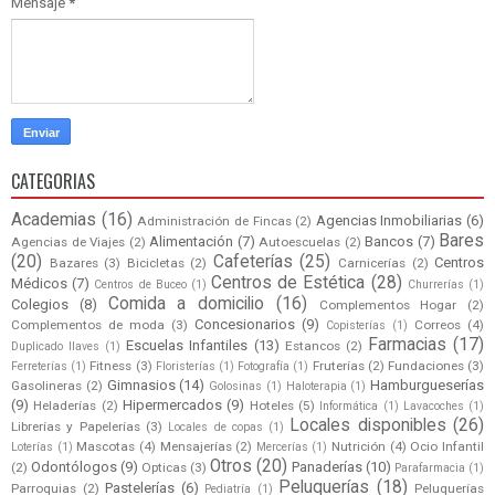
Mensaje
*
CATEGORIAS
Academias
(16)
Agencias Inmobiliarias
(6)
Administración de Fincas
(2)
Bares
Alimentación
(7)
Bancos
(7)
Agencias de Viajes
(2)
Autoescuelas
(2)
(20)
Cafeterías
(25)
Centros
Bazares
(3)
Bicicletas
(2)
Carnicerías
(2)
Centros de Estética
(28)
Médicos
(7)
Centros de Buceo
(1)
Churrerías
(1)
Comida a domicilio
(16)
Colegios
(8)
Complementos Hogar
(2)
Concesionarios
(9)
Complementos de moda
(3)
Correos
(4)
Copisterías
(1)
Farmacias
(17)
Escuelas Infantiles
(13)
Estancos
(2)
Duplicado llaves
(1)
Fitness
(3)
Fruterías
(2)
Fundaciones
(3)
Ferreterías
(1)
Floristerías
(1)
Fotografía
(1)
Gimnasios
(14)
Hamburgueserías
Gasolineras
(2)
Golosinas
(1)
Haloterapia
(1)
(9)
Hipermercados
(9)
Heladerías
(2)
Hoteles
(5)
Informática
(1)
Lavacoches
(1)
Locales disponibles
(26)
Librerías y Papelerías
(3)
Locales de copas
(1)
Mascotas
(4)
Mensajerías
(2)
Nutrición
(4)
Ocio Infantil
Loterías
(1)
Mercerías
(1)
Otros
(20)
Odontólogos
(9)
Panaderías
(10)
(2)
Opticas
(3)
Parafarmacia
(1)
Peluquerías
(18)
Pastelerías
(6)
Parroquias
(2)
Peluquerías
Pediatría
(1)