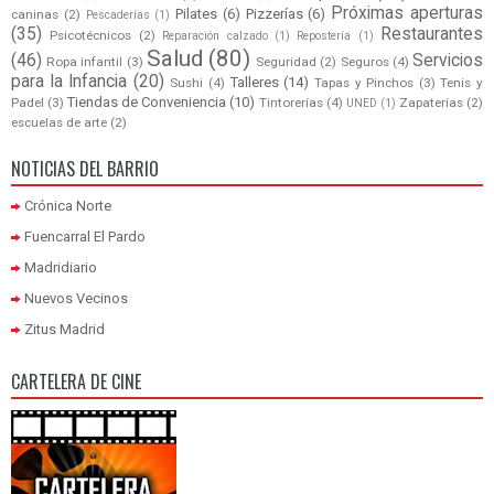
Próximas aperturas
Pilates
(6)
Pizzerías
(6)
caninas
(2)
Pescaderías
(1)
(35)
Restaurantes
Psicotécnicos
(2)
Reparación calzado
(1)
Repostería
(1)
Salud
(80)
(46)
Servicios
Ropa infantil
(3)
Seguridad
(2)
Seguros
(4)
para la Infancia
(20)
Talleres
(14)
Sushi
(4)
Tapas y Pinchos
(3)
Tenis y
Tiendas de Conveniencia
(10)
Padel
(3)
Tintorerías
(4)
Zapaterías
(2)
UNED
(1)
escuelas de arte
(2)
NOTICIAS DEL BARRIO
Crónica Norte
Fuencarral El Pardo
Madridiario
Nuevos Vecinos
Zitus Madrid
CARTELERA DE CINE