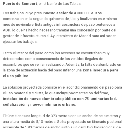
Puerto de Somport
, en el barrio de Las Tablas.
Los trabajos, cuyo presupuesto
asciende a 380.000 euros
,
comenzaron en la segunda quincena de julio y finalizarán este mismo
mes de noviembre. Esta antigua infraestructura de paso pertenece a
ADIF, lo que ha hecho necesario tramitar una concesión por parte del
gestor de infraestructuras al Ayuntamiento de Madrid para así poder
ejecutar los trabajos.
Tanto el interior del paso como los accesos se encontraban muy
deteriorados como consecuencia de los vertidos ilegales de
escombros que se venían realizando. Además, la falta de alumbrado en
la zona de actuación hacía del paso inferior una
zona insegura para
el uso público
.
La solución proyectada consiste en el acondicionamiento del paso para
el uso peatonal y ciclista, lo que incluye pavimentación del firme,
instalación de nuevo alumbrado público con 75 luminarias led,
señalización y nuevo mobiliario urbano
.
El túnel tiene una longitud de 373 metros con un ancho de seis metros y
una altura media de 5,10 metros. Se ha proyectado un itinerario peatonal
accesible de 1,80 metros de ancho junto a un carril bici bidireccional de