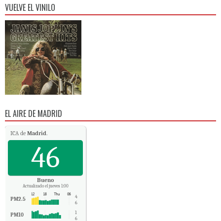
VUELVE EL VINILO
EL AIRE DE MADRID
ICA de
Madrid
.
46
Bueno
Actualizado el jueves 1:00
4
PM2.5
6
1
PM10
6