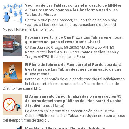
Vecinos de Las Tablas, contra el proyecto de MNN en
el barrio: Entrevistamos a la Plataforma Barrio Las
Tablas Se Mueve
Contra lo que pueda parecer, en Las Tablas no sólo hay
vecinos críticos con las futuras actuaciones de Madrid
Nuevo Norte en el barrio, sino...
Próxima apertura de Can Pizza Las Tablas en el local
que antes ocupaba el restaurante Charal
C/ San Juan de Ortega, 68 28050 MADRID web ANTES:
Restaurante Charal ANTES: Restaurante Canallas Tacos y
Tragos ANTES: Restaurante La Pepa ...
El Pleno de febrero de Fuencarral el Pardo abordará
tres temas de Las Tablas después de un vacío de casi
nueve meses
Parece que después de que desde este digital señaláramos
la falta de interés mostrado en los Plenos de la Junta de
Distrito Fuencarral El P...
El Ayuntamiento da por finalizadas o en ejecución 95
de las 96 dotaciones públicas del Plan Madrid Capital
21 (adivina cual falta)
La demora en la prometida construcción de un Centro
Cultural/Biblioteca en Las Tablas va adquiriendo con el paso
del tiempo tintes de tragic...
Más Madrid lleva hoy al Pleno del distrito la