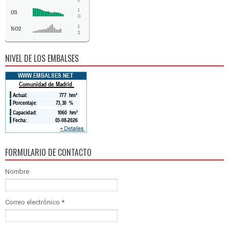
2
1
O3
0
1
NO2
2
SO2
1
NIVEL DE LOS EMBALSES
CO
0
FORMULARIO DE CONTACTO
Nombre
Correo electrónico
*