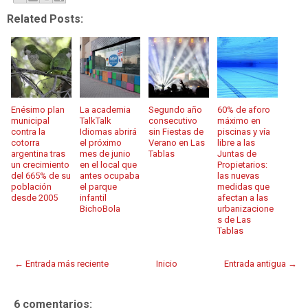
Related Posts:
Enésimo plan
La academia
Segundo año
60% de aforo
municipal
TalkTalk
consecutivo
máximo en
contra la
Idiomas abrirá
sin Fiestas de
piscinas y vía
cotorra
el próximo
Verano en Las
libre a las
argentina tras
mes de junio
Tablas
Juntas de
un crecimiento
en el local que
Propietarios:
del 665% de su
antes ocupaba
las nuevas
población
el parque
medidas que
desde 2005
infantil
afectan a las
BichoBola
urbanizacione
s de Las
Tablas
← Entrada más reciente
Inicio
Entrada antigua →
6 comentarios: