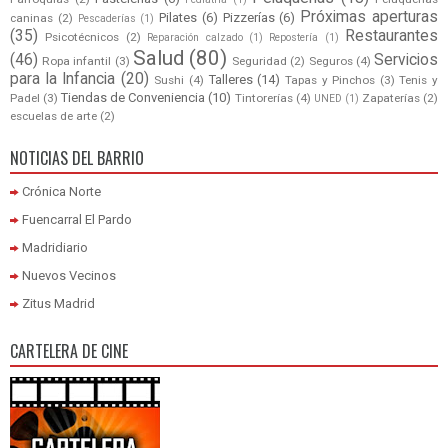
Próximas aperturas
Pilates
(6)
Pizzerías
(6)
caninas
(2)
Pescaderías
(1)
(35)
Restaurantes
Psicotécnicos
(2)
Reparación calzado
(1)
Repostería
(1)
Salud
(80)
(46)
Servicios
Ropa infantil
(3)
Seguridad
(2)
Seguros
(4)
para la Infancia
(20)
Talleres
(14)
Sushi
(4)
Tapas y Pinchos
(3)
Tenis y
Tiendas de Conveniencia
(10)
Padel
(3)
Tintorerías
(4)
Zapaterías
(2)
UNED
(1)
escuelas de arte
(2)
NOTICIAS DEL BARRIO
Crónica Norte
Fuencarral El Pardo
Madridiario
Nuevos Vecinos
Zitus Madrid
CARTELERA DE CINE