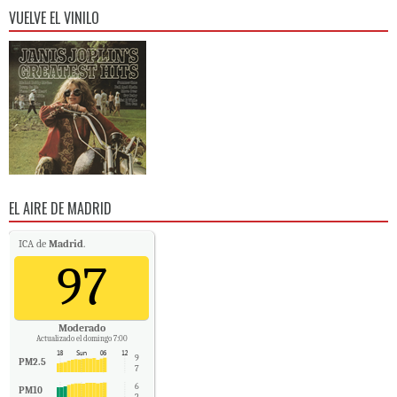
VUELVE EL VINILO
EL AIRE DE MADRID
ICA de
Madrid
.
97
Moderado
Actualizado el domingo 7:00
9
PM2.5
7
6
PM10