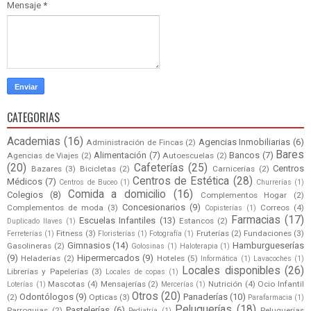
Mensaje
*
CATEGORIAS
Academias
(16)
Agencias Inmobiliarias
(6)
Administración de Fincas
(2)
Bares
Alimentación
(7)
Bancos
(7)
Agencias de Viajes
(2)
Autoescuelas
(2)
(20)
Cafeterías
(25)
Centros
Bazares
(3)
Bicicletas
(2)
Carnicerías
(2)
Centros de Estética
(28)
Médicos
(7)
Centros de Buceo
(1)
Churrerías
(1)
Comida a domicilio
(16)
Colegios
(8)
Complementos Hogar
(2)
Concesionarios
(9)
Complementos de moda
(3)
Correos
(4)
Copisterías
(1)
Farmacias
(17)
Escuelas Infantiles
(13)
Estancos
(2)
Duplicado llaves
(1)
Fitness
(3)
Fruterías
(2)
Fundaciones
(3)
Ferreterías
(1)
Floristerías
(1)
Fotografía
(1)
Gimnasios
(14)
Hamburgueserías
Gasolineras
(2)
Golosinas
(1)
Haloterapia
(1)
(9)
Hipermercados
(9)
Heladerías
(2)
Hoteles
(5)
Informática
(1)
Lavacoches
(1)
Locales disponibles
(26)
Librerías y Papelerías
(3)
Locales de copas
(1)
Mascotas
(4)
Mensajerías
(2)
Nutrición
(4)
Ocio Infantil
Loterías
(1)
Mercerías
(1)
Otros
(20)
Odontólogos
(9)
Panaderías
(10)
(2)
Opticas
(3)
Parafarmacia
(1)
Peluquerías
(18)
Pastelerías
(6)
Parroquias
(2)
Peluquerías
Pediatría
(1)