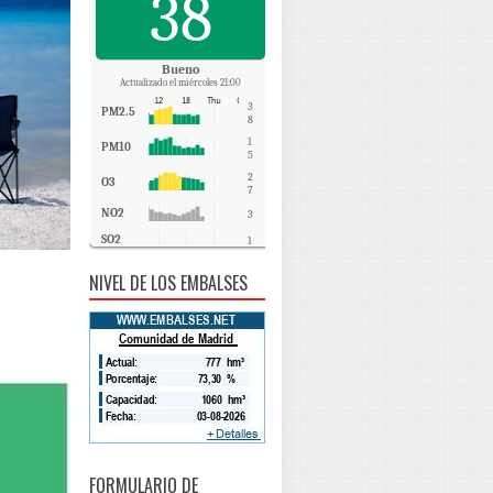
38
Bueno
Actualizado el miércoles 21:00
3
PM2.5
8
1
PM10
5
2
O3
7
NO2
3
SO2
1
CO
0
NIVEL DE LOS EMBALSES
FORMULARIO DE