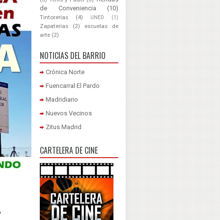
de Conveniencia
(10)
Tintorerías
(4)
UNED
(1)
Zapaterías
(2)
escuelas de
arte
(2)
NOTICIAS DEL BARRIO
Crónica Norte
Fuencarral El Pardo
Madridiario
Nuevos Vecinos
Zitus Madrid
CARTELERA DE CINE