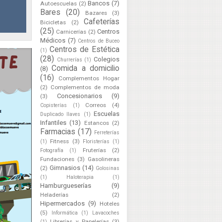
Bancos
(7)
Autoescuelas
(2)
Bares
(20)
Bazares
(3)
Cafeterías
Bicicletas
(2)
(25)
Centros
Carnicerías
(2)
Médicos
(7)
Centros de Buceo
Centros de Estética
(1)
(28)
Colegios
Churrerías
(1)
Comida a domicilio
(8)
(16)
Complementos Hogar
(2)
Complementos de moda
Concesionarios
(9)
(3)
Correos
(4)
Copisterías
(1)
Escuelas
Duplicado llaves
(1)
Infantiles
(13)
Estancos
(2)
Farmacias
(17)
Ferreterías
Fitness
(3)
(1)
Floristerías
(1)
Fruterías
(2)
Fotografía
(1)
Fundaciones
(3)
Gasolineras
Gimnasios
(14)
(2)
Golosinas
(1)
Haloterapia
(1)
Hamburgueserías
(9)
Heladerías
(2)
Hipermercados
(9)
Hoteles
(5)
Informática
(1)
Lavacoches
Librerías y Papelerías
(3)
(1)