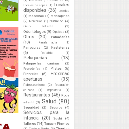
Locales
Locales de copas
(1)
disponibles
(26)
Loterías
Mascotas
(4)
Mensajerías
(1)
(2)
Nutrición
(4)
Mercerías
(1)
Ocio Infantil
(2)
Odontólogos
(9)
Opticas
(3)
Otros
(20)
Panaderías
(10)
Parafarmacia
(1)
Pastelerías
Parroquias
(2)
(6)
Pediatría
(1)
Peluquerías
(18)
Peluquerías caninas
(2)
Pilates
(6)
Pescaderías
(1)
Próximas
Pizzerías
(6)
aperturas
(35)
Psicotécnicos
(2)
Reparación
calzado
(1)
Repostería
(1)
Restaurantes
(46)
Ropa
Salud
(80)
infantil
(3)
Seguridad
(2)
Seguros
(4)
Servicios para la
Infancia
(20)
Sushi
(4)
Talleres
(14)
Tapas y Pinchos
Tiendas
(3)
Tenis y Padel
(3)