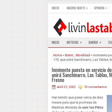
»
»
INICIO
MADRID NORTE
OPINIÓN
»
»
INICIO
NOTICIAS
BARRIO
CU
Home
»
Barrio
,
Movilidad
» Inminente pue
170, que unirá Sanchinarro, Las Tablas,
Inminente puesta en servicio de
unirá Sanchinarro, Las Tablas, 
Fresno
abril 21, 2022
13 comentarios:
Han tenido que pasar cerca de diez
meses para que la promesa de
Martínez Almeida de
unir los PAUs