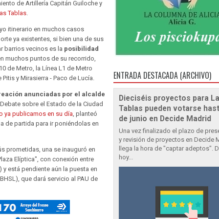
ento de Artillería Capitán Guiloche y
as Tablas
.
uyo itinerario en muchos casos
rte ya existentes, si bien una de sus
 barrios vecinos es la
posibilidad
n muchos puntos de su recorrido,
 10 de Metro, la Línea L1 de Metro
ENTRADA DESTACADA (ARCHIVO)
Pitis y Mirasierra - Paco de Lucía.
reación anunciadas por el alcalde
Dieciséis proyectos para L
 Debate sobre el Estado de la Ciudad
Tablas pueden votarse hast
o ya publicamos en su día
, planteó
de junio en Decide Madrid
de partida para ir poniéndolas en
Una vez finalizado el plazo de pre
y revisión de proyectos en Decide 
llega la hora de "captar adeptos". 
ús prometidas, una se inauguró en
hoy...
aza Elíptica", con conexión entre
l) y está pendiente aún la puesta en
 (BHSL), que dará servicio al PAU de