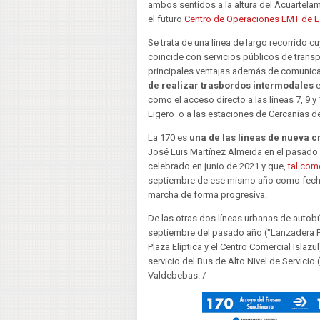
ambos sentidos a la altura del Acuartelami
el futuro
Centro de Operaciones EMT de L
Se trata de una línea de largo recorrido c
coincide con servicios públicos de transpo
principales ventajas además de comunicar
de realizar trasbordos intermodales
e
como el acceso directo a las líneas 7, 9 y
Ligero o a las estaciones de Cercanías de 
La 170 es
una de las líneas de nueva c
José Luis Martínez Almeida en el pasado
celebrado en junio de 2021 y que,
tal com
septiembre de ese mismo año como fecha 
marcha de forma progresiva.
De las otras dos líneas urbanas de autob
septiembre del pasado año ("Lanzadera Pl
Plaza Elíptica y el Centro Comercial Islazu
servicio del Bus de Alto Nivel de Servicio
Valdebebas. /