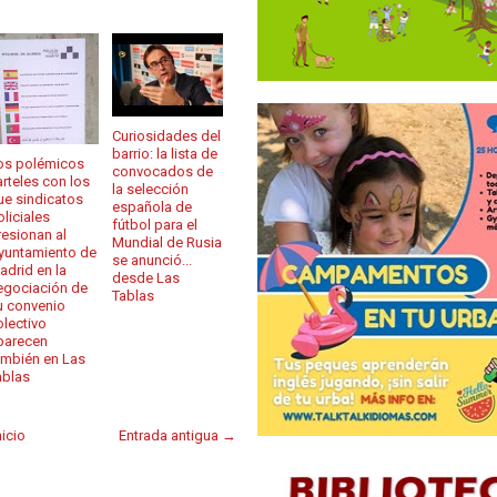
Curiosidades del
barrio: la lista de
os polémicos
convocados de
arteles con los
la selección
ue sindicatos
española de
oliciales
fútbol para el
resionan al
Mundial de Rusia
yuntamiento de
se anunció...
adrid en la
desde Las
egociación de
Tablas
u convenio
olectivo
parecen
ambién en Las
ablas
nicio
Entrada antigua →