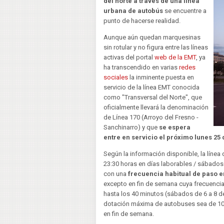
del norte a través de una línea
urbana de autobús
se encuentre a
punto de hacerse realidad.
Aunque aún quedan marquesinas
sin rotular y no figura entre las líneas
activas del portal
web de la EMT
, ya
ha transcendido en varias
redes
sociales
la inminente puesta en
servicio de la línea EMT conocida
como "Transversal del Norte", que
oficialmente llevará la denominación
de Línea 170 (Arroyo del Fresno -
Sanchinarro) y que
se espera
entre en servicio el próximo lunes 25 
Según la información disponible, la línea 
23:30 horas en días laborables / sábados 
con una
frecuencia habitual de paso e
excepto en fin de semana cuya frecuenci
hasta los 40 minutos (sábados de 6 a 8 d
dotación máxima de autobuses sea de 10 v
en fin de semana.