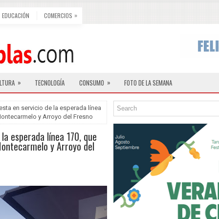
»
EDUCACIÓN
COMERCIOS
»
»
LTURA
TECNOLOGÍA
CONSUMO
FOTO DE LA SEMANA
sta en servicio de la esperada línea
 Montecarmelo y Arroyo del Fresno
 la esperada línea 170, que
Montecarmelo y Arroyo del