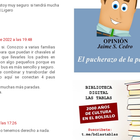
stoy muy seguro si tendrá mucha
.Ligero
de 2022 a las 19:48
si. Conozco a varias familias
ara que puedan ir chavales al
 que llevarles los padres en
 son algo pequeños porque es
 bus es más sencillo y seguro.
 combinar y transbordar del
ro aquí se conectan 4 paus
ne muchas más paradas.
a.
 las 17:26
 no tenemos derecho a nada.