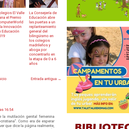
olegios El Valle
La Consejería de
ana el Premio
Educación abre
omputerWorld
las puertas a un
 la Innovación
replanteamiento
n Educación
general del
019
bilingüismo en
los colegios
madrileños y
aboga por
concentrarlo en
la etapa de 0 a 6
años
nicio
Entrada antigua →
las 16:54
la mutilación genital femenina
ocristiana". Como era de esperar
er que dice la página realmente,