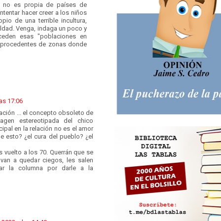
 no es propia de países de
intentar hacer creer a los niños
io de una terrible incultura,
dad. Venga, indaga un poco y
eden esas "poblaciones en
a procedentes de zonas donde
las 17:06
ación ... el concepto obsoleto de
magen estereotipada del chico
cipal en la relación no es el amor
be esto? ¿el cura del pueblo? ¿el
vuelto a los 70. Querrán que se
van a quedar ciegos, les salen
r la columna por darle a la