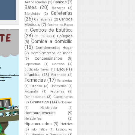
Bancos
(7)
Autoescuelas
(2)
Bares
(20)
Bazares
(3)
Cafeterías
Bicicletas
(2)
(25)
Centros
Carnicerías
(2)
Médicos
(7)
Centros de Buceo
Centros de Estética
(1)
(28)
Colegios
Churrerías
(1)
Comida a domicilio
(8)
(16)
Complementos Hogar
(2)
Complementos de moda
Concesionarios
(9)
(3)
Correos
(4)
Copisterías
(1)
Escuelas
Duplicado llaves
(1)
Infantiles
(13)
Estancos
(2)
Farmacias
(17)
Ferreterías
Fitness
(3)
(1)
Floristerías
(1)
Fruterías
(2)
Fotografía
(1)
Fundaciones
(3)
Gasolineras
Gimnasios
(14)
(2)
Golosinas
(1)
Haloterapia
(1)
Hamburgueserías
(9)
Heladerías
(2)
Hipermercados
(9)
Hoteles
(5)
Informática
(1)
Lavacoches
Librerías y Papelerías
(3)
(1)