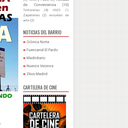
de Conveniencia
(10)
Tintorerías
(4)
UNED
(1)
Zapaterías
(2)
escuelas de
arte
(2)
NOTICIAS DEL BARRIO
Crónica Norte
Fuencarral El Pardo
Madridiario
Nuevos Vecinos
Zitus Madrid
CARTELERA DE CINE