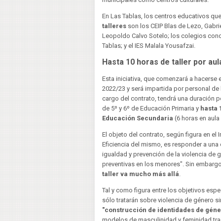
En Las Tablas, los centros educativos qu
talleres
son los CEIP Blas de Lezo, Gabrie
Leopoldo Calvo Sotelo; los colegios conce
Tablas; y el IES Malala Yousafzai.
Hasta 10 horas de taller por aul
Esta iniciativa, que comenzará a hacerse 
2022/23 y será impartida por personal de
cargo del contrato, tendrá una duración p
de 5º y 6º de Educación Primaria y
hasta 
Educación Secundaria
(6 horas en aula 
El objeto del contrato, según figura en e
Eficiencia del mismo, es responder a una
igualdad y prevención de la violencia de
preventivas en los menores". Sin embarg
taller va mucho más allá
.
Tal y como figura entre los objetivos espec
sólo tratarán sobre violencia de género 
"construcción de identidades de géne
modelos de masculinidad y feminidad tradi