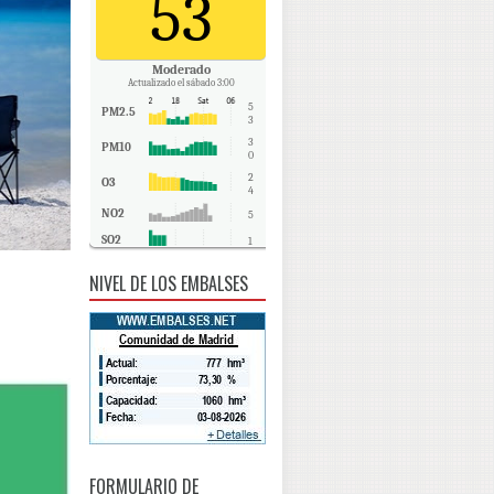
53
Moderado
Actualizado el sábado 3:00
5
PM2.5
3
3
PM10
0
2
O3
4
NO2
5
SO2
1
CO
0
NIVEL DE LOS EMBALSES
FORMULARIO DE