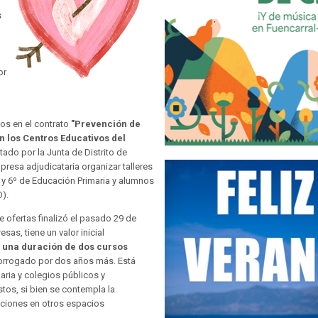
s
or
dos en el contrato
"Prevención de
 los Centros Educativos del
tado por la Junta de Distrito de
mpresa adjudicataria organizar talleres
 y 6º de Educación Primaria y alumnos
O).
e ofertas finalizó el pasado 29 de
as, tiene un valor inicial
 y una duración de dos cursos
rorrogado por dos años más. Está
aria y colegios públicos y
tos, si bien se contempla la
cciones en otros espacios