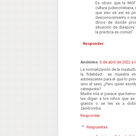
Es obvio que la MGF
cultura judeocristiana, 
que eso es así es prop
desconocimiento o mal
dinos de donde proc
situación de diáspor
la práctica es común".
Responder
Anónimo
6 de abril de 2022 a 
La normalización de la masturb
la fidelidad... se muestra i
adolescente para el que lo prin
sino el sexo ¿Pero quien escri
catequista?
Madre mía si parece que hemos 
les digan a los niños que se 
granos o se les va a dobla
zambomba.
Responder
Respuestas