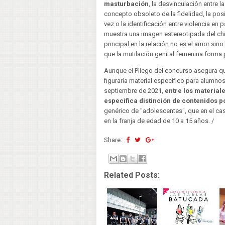
masturbación
, la desvinculación entre l
concepto obsoleto de la fidelidad, la posi
vez o la identificación entre violencia en
muestra una imagen estereotipada del chi
principal en la relación no es el amor si
que la mutilación genital femenina forma p
Aunque el Pliego del concurso asegura qu
figuraría material específico para alumnos 
septiembre de 2021,
entre los material
especifica distinción de contenidos 
genérico de "adolescentes", que en el caso
en la franja de edad de 10 a 15 años. /
Share:
Related Posts: