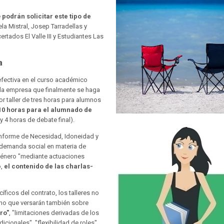
e
podrán solicitar este tipo de
la Mistral, Josep Tarradellas y
rtados El Valle III y Estudiantes Las
a
efectiva en el curso académico
 la empresa que finalmente se haga
or taller de tres horas para alumnos
10 horas para el alumnado de
y 4 horas de debate final).
l Informe de Necesidad, Idoneidad y
 demanda social en materia de
 género "mediante actuaciones
o,
el contenido de las charlas-
íficos del contrato, los talleres no
sino que versarán también sobre
ro"
, "limitaciones derivadas de los
cionales", "flexibilidad de roles",