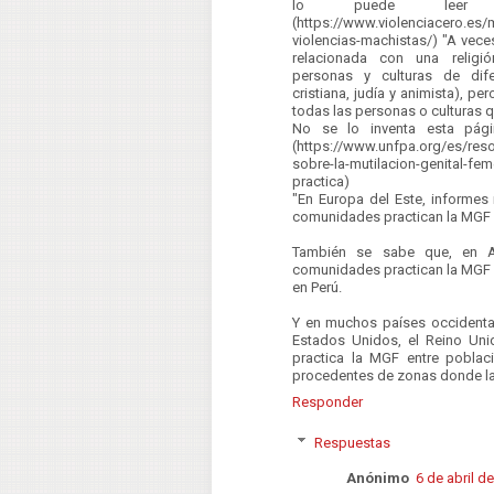
lo puede leer
(https://www.violenciacero.es/
violencias-machistas/) "A vece
relacionada con una religión
personas y culturas de dife
cristiana, judía y animista), pe
todas las personas o culturas q
No se lo inventa esta pági
(https://www.unfpa.org/es/res
sobre-la-mutilacion-genital-
practica)
"En Europa del Este, informes
comunidades practican la MGF e
También se sabe que, en Am
comunidades practican la MGF 
en Perú.
Y en muchos países occidental
Estados Unidos, el Reino Uni
practica la MGF entre poblac
procedentes de zonas donde la
Responder
Respuestas
Anónimo
6 de abril d