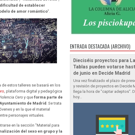
dificultad de establecer
odelo de amor romántico
".
ENTRADA DESTACADA (ARCHIVO)
Dieciséis proyectos para L
Tablas pueden votarse hast
de junio en Decide Madrid
Una vez finalizado el plazo de pre
 de estos talleres se basará en los
y revisión de proyectos en Decide 
ero
, plataforma digital y pedagógica
llega la hora de "captar adeptos". 
hoy...
iolencia Cero
y que
forma parte de
l Ayuntamiento de Madrid
. Se trata
óvenes y en la que el material
entre personajes virtuales.
rarse en la sección "Material para
alización del sexo en grupo y la