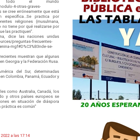
 todo el mundo
modulo-4-otras-graves-
s se cree erróneamente que está
 específica...Se practica por
rentes religiones (musulmana,
ro no tiene por qué realizarse por
ue las practiquen".
na, dice las naciones unidas
ources/preguntas-frecuentes-
femenina-mgf#D%C3%B3nde-se-
 recientes muestran que algunas
n Georgia y la Federación Rusa.
érica del Sur, determinadas
en Colombia, Panamá, Ecuador y
es como Australia, Canadá, los
do y otros países europeos se
iones en situación de diáspora
 práctica es común"
e 2022 a las 17:14