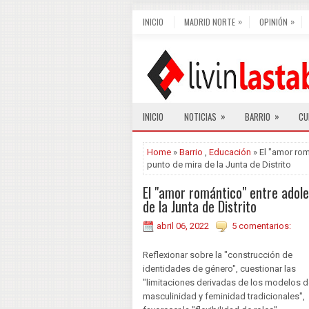
»
»
INICIO
MADRID NORTE
OPINIÓN
»
»
INICIO
NOTICIAS
BARRIO
CU
Home
»
Barrio
,
Educación
» El "amor rom
punto de mira de la Junta de Distrito
El "amor romántico" entre adole
de la Junta de Distrito
abril 06, 2022
5 comentarios:
Reflexionar sobre la "construcción de
identidades de género", cuestionar las
"limitaciones derivadas de los modelos d
masculinidad y feminidad tradicionales",