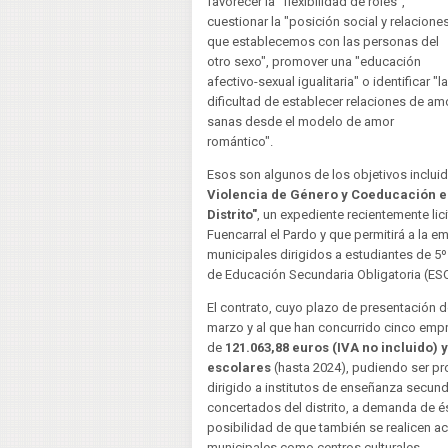
favorecer la "flexibilidad de roles",
cuestionar la "posición social y relacione
que establecemos con las personas del
otro sexo", promover una "educación
afectivo-sexual igualitaria" o identificar "la
dificultad de establecer relaciones de am
sanas desde el modelo de amor
romántico".
Esos son algunos de los objetivos inclui
Violencia de Género y Coeducación en
Distrito"
, un expediente recientemente lici
Fuencarral el Pardo
y que permitirá a la e
municipales dirigidos a estudiantes de 5º
de Educación Secundaria Obligatoria (ES
El contrato, cuyo plazo de presentación d
marzo y al que han concurrido cinco empres
de
121.063,88 euros (IVA no incluido)
escolares
(hasta 2024), pudiendo ser p
dirigido a institutos de enseñanza secund
concertados del distrito, a demanda de és
posibilidad de que también se realicen a
municipales como centros culturales.