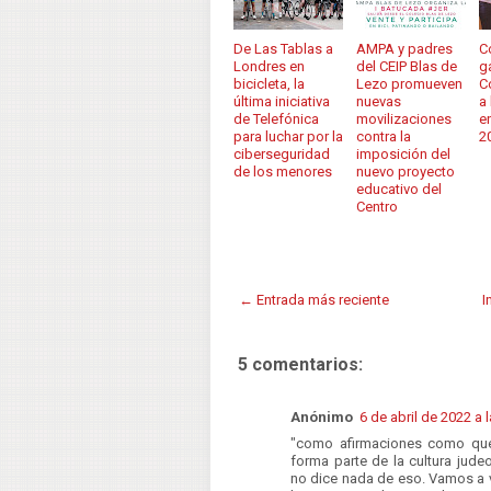
De Las Tablas a
AMPA y padres
C
Londres en
del CEIP Blas de
g
bicicleta, la
Lezo promueven
C
última iniciativa
nuevas
a
de Telefónica
movilizaciones
e
para luchar por la
contra la
2
ciberseguridad
imposición del
de los menores
nuevo proyecto
educativo del
Centro
← Entrada más reciente
I
5 comentarios:
Anónimo
6 de abril de 2022 a 
"como afirmaciones como que 
forma parte de la cultura jude
no dice nada de eso. Vamos a v