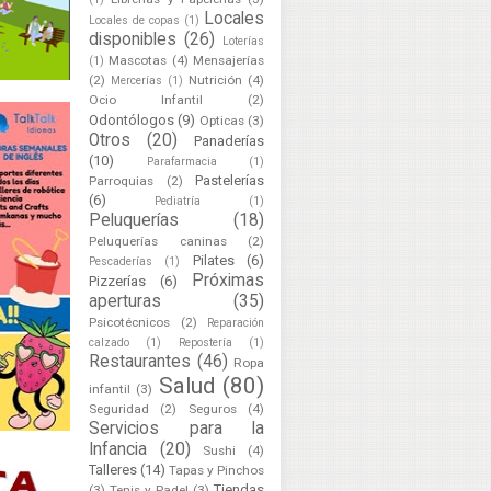
Locales
Locales de copas
(1)
disponibles
(26)
Loterías
Mascotas
(4)
Mensajerías
(1)
(2)
Nutrición
(4)
Mercerías
(1)
Ocio Infantil
(2)
Odontólogos
(9)
Opticas
(3)
Otros
(20)
Panaderías
(10)
Parafarmacia
(1)
Pastelerías
Parroquias
(2)
(6)
Pediatría
(1)
Peluquerías
(18)
Peluquerías caninas
(2)
Pilates
(6)
Pescaderías
(1)
Próximas
Pizzerías
(6)
aperturas
(35)
Psicotécnicos
(2)
Reparación
calzado
(1)
Repostería
(1)
Restaurantes
(46)
Ropa
Salud
(80)
infantil
(3)
Seguridad
(2)
Seguros
(4)
Servicios para la
Infancia
(20)
Sushi
(4)
Talleres
(14)
Tapas y Pinchos
Tiendas
(3)
Tenis y Padel
(3)