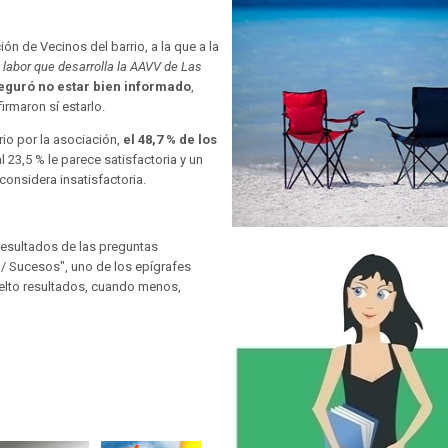
ón de Vecinos del barrio, a la que a la
 labor que desarrolla la AAVV de Las
eguró no estar bien informado
,
irmaron sí estarlo.
rio por la asociación,
el 48,7 % de los
al 23,5 % le parece satisfactoria y un
considera insatisfactoria.
resultados de las preguntas
/ Sucesos", uno de los epígrafes
elto resultados, cuando menos,