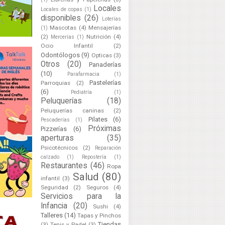
Locales
Locales de copas
(1)
disponibles
(26)
Loterías
Mascotas
(4)
Mensajerías
(1)
(2)
Nutrición
(4)
Mercerías
(1)
Ocio Infantil
(2)
Odontólogos
(9)
Opticas
(3)
Otros
(20)
Panaderías
(10)
Parafarmacia
(1)
Pastelerías
Parroquias
(2)
(6)
Pediatría
(1)
Peluquerías
(18)
Peluquerías caninas
(2)
Pilates
(6)
Pescaderías
(1)
Próximas
Pizzerías
(6)
aperturas
(35)
Psicotécnicos
(2)
Reparación
calzado
(1)
Repostería
(1)
Restaurantes
(46)
Ropa
Salud
(80)
infantil
(3)
Seguridad
(2)
Seguros
(4)
Servicios para la
Infancia
(20)
Sushi
(4)
Talleres
(14)
Tapas y Pinchos
Tiendas
(3)
Tenis y Padel
(3)