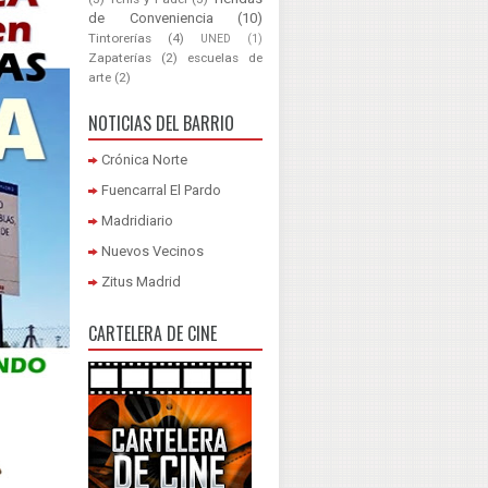
de Conveniencia
(10)
Tintorerías
(4)
UNED
(1)
Zapaterías
(2)
escuelas de
arte
(2)
NOTICIAS DEL BARRIO
Crónica Norte
Fuencarral El Pardo
Madridiario
Nuevos Vecinos
Zitus Madrid
CARTELERA DE CINE