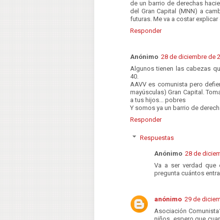
de un barrio de derechas haci
del Gran Capital (MNN) a cam
futuras. Me va a costar explicar 
Responder
Anónimo
28 de diciembre de 2
Algunos tienen las cabezas q
40.
AAVV es comunista pero defien
mayúsculas) Gran Capital. Toma
a tus hijos... pobres
Y somos ya un barrio de derec
Responder
Respuestas
Anónimo
28 de diciem
Va a ser verdad que e
pregunta cuántos entr
anónimo
29 de diciem
Asociación Comunista?
niños, espero que cuan