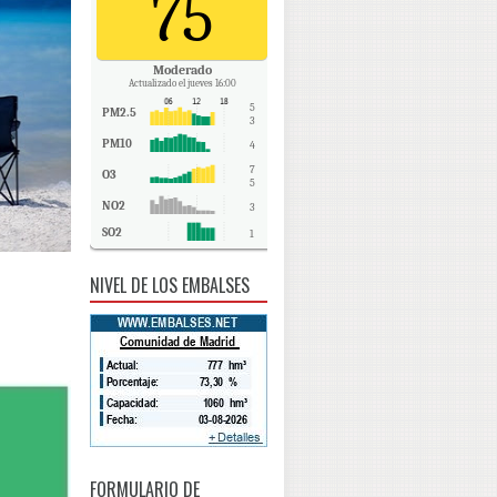
75
Moderado
Actualizado el jueves 16:00
5
PM2.5
3
PM10
4
7
O3
5
NO2
3
SO2
1
CO
-
NIVEL DE LOS EMBALSES
FORMULARIO DE