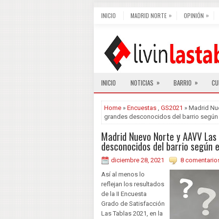
»
»
INICIO
MADRID NORTE
OPINIÓN
»
»
INICIO
NOTICIAS
BARRIO
CU
Home
»
Encuestas
,
GS2021
» Madrid Nue
grandes desconocidos del barrio según e
Madrid Nuevo Norte y AAVV Las 
desconocidos del barrio según el
diciembre 28, 2021
8 comentario
Así al menos lo
reflejan los resultados
de la II Encuesta
Grado de Satisfacción
Las Tablas 2021, en la