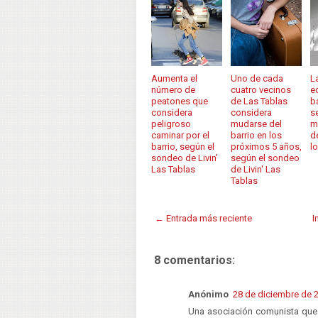
Aumenta el
Uno de cada
L
número de
cuatro vecinos
e
peatones que
de Las Tablas
b
considera
considera
s
peligroso
mudarse del
m
caminar por el
barrio en los
d
barrio, según el
próximos 5 años,
l
sondeo de Livin'
según el sondeo
Las Tablas
de Livin' Las
Tablas
← Entrada más reciente
I
8 comentarios:
Anónimo
28 de diciembre de 2
Una asociación comunista que 