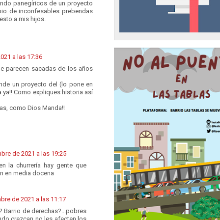
endo panegíricos de un proyecto
bio de inconfesables prebendas
esto a mis hijos.
021 a las 17:36
ue parecen sacadas de los años
de un proyecto del (lo pone en
 ya!! Como expliques historia así
has, como Dios Manda!!
bre de 2021 a las 19:25
n la churrería hay gente que
an en media docena
bre de 2021 a las 11:17
 Barrio de derechas?...pobres
do crezcan no les afecten los