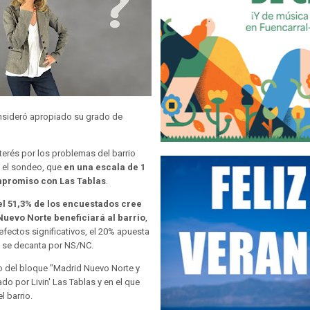
onsideró apropiado su grado de
nterés por los problemas del barrio
 el sondeo, que
en una escala de 1
ompromiso con Las Tablas
.
el 51,3% de los encuestados cree
Nuevo Norte beneficiará al barrio
,
efectos significativos, el 20% apuesta
% se decanta por NS/NC.
 del bloque "Madrid Nuevo Norte y
o por Livin' Las Tablas y en el que
l barrio.