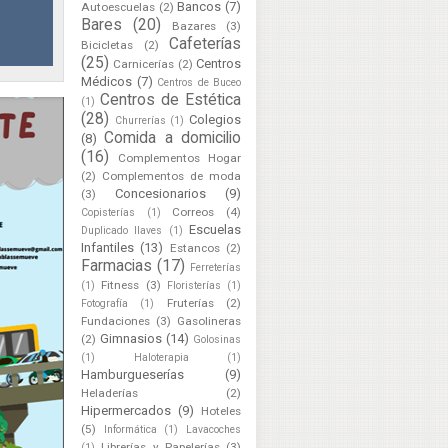
Bancos
(7)
Autoescuelas
(2)
Bares
(20)
Bazares
(3)
Cafeterías
Bicicletas
(2)
(25)
Centros
Carnicerías
(2)
Médicos
(7)
Centros de Buceo
Centros de Estética
(1)
(28)
Colegios
Churrerías
(1)
Comida a domicilio
(8)
(16)
Complementos Hogar
(2)
Complementos de moda
Concesionarios
(9)
(3)
Correos
(4)
Copisterías
(1)
Escuelas
Duplicado llaves
(1)
Infantiles
(13)
Estancos
(2)
Farmacias
(17)
Ferreterías
Fitness
(3)
(1)
Floristerías
(1)
Fruterías
(2)
Fotografía
(1)
Fundaciones
(3)
Gasolineras
Gimnasios
(14)
(2)
Golosinas
(1)
Haloterapia
(1)
Hamburgueserías
(9)
Heladerías
(2)
Hipermercados
(9)
Hoteles
(5)
Informática
(1)
Lavacoches
Librerías y Papelerías
(3)
(1)