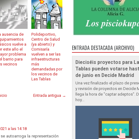
a ausencia de
Polideportivo,
quipamientos
Centro de Salud
ásicos vuelve a
(ya abierto) y
ENTRADA DESTACADA (ARCHIVO)
er este año el
Comisaría
ayor problema
vuelven a ser las
el barrio para
infraestructuras
Dieciséis proyectos para L
os vecinos
más
Tablas pueden votarse hast
demandadas por
los vecinos de
de junio en Decide Madrid
Las Tablas
Una vez finalizado el plazo de pre
y revisión de proyectos en Decide 
llega la hora de "captar adeptos". 
nicio
Entrada antigua →
hoy...
021 a las 14:18
se autoarroga la representación