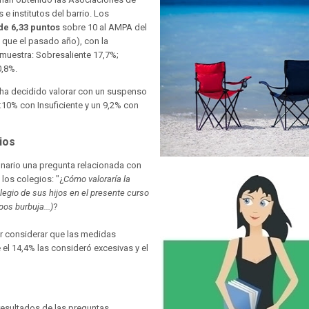
e institutos del barrio. Los
de 6,33 puntos
sobre 10 al AMPA del
 que el pasado año), con la
 muestra: Sobresaliente 17,7%;
0,8%.
ha decidido valorar con un suspenso
:10% con Insuficiente y un 9,2% con
ios
onario una pregunta relacionada con
 los colegios: "¿
Cómo valoraría la
egio de sus hijos en el presente curso
os burbuja...)
?
r considerar que las medidas
l 14,4% las consideró excesivas y el
resultados de las preguntas