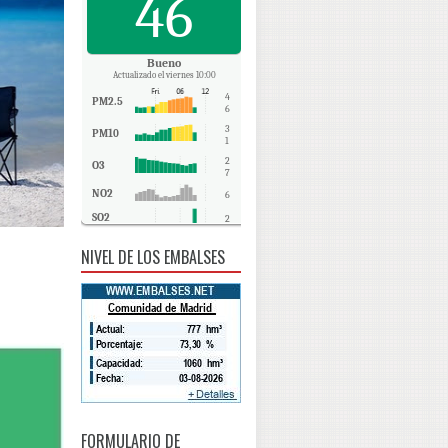
46
Bueno
Actualizado el viernes 10:00
4
PM2.5
6
3
PM10
1
2
O3
7
NO2
6
SO2
2
CO
0
NIVEL DE LOS EMBALSES
FORMULARIO DE