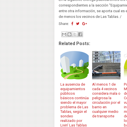
correspondientes a la sección "Equipami
entre otra información, se aporta cual es
de menos los vecinos de Las Tablas. /
Share:
Related Posts:
La ausencia de
Al menos 1 de
P
equipamientos
cada 4 vecinos
M
públicos
considera mala o
d
básicos continúa
peligrosa la
C
siendo el mayor
circulación por el
v
problema de Las
barrio en
i
Tablas, según el
cualquier medio
m
sondeo
de transporte
d
realizado por
l
Livin' Las Tablas
b