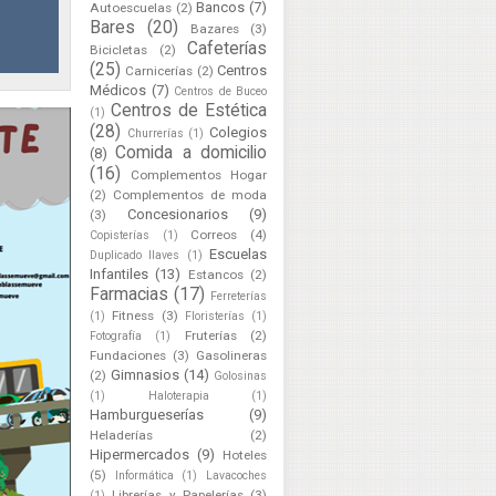
Bancos
(7)
Autoescuelas
(2)
Bares
(20)
Bazares
(3)
Cafeterías
Bicicletas
(2)
(25)
Centros
Carnicerías
(2)
Médicos
(7)
Centros de Buceo
Centros de Estética
(1)
(28)
Colegios
Churrerías
(1)
Comida a domicilio
(8)
(16)
Complementos Hogar
(2)
Complementos de moda
Concesionarios
(9)
(3)
Correos
(4)
Copisterías
(1)
Escuelas
Duplicado llaves
(1)
Infantiles
(13)
Estancos
(2)
Farmacias
(17)
Ferreterías
Fitness
(3)
(1)
Floristerías
(1)
Fruterías
(2)
Fotografía
(1)
Fundaciones
(3)
Gasolineras
Gimnasios
(14)
(2)
Golosinas
(1)
Haloterapia
(1)
Hamburgueserías
(9)
Heladerías
(2)
Hipermercados
(9)
Hoteles
(5)
Informática
(1)
Lavacoches
Librerías y Papelerías
(3)
(1)