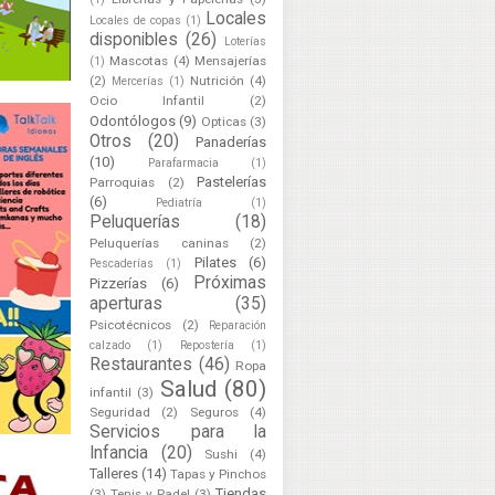
Locales
Locales de copas
(1)
disponibles
(26)
Loterías
Mascotas
(4)
Mensajerías
(1)
(2)
Nutrición
(4)
Mercerías
(1)
Ocio Infantil
(2)
Odontólogos
(9)
Opticas
(3)
Otros
(20)
Panaderías
(10)
Parafarmacia
(1)
Pastelerías
Parroquias
(2)
(6)
Pediatría
(1)
Peluquerías
(18)
Peluquerías caninas
(2)
Pilates
(6)
Pescaderías
(1)
Próximas
Pizzerías
(6)
aperturas
(35)
Psicotécnicos
(2)
Reparación
calzado
(1)
Repostería
(1)
Restaurantes
(46)
Ropa
Salud
(80)
infantil
(3)
Seguridad
(2)
Seguros
(4)
Servicios para la
Infancia
(20)
Sushi
(4)
Talleres
(14)
Tapas y Pinchos
Tiendas
(3)
Tenis y Padel
(3)