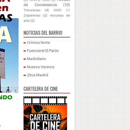
de Conveniencia
(10)
Tintorerías
(4)
UNED
(1)
Zapaterías
(2)
escuelas de
arte
(2)
NOTICIAS DEL BARRIO
Crónica Norte
Fuencarral El Pardo
Madridiario
Nuevos Vecinos
Zitus Madrid
CARTELERA DE CINE