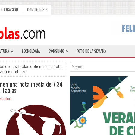
»
EDUCACIÓN
COMERCIOS
»
»
LTURA
TECNOLOGÍA
CONSUMO
FOTO DE LA SEMANA
os de Las Tablas obtienen una nota
in' Las Tablas
enen una nota media de 7,34
s Tablas
tarios: