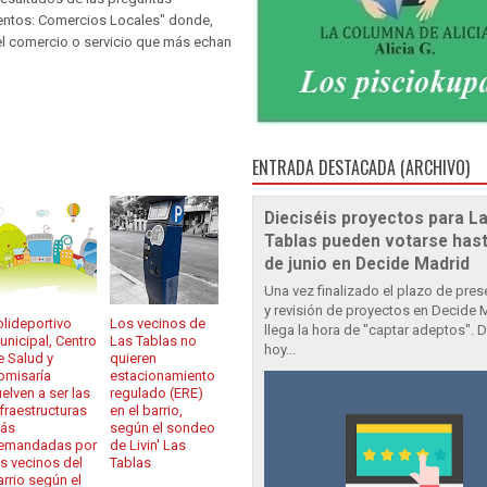
entos: Comercios Locales" donde,
 el comercio o servicio que más echan
ENTRADA DESTACADA (ARCHIVO)
Dieciséis proyectos para L
Tablas pueden votarse hast
de junio en Decide Madrid
Una vez finalizado el plazo de pre
y revisión de proyectos en Decide 
olideportivo
Los vecinos de
llega la hora de "captar adeptos". 
unicipal, Centro
Las Tablas no
hoy...
e Salud y
quieren
omisaría
estacionamiento
uelven a ser las
regulado (ERE)
nfraestructuras
en el barrio,
ás
según el sondeo
emandadas por
de Livin' Las
os vecinos del
Tablas
arrio según el