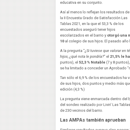
educativa en su conjunto.
Así al menos lo reflejan los resultados de
la II Encuesta Grado de Satisfacción Las
Tablas 2021, en la que el 53,3 % de los
encuestados aseguró tener hijos
escolarizados en el barrio y
otorgó una n
10
al colegio de sus hijos. El pasado año 
A la pregunta "
¿Si tuviese que valorar en 
hijos, ¿qué nota le pondría?
" el
21,5% le h
puntos), el
52,3 % Notable
(7 y 8 puntos)
se ha limitado a conceder un Aprobado "
Tan sólo el 6,9 % de los encuestados ha 
de sus hijos, dos puntos y medio más que
edición (4,3 %)
La pregunta viene enmarcada dentro del 
del sondeo realizado por Livin' Las Tablas
de 230 vecinos del barrio.
Las AMPAs también aprueban
Similares resultados aunque algo peores