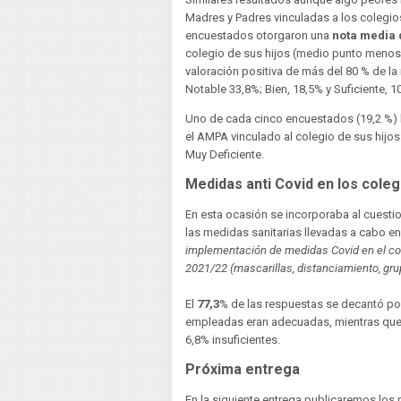
Madres y Padres vinculadas a los colegios 
encuestados otorgaron una
nota media 
colegio de sus hijos (medio punto menos
valoración positiva de más del 80 % de la
Notable 33,8%; Bien, 18,5% y Suficiente, 1
Uno de cada cinco encuestados (19,2 %) 
el AMPA vinculado al colegio de sus hijos
Muy Deficiente.
Medidas anti Covid en los coleg
En esta ocasión se incorporaba al cuesti
las medidas sanitarias llevadas a cabo en
implementación de medidas Covid en el col
2021/22 (mascarillas, distanciamiento, grup
El
77,3
% de las respuestas se decantó po
empleadas eran adecuadas, mientras que e
6,8% insuficientes.
Próxima entrega
En la siguiente entrega publicaremos los 