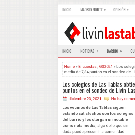
»
»
INICIO
MADRID NORTE
OPINIÓN
»
»
INICIO
NOTICIAS
BARRIO
CU
Home
»
Encuestas
,
GS2021
» Los colegi
media de 7,34 puntos en el sondeo de Liv
Los colegios de Las Tablas obti
puntos en el sondeo de Livin' La
diciembre 23, 2021
No hay comen
Los vecinos de Las Tablas siguen
estando satisfechos con los colegios
del barrio y les otorgan un notable
como nota media
, algo de lo que sin
duda puede presumir la comunidad