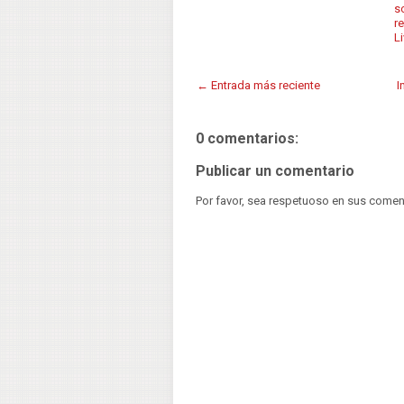
s
r
Li
← Entrada más reciente
I
0 comentarios:
Publicar un comentario
Por favor, sea respetuoso en sus comen