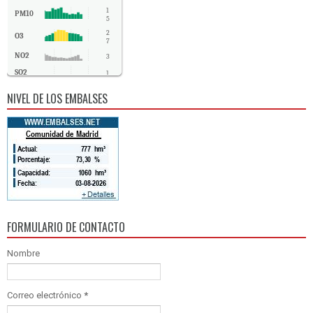
1
PM10
5
2
O3
7
NO2
3
SO2
1
CO
0
NIVEL DE LOS EMBALSES
FORMULARIO DE CONTACTO
Nombre
Correo electrónico
*