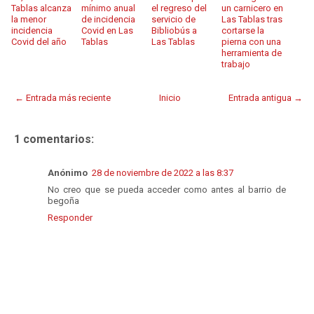
Tablas alcanza
mínimo anual
el regreso del
un carnicero en
la menor
de incidencia
servicio de
Las Tablas tras
incidencia
Covid en Las
Bibliobús a
cortarse la
Covid del año
Tablas
Las Tablas
pierna con una
herramienta de
trabajo
← Entrada más reciente
Inicio
Entrada antigua →
1 comentarios:
Anónimo
28 de noviembre de 2022 a las 8:37
No creo que se pueda acceder como antes al barrio de
begoña
Responder