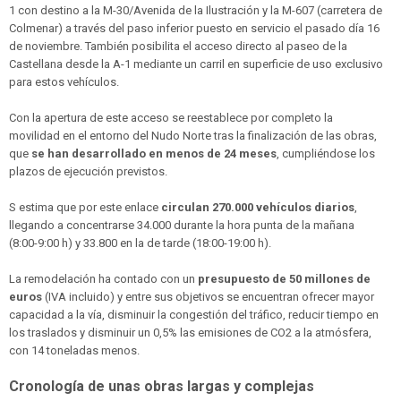
1 con destino a la M-30/Avenida de la Ilustración y la M-607 (carretera de
Colmenar) a través del paso inferior puesto en servicio el pasado día 16
de noviembre. También posibilita el acceso directo al paseo de la
Castellana desde la A-1 mediante un carril en superficie de uso exclusivo
para estos vehículos.
Con la apertura de este acceso se reestablece por completo la
movilidad en el entorno del Nudo Norte tras la finalización de las obras,
que
se han desarrollado en menos de 24 meses
, cumpliéndose los
plazos de ejecución previstos.
S estima que por este enlace
circulan 270.000 vehículos diarios
,
llegando a concentrarse 34.000 durante la hora punta de la mañana
(8:00-9:00 h) y 33.800 en la de tarde (18:00-19:00 h).
La remodelación ha contado con un
presupuesto de 50 millones de
euros
(IVA incluido) y entre sus objetivos se encuentran ofrecer mayor
capacidad a la vía, disminuir la congestión del tráfico, reducir tiempo en
los traslados y disminuir un 0,5% las emisiones de CO2 a la atmósfera,
con 14 toneladas menos.
Cronología de unas obras largas y complejas