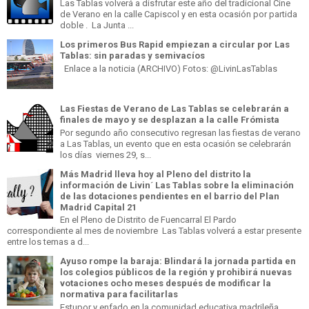
Las Tablas volverá a disfrutar este año del tradicional Cine
de Verano en la calle Capiscol y en esta ocasión por partida
doble . La Junta ...
Los primeros Bus Rapid empiezan a circular por Las
Tablas: sin paradas y semivacíos
Enlace a la noticia (ARCHIVO) Fotos: @LivinLasTablas
Las Fiestas de Verano de Las Tablas se celebrarán a
finales de mayo y se desplazan a la calle Frómista
Por segundo año consecutivo regresan las fiestas de verano
a Las Tablas, un evento que en esta ocasión se celebrarán
los días viernes 29, s...
Más Madrid lleva hoy al Pleno del distrito la
información de Livin´ Las Tablas sobre la eliminación
de las dotaciones pendientes en el barrio del Plan
Madrid Capital 21
En el Pleno de Distrito de Fuencarral El Pardo
correspondiente al mes de noviembre Las Tablas volverá a estar presente
entre los temas a d...
Ayuso rompe la baraja: Blindará la jornada partida en
los colegios públicos de la región y prohibirá nuevas
votaciones ocho meses después de modificar la
normativa para facilitarlas
Estupor y enfado en la comunidad educativa madrileña