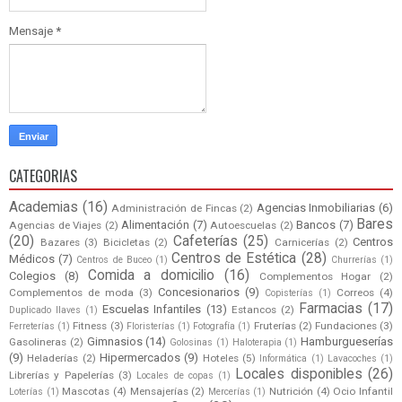
Mensaje
*
CATEGORIAS
Academias
(16)
Agencias Inmobiliarias
(6)
Administración de Fincas
(2)
Bares
Alimentación
(7)
Bancos
(7)
Agencias de Viajes
(2)
Autoescuelas
(2)
(20)
Cafeterías
(25)
Centros
Bazares
(3)
Bicicletas
(2)
Carnicerías
(2)
Centros de Estética
(28)
Médicos
(7)
Centros de Buceo
(1)
Churrerías
(1)
Comida a domicilio
(16)
Colegios
(8)
Complementos Hogar
(2)
Concesionarios
(9)
Complementos de moda
(3)
Correos
(4)
Copisterías
(1)
Farmacias
(17)
Escuelas Infantiles
(13)
Estancos
(2)
Duplicado llaves
(1)
Fitness
(3)
Fruterías
(2)
Fundaciones
(3)
Ferreterías
(1)
Floristerías
(1)
Fotografía
(1)
Gimnasios
(14)
Hamburgueserías
Gasolineras
(2)
Golosinas
(1)
Haloterapia
(1)
(9)
Hipermercados
(9)
Heladerías
(2)
Hoteles
(5)
Informática
(1)
Lavacoches
(1)
Locales disponibles
(26)
Librerías y Papelerías
(3)
Locales de copas
(1)
Mascotas
(4)
Mensajerías
(2)
Nutrición
(4)
Ocio Infantil
Loterías
(1)
Mercerías
(1)