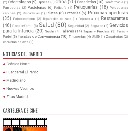
Otros
(20)
Odontólogos
(9)
Panaderías
(10)
(2)
Opticas
(3)
Parafarmacia
(1)
Peluquerías
(18)
Pastelerías
(6)
Parroquias
(2)
Peluquerías
Pediatría
(1)
Próximas aperturas
Pilates
(6)
Pizzerías
(6)
caninas
(2)
Pescaderías
(1)
(35)
Restaurantes
Psicotécnicos
(2)
Reparación calzado
(1)
Repostería
(1)
Salud
(80)
(46)
Servicios
Ropa infantil
(3)
Seguridad
(2)
Seguros
(4)
para la Infancia
(20)
Talleres
(14)
Sushi
(4)
Tapas y Pinchos
(3)
Tenis y
Tiendas de Conveniencia
(10)
Padel
(3)
Tintorerías
(4)
Zapaterías
(2)
UNED
(1)
escuelas de arte
(2)
NOTICIAS DEL BARRIO
Crónica Norte
Fuencarral El Pardo
Madridiario
Nuevos Vecinos
Zitus Madrid
CARTELERA DE CINE