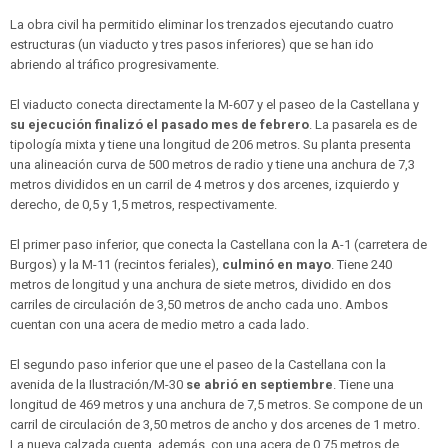
La obra civil ha permitido eliminar los trenzados ejecutando cuatro
estructuras (un viaducto y tres pasos inferiores) que se han ido
abriendo al tráfico progresivamente.
El viaducto conecta directamente la M-607 y el paseo de la Castellana y
su ejecución finalizó el pasado mes de febrero
. La pasarela es de
tipología mixta y tiene una longitud de 206 metros. Su planta presenta
una alineación curva de 500 metros de radio y tiene una anchura de 7,3
metros divididos en un carril de 4 metros y dos arcenes, izquierdo y
derecho, de 0,5 y 1,5 metros, respectivamente.
El primer paso inferior, que conecta la Castellana con la A-1 (carretera de
Burgos) y la M-11 (recintos feriales),
culminó en mayo
. Tiene 240
metros de longitud y una anchura de siete metros, dividido en dos
carriles de circulación de 3,50 metros de ancho cada uno. Ambos
cuentan con una acera de medio metro a cada lado.
El segundo paso inferior que une el paseo de la Castellana con la
avenida de la Ilustración/M-30
se abrió en septiembre
. Tiene una
longitud de 469 metros y una anchura de 7,5 metros. Se compone de un
carril de circulación de 3,50 metros de ancho y dos arcenes de 1 metro.
La nueva calzada cuenta, además, con una acera de 0,75 metros de