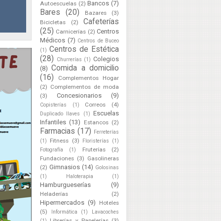
Bancos
(7)
Autoescuelas
(2)
Bares
(20)
Bazares
(3)
Cafeterías
Bicicletas
(2)
(25)
Centros
Carnicerías
(2)
Médicos
(7)
Centros de Buceo
Centros de Estética
(1)
(28)
Colegios
Churrerías
(1)
Comida a domicilio
(8)
(16)
Complementos Hogar
(2)
Complementos de moda
Concesionarios
(9)
(3)
Correos
(4)
Copisterías
(1)
Escuelas
Duplicado llaves
(1)
Infantiles
(13)
Estancos
(2)
Farmacias
(17)
Ferreterías
Fitness
(3)
(1)
Floristerías
(1)
Fruterías
(2)
Fotografía
(1)
Fundaciones
(3)
Gasolineras
Gimnasios
(14)
(2)
Golosinas
(1)
Haloterapia
(1)
Hamburgueserías
(9)
Heladerías
(2)
Hipermercados
(9)
Hoteles
(5)
Informática
(1)
Lavacoches
Librerías y Papelerías
(3)
(1)