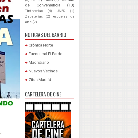
de Conveniencia
(10)
Tintorerías
(4)
UNED
(1)
Zapaterías
(2)
escuelas de
arte
(2)
NOTICIAS DEL BARRIO
Crónica Norte
Fuencarral El Pardo
Madridiario
Nuevos Vecinos
Zitus Madrid
CARTELERA DE CINE