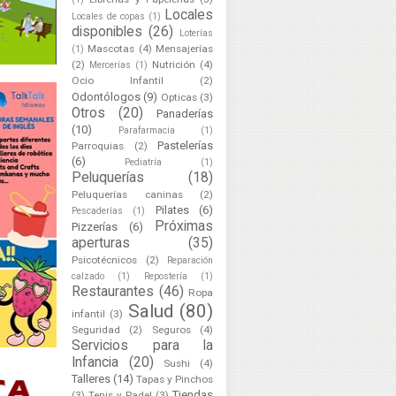
Locales
Locales de copas
(1)
disponibles
(26)
Loterías
Mascotas
(4)
Mensajerías
(1)
(2)
Nutrición
(4)
Mercerías
(1)
Ocio Infantil
(2)
Odontólogos
(9)
Opticas
(3)
Otros
(20)
Panaderías
(10)
Parafarmacia
(1)
Pastelerías
Parroquias
(2)
(6)
Pediatría
(1)
Peluquerías
(18)
Peluquerías caninas
(2)
Pilates
(6)
Pescaderías
(1)
Próximas
Pizzerías
(6)
aperturas
(35)
Psicotécnicos
(2)
Reparación
calzado
(1)
Repostería
(1)
Restaurantes
(46)
Ropa
Salud
(80)
infantil
(3)
Seguridad
(2)
Seguros
(4)
Servicios para la
Infancia
(20)
Sushi
(4)
Talleres
(14)
Tapas y Pinchos
Tiendas
(3)
Tenis y Padel
(3)