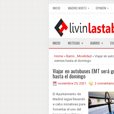
»
»
INICIO
MADRID NORTE
OPINIÓN
»
»
INICIO
NOTICIAS
BARRIO
CU
Home
»
Barrio
,
Movilidad
» Viajar en au
viernes hasta el domingo
Viajar en autobuses EMT será g
hasta el domingo
noviembre 25, 2021
2 comentario
El Ayuntamiento de
Madrid sigue llevando
a cabo iniciativas para
fomentar el uso del