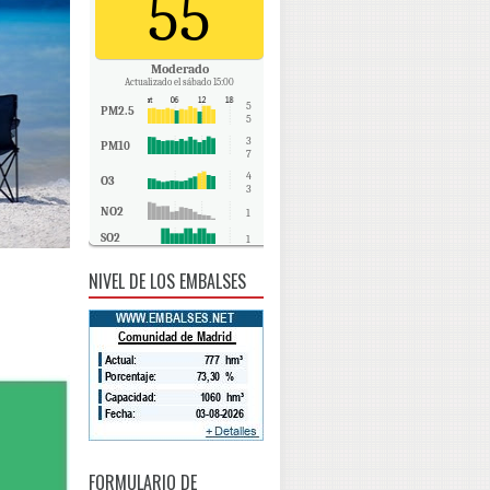
55
Moderado
Actualizado el sábado 15:00
5
PM2.5
5
3
PM10
7
4
O3
3
NO2
1
SO2
1
CO
0
NIVEL DE LOS EMBALSES
FORMULARIO DE