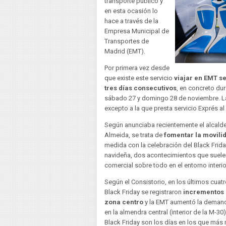
transporte público y
en esta ocasión lo
hace a través de la
Empresa Municipal de
Transportes de
Madrid (EMT).
Por primera vez desde
que existe este servicio
viajar en EMT se
tres días consecutivos
, en concreto dur
sábado 27 y domingo 28 de noviembre. La
excepto a la que presta servicio Exprés a
Según anunciaba recientemente el alcalde
Almeida, se trata de
fomentar la movili
medida con la celebración del Black Frida
navideña, dos acontecimientos que suelen 
comercial sobre todo en el entorno interio
Según el Consistorio, en los últimos cuatr
Black Friday se registraron
incrementos p
zona centro
y la EMT aumentó la demanda 
en la almendra central (interior de la M-3
Black Friday son los días en los que más