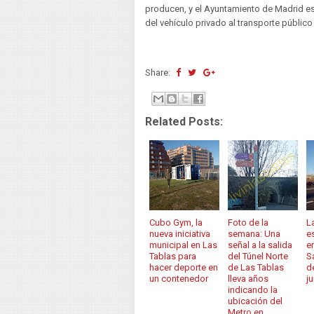
producen, y el Ayuntamiento de Madrid e
del vehículo privado al transporte público
Share:
Related Posts:
Cubo Gym, la
Foto de la
L
nueva iniciativa
semana: Una
e
municipal en Las
señal a la salida
e
Tablas para
del Túnel Norte
S
hacer deporte en
de Las Tablas
d
un contenedor
lleva años
j
indicando la
ubicación del
Metro en