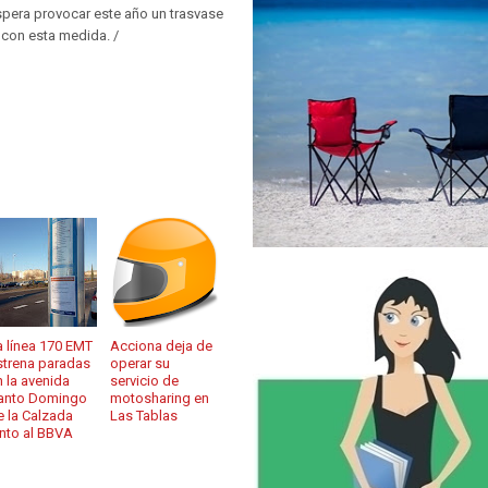
spera provocar este año un trasvase
 con esta medida. /
a línea 170 EMT
Acciona deja de
strena paradas
operar su
n la avenida
servicio de
anto Domingo
motosharing en
e la Calzada
Las Tablas
unto al BBVA