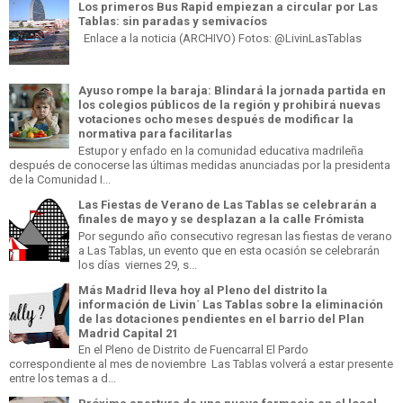
Los primeros Bus Rapid empiezan a circular por Las
Tablas: sin paradas y semivacíos
Enlace a la noticia (ARCHIVO) Fotos: @LivinLasTablas
Ayuso rompe la baraja: Blindará la jornada partida en
los colegios públicos de la región y prohibirá nuevas
votaciones ocho meses después de modificar la
normativa para facilitarlas
Estupor y enfado en la comunidad educativa madrileña
después de conocerse las últimas medidas anunciadas por la presidenta
de la Comunidad I...
Las Fiestas de Verano de Las Tablas se celebrarán a
finales de mayo y se desplazan a la calle Frómista
Por segundo año consecutivo regresan las fiestas de verano
a Las Tablas, un evento que en esta ocasión se celebrarán
los días viernes 29, s...
Más Madrid lleva hoy al Pleno del distrito la
información de Livin´ Las Tablas sobre la eliminación
de las dotaciones pendientes en el barrio del Plan
Madrid Capital 21
En el Pleno de Distrito de Fuencarral El Pardo
correspondiente al mes de noviembre Las Tablas volverá a estar presente
entre los temas a d...