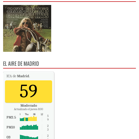
EL AIRE DE MADRID
ICA de
Madrid
.
59
Moderado
Actualizado el jueves 8:00
5
PM2.5
9
2
PM10
3
2
O3