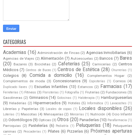
CATEGORIAS
Academias
(16)
Agencias Inmobiliarias
(6)
Administración de Fincas
(2)
Bares
Alimentación
(7)
Bancos
(7)
Agencias de Viajes
(2)
Autoescuelas
(2)
(20)
Cafeterías
(25)
Centros
Bazares
(3)
Bicicletas
(2)
Carnicerías
(2)
Centros de Estética
(28)
Médicos
(7)
Centros de Buceo
(1)
Churrerías
(1)
Comida a domicilio
(16)
Colegios
(8)
Complementos Hogar
(2)
Concesionarios
(9)
Complementos de moda
(3)
Correos
(4)
Copisterías
(1)
Farmacias
(17)
Escuelas Infantiles
(13)
Estancos
(2)
Duplicado llaves
(1)
Fitness
(3)
Fruterías
(2)
Fundaciones
(3)
Ferreterías
(1)
Floristerías
(1)
Fotografía
(1)
Gimnasios
(14)
Hamburgueserías
Gasolineras
(2)
Golosinas
(1)
Haloterapia
(1)
(9)
Hipermercados
(9)
Heladerías
(2)
Hoteles
(5)
Informática
(1)
Lavacoches
(1)
Locales disponibles
(26)
Librerías y Papelerías
(3)
Locales de copas
(1)
Mascotas
(4)
Mensajerías
(2)
Nutrición
(4)
Ocio Infantil
Loterías
(1)
Mercerías
(1)
Otros
(20)
Odontólogos
(9)
Panaderías
(10)
(2)
Opticas
(3)
Parafarmacia
(1)
Peluquerías
(18)
Pastelerías
(6)
Parroquias
(2)
Peluquerías
Pediatría
(1)
Próximas aperturas
Pilates
(6)
Pizzerías
(6)
caninas
(2)
Pescaderías
(1)