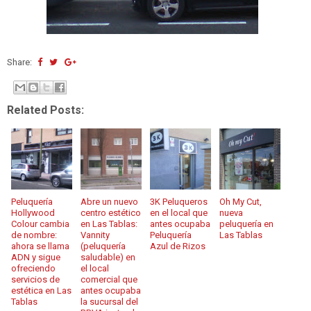
Share:
Related Posts:
Peluquería
Abre un nuevo
3K Peluqueros
Oh My Cut,
Hollywood
centro estético
en el local que
nueva
Colour cambia
en Las Tablas:
antes ocupaba
peluquería en
de nombre:
Vannity
Peluquería
Las Tablas
ahora se llama
(peluquería
Azul de Rizos
ADN y sigue
saludable) en
ofreciendo
el local
servicios de
comercial que
estética en Las
antes ocupaba
Tablas
la sucursal del