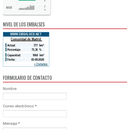
6
2
NO2
4
SO2
-
NIVEL DE LOS EMBALSES
CO
-
FORMULARIO DE CONTACTO
Nombre
Correo electrónico
*
Mensaje
*