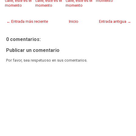
calle, éste es el
calle, éste es el
calle, éste es el
momento
momento
momento
momento
← Entrada más reciente
Inicio
Entrada antigua →
0 comentarios:
Publicar un comentario
Por favor, sea respetuoso en sus comentarios.