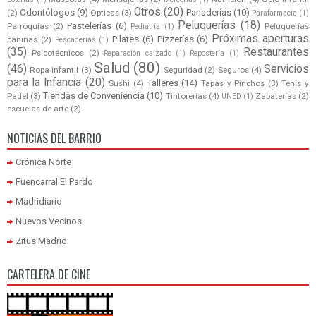
Otros
(20)
Odontólogos
(9)
Panaderías
(10)
(2)
Opticas
(3)
Parafarmacia
(1)
Peluquerías
(18)
Pastelerías
(6)
Parroquias
(2)
Peluquerías
Pediatría
(1)
Próximas aperturas
Pilates
(6)
Pizzerías
(6)
caninas
(2)
Pescaderías
(1)
(35)
Restaurantes
Psicotécnicos
(2)
Reparación calzado
(1)
Repostería
(1)
Salud
(80)
(46)
Servicios
Ropa infantil
(3)
Seguridad
(2)
Seguros
(4)
para la Infancia
(20)
Talleres
(14)
Sushi
(4)
Tapas y Pinchos
(3)
Tenis y
Tiendas de Conveniencia
(10)
Padel
(3)
Tintorerías
(4)
Zapaterías
(2)
UNED
(1)
escuelas de arte
(2)
NOTICIAS DEL BARRIO
Crónica Norte
Fuencarral El Pardo
Madridiario
Nuevos Vecinos
Zitus Madrid
CARTELERA DE CINE