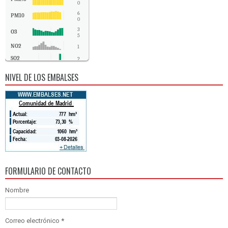
0
6
PM10
0
3
O3
5
NO2
1
SO2
2
CO
0
NIVEL DE LOS EMBALSES
FORMULARIO DE CONTACTO
Nombre
Correo electrónico
*