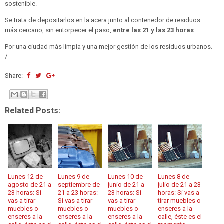
sostenible.
Se trata de depositarlos en la acera junto al contenedor de residuos
más cercano, sin entorpecer el paso,
entre las 21 y las 23 horas
.
Por una ciudad más limpia y una mejor gestión de los residuos urbanos.
/
Share:
Related Posts:
Lunes 12 de
Lunes 9 de
Lunes 10 de
Lunes 8 de
agosto de 21 a
septiembre de
junio de 21 a
julio de 21 a 23
23 horas: Si
21 a 23 horas:
23 horas: Si
horas: Si vas a
vas a tirar
Si vas a tirar
vas a tirar
tirar muebles o
muebles o
muebles o
muebles o
enseres a la
enseres a la
enseres a la
enseres a la
calle, éste es el