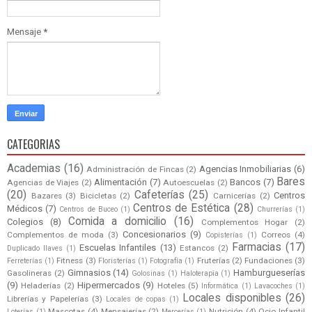
Mensaje
*
CATEGORIAS
Academias
(16)
Agencias Inmobiliarias
(6)
Administración de Fincas
(2)
Bares
Alimentación
(7)
Bancos
(7)
Agencias de Viajes
(2)
Autoescuelas
(2)
(20)
Cafeterías
(25)
Centros
Bazares
(3)
Bicicletas
(2)
Carnicerías
(2)
Centros de Estética
(28)
Médicos
(7)
Centros de Buceo
(1)
Churrerías
(1)
Comida a domicilio
(16)
Colegios
(8)
Complementos Hogar
(2)
Concesionarios
(9)
Complementos de moda
(3)
Correos
(4)
Copisterías
(1)
Farmacias
(17)
Escuelas Infantiles
(13)
Estancos
(2)
Duplicado llaves
(1)
Fitness
(3)
Fruterías
(2)
Fundaciones
(3)
Ferreterías
(1)
Floristerías
(1)
Fotografía
(1)
Gimnasios
(14)
Hamburgueserías
Gasolineras
(2)
Golosinas
(1)
Haloterapia
(1)
(9)
Hipermercados
(9)
Heladerías
(2)
Hoteles
(5)
Informática
(1)
Lavacoches
(1)
Locales disponibles
(26)
Librerías y Papelerías
(3)
Locales de copas
(1)
Mascotas
(4)
Mensajerías
(2)
Nutrición
(4)
Ocio Infantil
Loterías
(1)
Mercerías
(1)