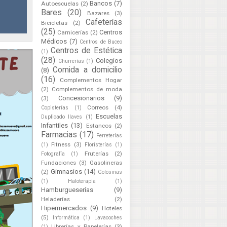
Bancos
(7)
Autoescuelas
(2)
Bares
(20)
Bazares
(3)
Cafeterías
Bicicletas
(2)
(25)
Centros
Carnicerías
(2)
Médicos
(7)
Centros de Buceo
Centros de Estética
(1)
(28)
Colegios
Churrerías
(1)
Comida a domicilio
(8)
(16)
Complementos Hogar
(2)
Complementos de moda
Concesionarios
(9)
(3)
Correos
(4)
Copisterías
(1)
Escuelas
Duplicado llaves
(1)
Infantiles
(13)
Estancos
(2)
Farmacias
(17)
Ferreterías
Fitness
(3)
(1)
Floristerías
(1)
Fruterías
(2)
Fotografía
(1)
Fundaciones
(3)
Gasolineras
Gimnasios
(14)
(2)
Golosinas
(1)
Haloterapia
(1)
Hamburgueserías
(9)
Heladerías
(2)
Hipermercados
(9)
Hoteles
(5)
Informática
(1)
Lavacoches
Librerías y Papelerías
(3)
(1)