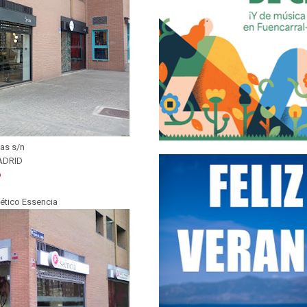
as s/n
ADRID
b
ético Essencia