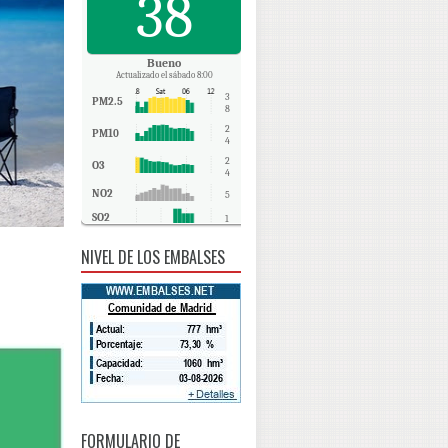
38
Bueno
Actualizado el sábado 8:00
3
PM2.5
8
2
PM10
4
2
O3
4
NO2
5
SO2
1
CO
0
NIVEL DE LOS EMBALSES
FORMULARIO DE