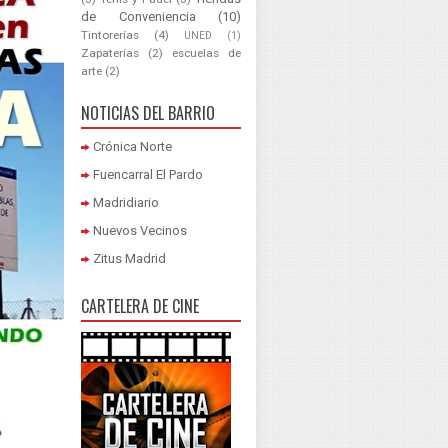
de Conveniencia
(10)
Tintorerías
(4)
UNED
(1)
Zapaterías
(2)
escuelas de
arte
(2)
NOTICIAS DEL BARRIO
Crónica Norte
Fuencarral El Pardo
Madridiario
Nuevos Vecinos
Zitus Madrid
CARTELERA DE CINE