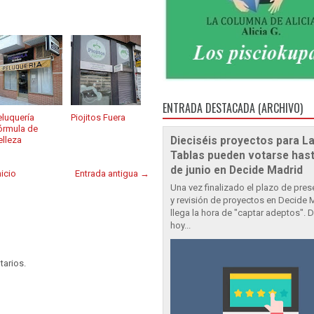
ENTRADA DESTACADA (ARCHIVO)
eluquería
Piojitos Fuera
órmula de
elleza
Dieciséis proyectos para L
Tablas pueden votarse hast
de junio en Decide Madrid
nicio
Entrada antigua →
Una vez finalizado el plazo de pre
y revisión de proyectos en Decide 
llega la hora de "captar adeptos". 
hoy...
tarios.