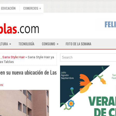
»
EDUCACIÓN
COMERCIOS
»
»
LTURA
TECNOLOGÍA
CONSUMO
FOTO DE LA SEMANA
,
Saria Style Hair
» Saria Style Hair ya
as Tablas
 en su nueva ubicación de Las
os: