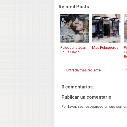
Related Posts:
Peluquería Jean
Mas Peluqueros
P
Louis David
F
B
← Entrada más reciente
I
0 comentarios:
Publicar un comentario
Por favor, sea respetuoso en sus comen