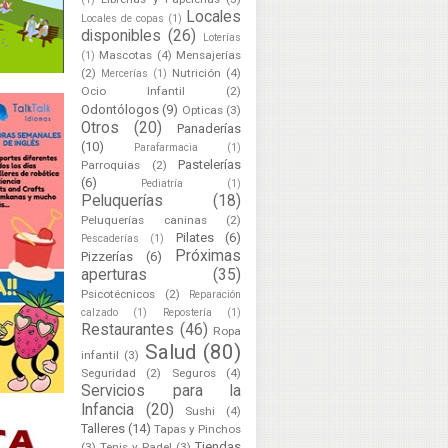
Locales
Locales de copas
(1)
disponibles
(26)
Loterías
Mascotas
(4)
Mensajerías
(1)
(2)
Nutrición
(4)
Mercerías
(1)
Ocio Infantil
(2)
Odontólogos
(9)
Opticas
(3)
Otros
(20)
Panaderías
(10)
Parafarmacia
(1)
Pastelerías
Parroquias
(2)
(6)
Pediatría
(1)
Peluquerías
(18)
Peluquerías caninas
(2)
Pilates
(6)
Pescaderías
(1)
Próximas
Pizzerías
(6)
aperturas
(35)
Psicotécnicos
(2)
Reparación
calzado
(1)
Repostería
(1)
Restaurantes
(46)
Ropa
Salud
(80)
infantil
(3)
Seguridad
(2)
Seguros
(4)
Servicios para la
Infancia
(20)
Sushi
(4)
Talleres
(14)
Tapas y Pinchos
Tiendas
(3)
Tenis y Padel
(3)