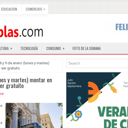
»
EDUCACIÓN
COMERCIOS
»
»
LTURA
TECNOLOGÍA
CONSUMO
FOTO DE LA SEMANA
 y 9 de enero (lunes y martes)
ser gratuito
unes y martes) montar en
er gratuito
os:
de
os