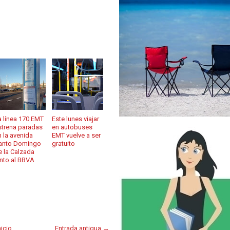
a línea 170 EMT
Este lunes viajar
strena paradas
en autobuses
n la avenida
EMT vuelve a ser
anto Domingo
gratuito
e la Calzada
unto al BBVA
nicio
Entrada antigua →