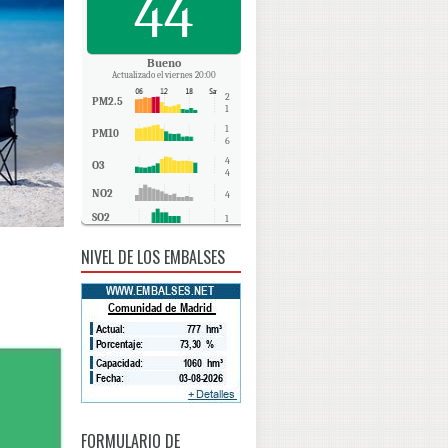
44
Bueno
Actualizado el viernes 20:00
2
PM2.5
1
1
PM10
6
4
O3
4
NO2
4
SO2
1
CO
0
NIVEL DE LOS EMBALSES
FORMULARIO DE