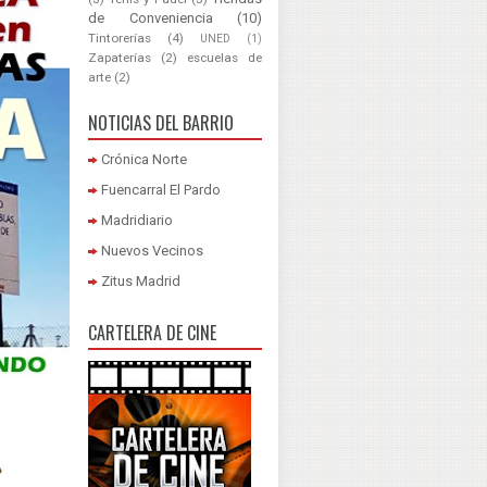
de Conveniencia
(10)
Tintorerías
(4)
UNED
(1)
Zapaterías
(2)
escuelas de
arte
(2)
NOTICIAS DEL BARRIO
Crónica Norte
Fuencarral El Pardo
Madridiario
Nuevos Vecinos
Zitus Madrid
CARTELERA DE CINE