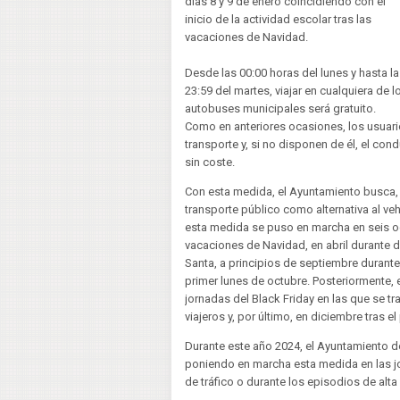
días 8 y 9 de enero coincidiendo con el
inicio de la actividad escolar tras las
vacaciones de Navidad.
Desde las 00:00 horas del lunes y hasta l
23:59 del martes, viajar en cualquiera de l
autobuses municipales será gratuito.
Como en anteriores ocasiones, los usuario
transporte y, si no disponen de él, el condu
sin coste.
Con esta medida, el Ayuntamiento busca,
transporte público como alternativa al veh
esta medida se puso en marcha en seis oc
vacaciones de Navidad, en abril durante
Santa, a principios de septiembre durante
primer lunes de octubre. Posteriormente, 
jornadas del Black Friday en las que se t
viajeros y, por último, en diciembre tras e
Durante este año 2024, el Ayuntamiento de
poniendo en marcha esta medida en las jo
de tráfico o durante los episodios de alta