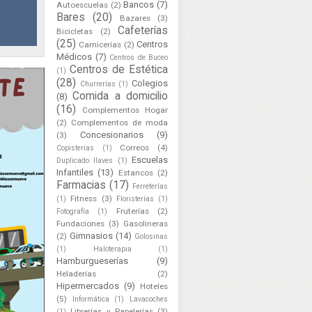
Bancos
(7)
Autoescuelas
(2)
Bares
(20)
Bazares
(3)
Cafeterías
Bicicletas
(2)
(25)
Centros
Carnicerías
(2)
Médicos
(7)
Centros de Buceo
Centros de Estética
(1)
(28)
Colegios
Churrerías
(1)
Comida a domicilio
(8)
(16)
Complementos Hogar
(2)
Complementos de moda
Concesionarios
(9)
(3)
Correos
(4)
Copisterías
(1)
Escuelas
Duplicado llaves
(1)
Infantiles
(13)
Estancos
(2)
Farmacias
(17)
Ferreterías
Fitness
(3)
(1)
Floristerías
(1)
Fruterías
(2)
Fotografía
(1)
Fundaciones
(3)
Gasolineras
Gimnasios
(14)
(2)
Golosinas
(1)
Haloterapia
(1)
Hamburgueserías
(9)
Heladerías
(2)
Hipermercados
(9)
Hoteles
(5)
Informática
(1)
Lavacoches
Librerías y Papelerías
(3)
(1)