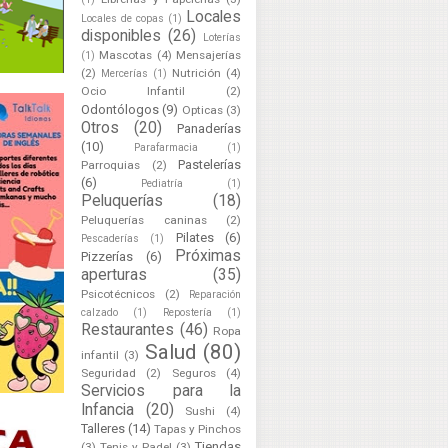
Locales
Locales de copas
(1)
disponibles
(26)
Loterías
Mascotas
(4)
Mensajerías
(1)
(2)
Nutrición
(4)
Mercerías
(1)
Ocio Infantil
(2)
Odontólogos
(9)
Opticas
(3)
Otros
(20)
Panaderías
(10)
Parafarmacia
(1)
Pastelerías
Parroquias
(2)
(6)
Pediatría
(1)
Peluquerías
(18)
Peluquerías caninas
(2)
Pilates
(6)
Pescaderías
(1)
Próximas
Pizzerías
(6)
aperturas
(35)
Psicotécnicos
(2)
Reparación
calzado
(1)
Repostería
(1)
Restaurantes
(46)
Ropa
Salud
(80)
infantil
(3)
Seguridad
(2)
Seguros
(4)
Servicios para la
Infancia
(20)
Sushi
(4)
Talleres
(14)
Tapas y Pinchos
Tiendas
(3)
Tenis y Padel
(3)