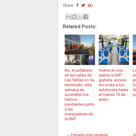
Share:
Related Posts:
No, el asfaltado
Vuelve el cole,
L
en las calles de
vuelve la EMT
e
Las Tablas no ha
gratuita: acceso
e
terminado: esta
sin coste a los
S
semana se
autobuses hasta
d
acometen los
el martes 10 de
j
tramos
enero
pendientes junto
a las
marquesinas de
la EMT
← Entrada más reciente
I