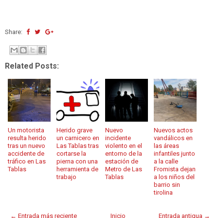
Share:
Related Posts:
Un motorista
Herido grave
Nuevo
Nuevos actos
resulta herido
un carnicero en
incidente
vandálicos en
tras un nuevo
Las Tablas tras
violento en el
las áreas
accidente de
cortarse la
entorno de la
infantiles junto
tráfico en Las
pierna con una
estación de
a la calle
Tablas
herramienta de
Metro de Las
Fromista dejan
trabajo
Tablas
a los niños del
barrio sin
tirolina
← Entrada más reciente
Inicio
Entrada antigua →