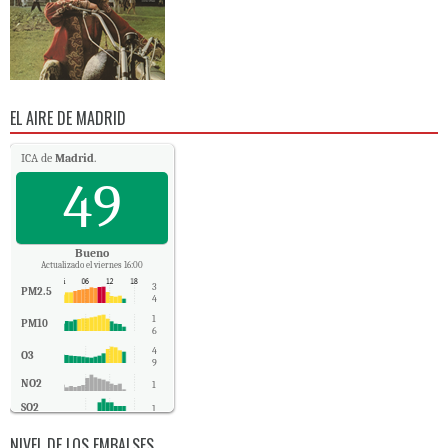
EL AIRE DE MADRID
ICA de
Madrid
.
49
Bueno
Actualizado el viernes 16:00
3
PM2.5
4
1
PM10
6
4
O3
9
NO2
1
SO2
1
CO
0
NIVEL DE LOS EMBALSES