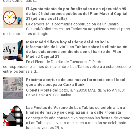
de la Comunidad I...
El Ayuntamiento da por finalizadas o en ejecución 95
de las 96 dotaciones públicas del Plan Madrid Capital
21 (adivina cual falta)
La demora en la prometida construcción de un Centro
Cultural/Biblioteca en Las Tablas va adquiriendo con el paso
del tiempo tintes de tragic...
Más Madrid lleva hoy al Pleno del distrito la
información de Livin´ Las Tablas sobre la eliminación
de las dotaciones pendientes en el barrio del Plan
Madrid Capital 21
En el Pleno de Distrito de Fuencarral El Pardo
correspondiente al mes de noviembre Las Tablas volverá a estar presente
entre los temas a d...
Próxima apertura de una nueva farmacia en el local
que antes ocupaba Caixa Bank
Glorieta Monte del Gozo, s/n 28050 MADRID web ANTES:
Caixa Bank ANTES: Bankia
Las Fiestas de Verano de Las Tablas se celebrarán a
finales de mayo y se desplazan a la calle Frómista
Por segundo año consecutivo regresan las fiestas de verano
a Las Tablas, un evento que en esta ocasión se celebrarán
los días viernes 29, s...