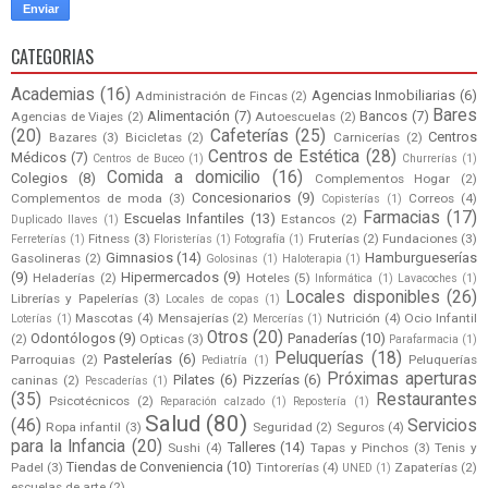
CATEGORIAS
Academias
(16)
Agencias Inmobiliarias
(6)
Administración de Fincas
(2)
Bares
Alimentación
(7)
Bancos
(7)
Agencias de Viajes
(2)
Autoescuelas
(2)
(20)
Cafeterías
(25)
Centros
Bazares
(3)
Bicicletas
(2)
Carnicerías
(2)
Centros de Estética
(28)
Médicos
(7)
Centros de Buceo
(1)
Churrerías
(1)
Comida a domicilio
(16)
Colegios
(8)
Complementos Hogar
(2)
Concesionarios
(9)
Complementos de moda
(3)
Correos
(4)
Copisterías
(1)
Farmacias
(17)
Escuelas Infantiles
(13)
Estancos
(2)
Duplicado llaves
(1)
Fitness
(3)
Fruterías
(2)
Fundaciones
(3)
Ferreterías
(1)
Floristerías
(1)
Fotografía
(1)
Gimnasios
(14)
Hamburgueserías
Gasolineras
(2)
Golosinas
(1)
Haloterapia
(1)
(9)
Hipermercados
(9)
Heladerías
(2)
Hoteles
(5)
Informática
(1)
Lavacoches
(1)
Locales disponibles
(26)
Librerías y Papelerías
(3)
Locales de copas
(1)
Mascotas
(4)
Mensajerías
(2)
Nutrición
(4)
Ocio Infantil
Loterías
(1)
Mercerías
(1)
Otros
(20)
Odontólogos
(9)
Panaderías
(10)
(2)
Opticas
(3)
Parafarmacia
(1)
Peluquerías
(18)
Pastelerías
(6)
Parroquias
(2)
Peluquerías
Pediatría
(1)
Próximas aperturas
Pilates
(6)
Pizzerías
(6)
caninas
(2)
Pescaderías
(1)
(35)
Restaurantes
Psicotécnicos
(2)
Reparación calzado
(1)
Repostería
(1)
Salud
(80)
(46)
Servicios
Ropa infantil
(3)
Seguridad
(2)
Seguros
(4)
para la Infancia
(20)
Talleres
(14)
Sushi
(4)
Tapas y Pinchos
(3)
Tenis y
Tiendas de Conveniencia
(10)
Padel
(3)
Tintorerías
(4)
Zapaterías
(2)
UNED
(1)
escuelas de arte
(2)